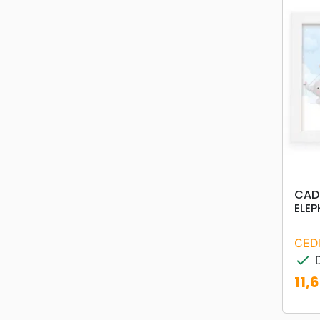
CAD
ELE
CED
check
D
11,
Prix