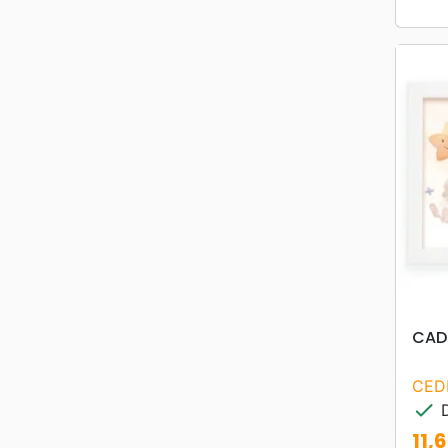
CAD
CED
check
D
11,