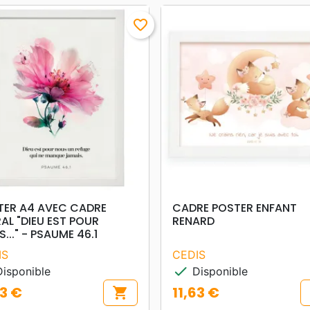
favorite_border
search
search
APERÇU RAPIDE
APERÇU RAPIDE
TER A4 AVEC CADRE
CADRE POSTER ENFANT
AL "DIEU EST POUR
RENARD
..." - PSAUME 46.1
IS
CEDIS
check
isponible
Disponible
63 €
11,63 €
shopping_cart
Prix