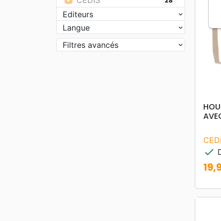
CEDIS
28
Editeurs
Langue
Filtres avancés
HOUS
AVE
CED
check
D
19,
Prix