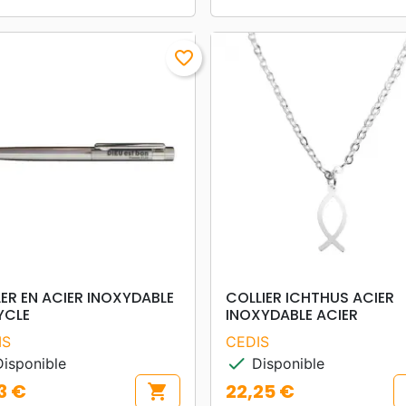
favorite_border
search
search
APERÇU RAPIDE
APERÇU RAPIDE
ER EN ACIER INOXYDABLE
COLLIER ICHTHUS ACIER
YCLE
INOXYDABLE ACIER
IS
CEDIS
check
isponible
Disponible
3 €
22,25 €
shopping_cart
Prix