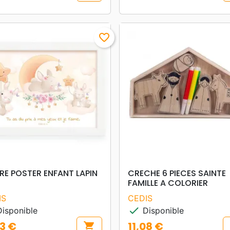
favorite_border
search
search
APERÇU RAPIDE
APERÇU RAPIDE
RE POSTER ENFANT LAPIN
CRECHE 6 PIECES SAINTE
FAMILLE A COLORIER
IS
CEDIS
check
isponible
Disponible
63 €
11,08 €
shopping_cart