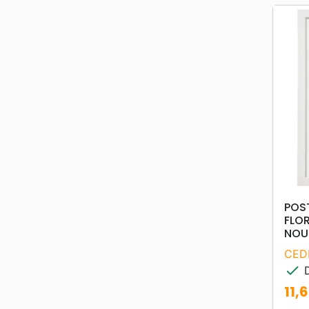
POS
FLOR
NOUS
CED
check
D
11,
Prix