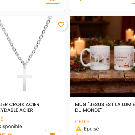
Prix
favorite_border
search
search
APERÇU RAPIDE
APERÇU RAPIDE
IER CROIX ACIER
MUG "JESUS EST LA LUMI
XYDABLE ACIER
DU MONDE"
IS
CEDIS
isponible
warning
Epuisé