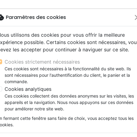
okie
Paramètres des cookies
ous utilisons des cookies pour vous offrir la meilleure
Nouveautés
Bibles
Livres
Jeunesse
M
xpérience possible. Certains cookies sont nécessaires, vou
evez les accepter pour continuer à naviguer sur ce site.
s gros caractères
e
escents
strumental
rts, spectacles
aux
Nouveaux Testaments
Audio
CD Jeunesse
CD Isräel
Films, fiction
Commerce équitable
s d'étude
hrétienne
s adultes
ospel
gnement, conférences
erie
Evangiles et extraits
Couple, famille, individu
Noël, Musique de fête
Histoires vraies, témoigna
Accessoires de Bible
Cookies strictement nécessaires
s de mariage
ions
aditionel
Bibles langues étrangères
Enfants
CD Enfants
Ces cookies sont nécessaires à la fonctionnalité du site web. Ils
 des produits par auteur
xion
sont nécessaires pour l'authentification du client, le panier et la
Formation
commande.
ns
Fêtes chrétiennes
Cadeaux
Bijoux
Accesso
Cookies analytiques
Ces cookies collectent des données anonymes sur les visites, les
ar :
appareils et la navigation. Nous nous appuyons sur ces données
Par page :
pour améliorer notre site web.
n fermant cette fenêtre sans faire de choix, vous acceptez tous les
favorite_border
ookies.