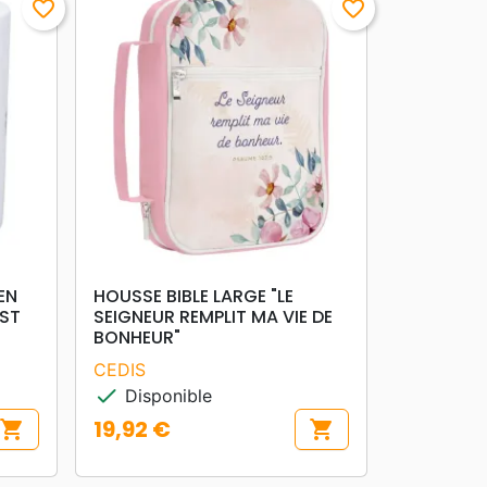
favorite_border
favorite_border
search
APERÇU RAPIDE
EN
HOUSSE BIBLE LARGE "LE
EST
SEIGNEUR REMPLIT MA VIE DE
BONHEUR"
CEDIS
check
Disponible
19,92 €
shopping_cart
shopping_cart
Prix