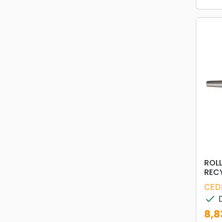
ROLL
REC
CED
check
D
8,8
Prix