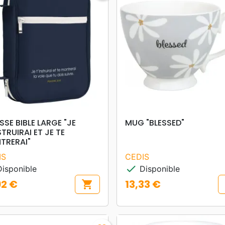
search
search
APERÇU RAPIDE
APERÇU RAPIDE
SE BIBLE LARGE "JE
MUG "BLESSED"
STRUIRAI ET JE TE
TRERAI"
IS
CEDIS
check
isponible
Disponible
92 €
13,33 €
shopping_cart
Prix