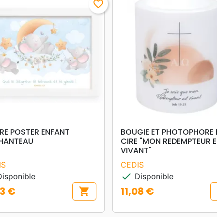
favorite_border
search
search
APERÇU RAPIDE
APERÇU RAPIDE
RE POSTER ENFANT
BOUGIE ET PHOTOPHORE 
PHANTEAU
CIRE "MON REDEMPTEUR 
VIVANT"
IS
CEDIS
check
isponible
Disponible
63 €
11,08 €
shopping_cart
Prix