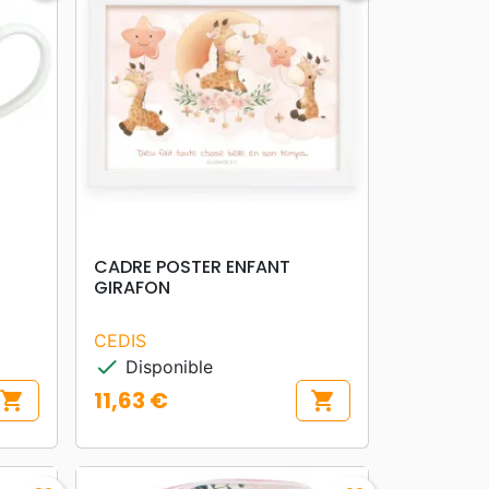
search
APERÇU RAPIDE
CADRE POSTER ENFANT
GIRAFON
CEDIS
check
Disponible
11,63 €
shopping_cart
shopping_cart
Prix