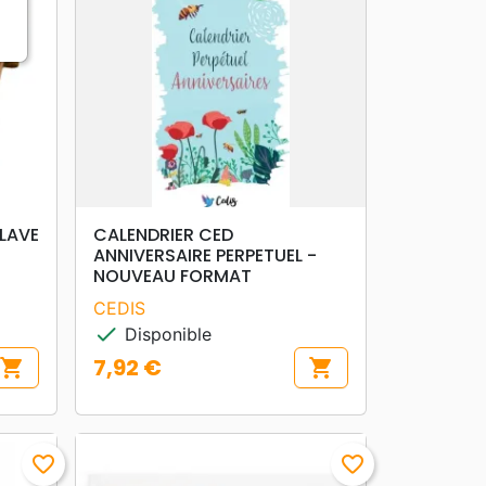
search
APERÇU RAPIDE
 LAVE
CALENDRIER CED
ANNIVERSAIRE PERPETUEL -
NOUVEAU FORMAT
CEDIS
check
Disponible
7,92 €
shopping_cart
shopping_cart
Prix
favorite_border
favorite_border