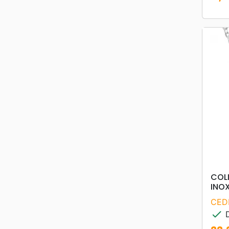
Prix
COLL
INO
CED
check
D