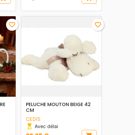
Prix
favorite_border
favorite_border
search
APERÇU RAPIDE
ERE
PELUCHE MOUTON BEIGE 42
CM
CEDIS
hourglass_top
Avec délai