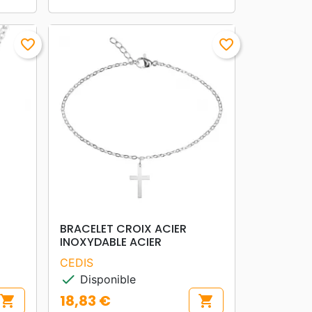
favorite_border
favorite_border
search
APERÇU RAPIDE
BRACELET CROIX ACIER
INOXYDABLE ACIER
CEDIS
check
Disponible
18,83 €
shopping_cart
shopping_cart
Prix