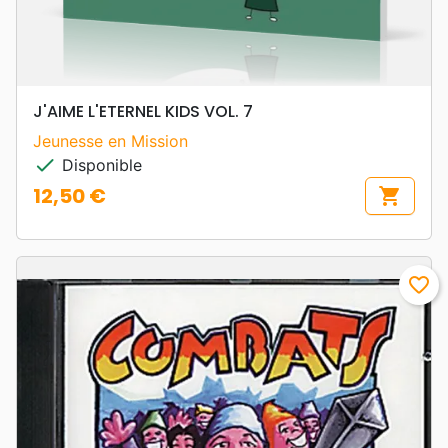
J'AIME L'ETERNEL KIDS VOL. 7
Jeunesse en Mission
check
Disponible
12,50 €
shopping_cart
Prix
favorite_border