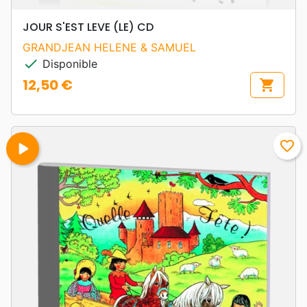
JOUR S'EST LEVE (LE) CD
GRANDJEAN HELENE & SAMUEL
check
Disponible
12,50 €
shopping_cart
Prix
play_arrow
favorite_border