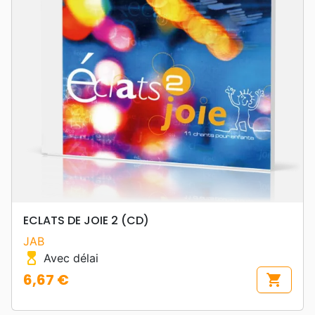
ECLATS DE JOIE 2 (CD)
JAB
hourglass_top
Avec délai
6,67 €
shopping_cart
Prix