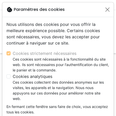
menu
shopping_cart
account_circle
cookie
Paramètres des cookies
Nous utilisons des cookies pour vous offrir la
meilleure expérience possible. Certains cookies
sont nécessaires, vous devez les accepter pour
continuer à naviguer sur ce site.
search
Reche
Cookies strictement nécessaires
Ces cookies sont nécessaires à la fonctionnalité du site
Accueil
Jeunesse
CD Jeunesse
web. Ils sont nécessaires pour l'authentification du client,
le panier et la commande.
CD Jeunesse
Cookies analytiques
35
produits
Ces cookies collectent des données anonymes sur les
visites, les appareils et la navigation. Nous nous
appuyons sur ces données pour améliorer notre site
tune
Filtrer
web.
En fermant cette fenêtre sans faire de choix, vous acceptez
CD Enfants
tous les cookies.