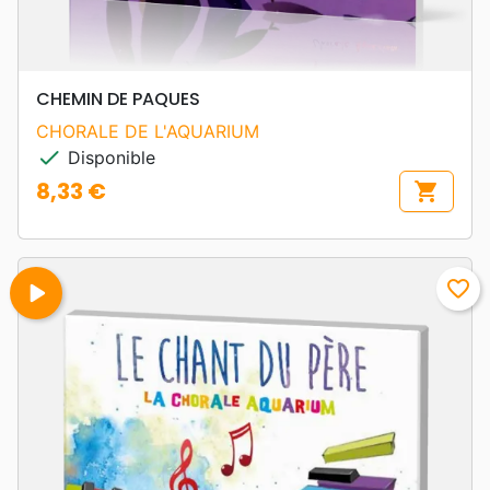
CHEMIN DE PAQUES
CHORALE DE L'AQUARIUM
check
Disponible
8,33 €
shopping_cart
Prix
play_arrow
favorite_border