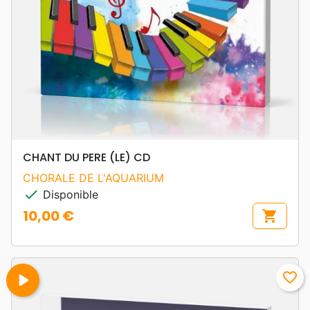
CHANT DU PERE (LE) CD
CHORALE DE L'AQUARIUM
check
Disponible
10,00 €
shopping_cart
Prix
play_arrow
favorite_border