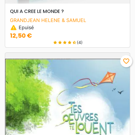
QUI A CREE LE MONDE ?
GRANDJEAN HELENE & SAMUEL
warning
Epuisé
12,50 €
Prix
(4)
star
star
star
star
star_half
favorite_border