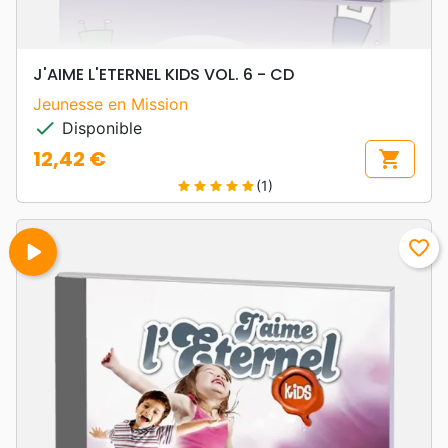
J'AIME L'ETERNEL KIDS VOL. 6 - CD
Jeunesse en Mission
check
Disponible
12,42 €
shopping_cart
Prix
(1)
star
star
star
star
star
play_arrow
favorite_border