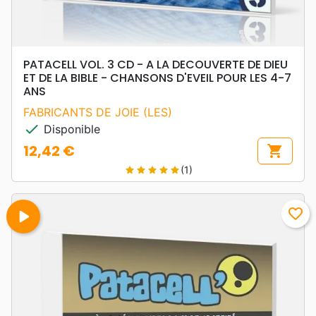
PATACELL VOL. 3 CD - A LA DECOUVERTE DE DIEU
ET DE LA BIBLE - CHANSONS D'EVEIL POUR LES 4-7
ANS
FABRICANTS DE JOIE (LES)
check
Disponible
12,42 €
shopping_cart
Prix
(1)
star
star
star
star
star
play_arrow
favorite_border