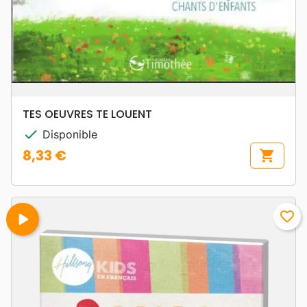
TES OEUVRES TE LOUENT
check
Disponible
8,33 €
shopping_cart
Prix
play_arrow
favorite_border