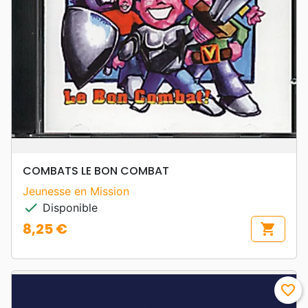
COMBATS LE BON COMBAT
Jeunesse en Mission
check
Disponible
8,25 €
shopping_cart
Prix
favorite_border