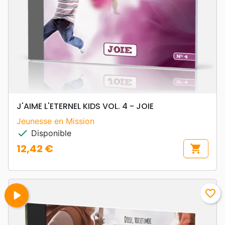
J'AIME L'ETERNEL KIDS VOL. 4 - JOIE
Jeunesse en Mission
check
Disponible
12,42 €
shopping_cart
Prix
play_arrow
favorite_border