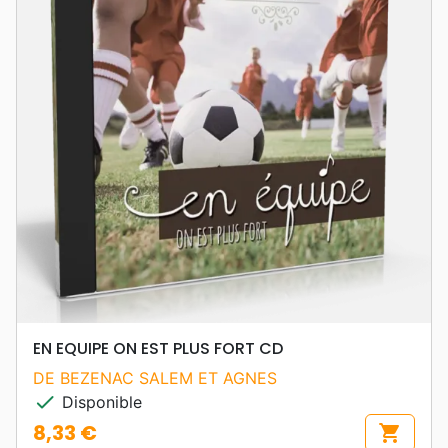
EN EQUIPE ON EST PLUS FORT CD
DE BEZENAC SALEM ET AGNES
check
Disponible
8,33 €
shopping_cart
Prix