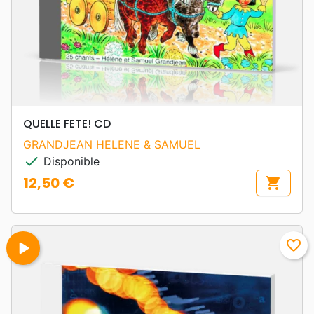
QUELLE FETE! CD
GRANDJEAN HELENE & SAMUEL
check
Disponible
12,50 €
shopping_cart
Prix
play_arrow
favorite_border