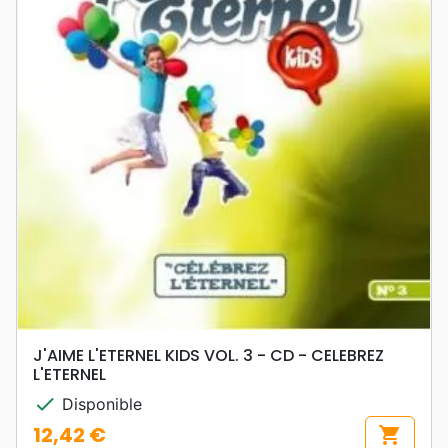
J'AIME L'ETERNEL KIDS VOL. 3 - CD - CELEBREZ
L'ETERNEL
check
Disponible
12,42 €
shopping_cart
Prix