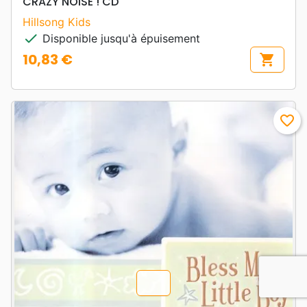
CRAZY NOISE ! CD
Hillsong Kids
check
Disponible jusqu'à épuisement
10,83 €
shopping_cart
Prix
favorite_border
chevron_u