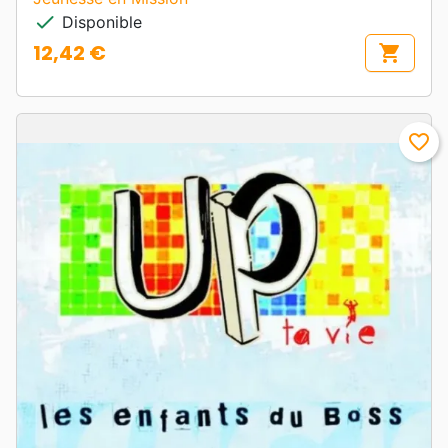
check
Disponible
12,42 €
shopping_cart
Prix
favorite_border