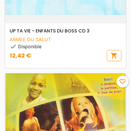
UP TA VIE - ENFANTS DU BOSS CD 3
ARMEE DU SALUT
check
Disponible
12,42 €
shopping_cart
Prix
favorite_border