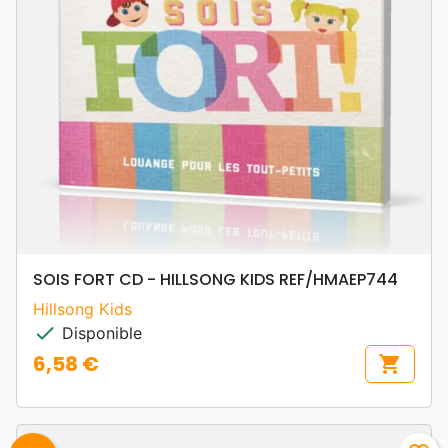
SOIS FORT CD - HILLSONG KIDS REF/HMAEP744
Hillsong Kids
check
Disponible
6,58 €
shopping_cart
Prix