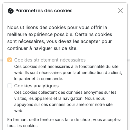
menu
shopping_cart
account_circle
cookie
Paramètres des cookies
Nous utilisons des cookies pour vous offrir la
meilleure expérience possible. Certains cookies
sont nécessaires, vous devez les accepter pour
continuer à naviguer sur ce site.
search
Reche
Cookies strictement nécessaires
Ces cookies sont nécessaires à la fonctionnalité du site
Accueil
Bibles
Evangiles et extraits
web. Ils sont nécessaires pour l'authentification du client,
le panier et la commande.
Evangiles et extraits
Cookies analytiques
116
produits
Ces cookies collectent des données anonymes sur les
visites, les appareils et la navigation. Nous nous
appuyons sur ces données pour améliorer notre site
tune
Filtrer
web.
En fermant cette fenêtre sans faire de choix, vous acceptez
Bibles petit
Nouveaux
Jeunesse
tous les cookies.
format
Testaments