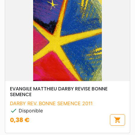
EVANGILE MATTHIEU DARBY REVISE BONNE
SEMENCE
DARBY REV. BONNE SEMENCE 2011
check
Disponible
0,38 €
shopping_cart
Prix