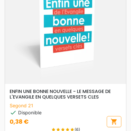
ENFIN UNE BONNE NOUVELLE - LE MESSAGE DE
L'EVANGILE EN QUELQUES VERSETS CLES
Segond 21
check
Disponible
0,38 €
shopping_cart
Prix
(6)
star
star
star
star
star