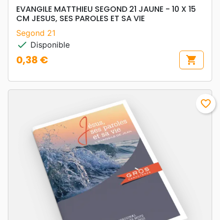
EVANGILE MATTHIEU SEGOND 21 JAUNE - 10 X 15
CM JESUS, SES PAROLES ET SA VIE
Segond 21
check
Disponible
0,38 €
shopping_cart
Prix
favorite_border