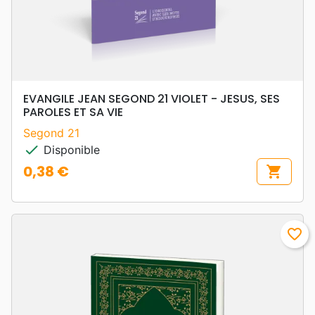
EVANGILE JEAN SEGOND 21 VIOLET - JESUS, SES
PAROLES ET SA VIE
Segond 21
check
Disponible
0,38 €
shopping_cart
Prix
favorite_border