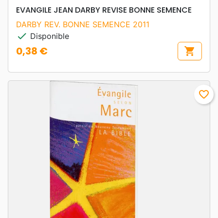
EVANGILE JEAN DARBY REVISE BONNE SEMENCE
DARBY REV. BONNE SEMENCE 2011
check
Disponible
0,38 €
shopping_cart
Prix
favorite_border