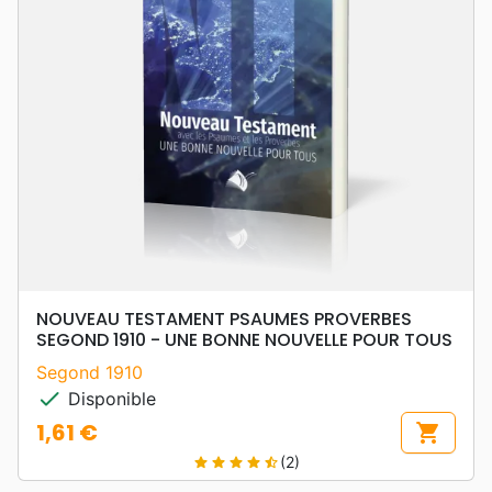
NOUVEAU TESTAMENT PSAUMES PROVERBES
SEGOND 1910 - UNE BONNE NOUVELLE POUR TOUS
Segond 1910
check
Disponible
1,61 €
shopping_cart
Prix
(2)
star
star
star
star
star_half