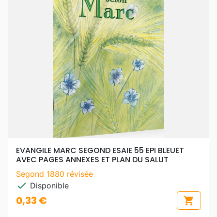
EVANGILE MARC SEGOND ESAIE 55 EPI BLEUET
AVEC PAGES ANNEXES ET PLAN DU SALUT
Segond 1880 révisée
check
Disponible
0,33 €
shopping_cart
Prix