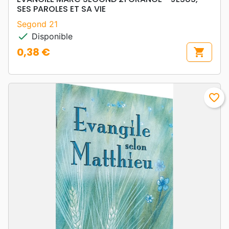
SES PAROLES ET SA VIE
Segond 21
check
Disponible
0,38 €
shopping_cart
Prix
favorite_border