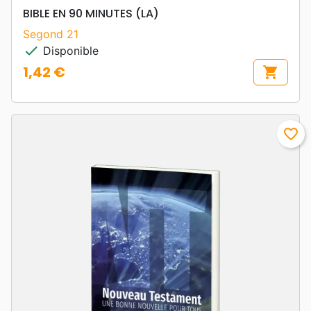
BIBLE EN 90 MINUTES (LA)
Segond 21
check
Disponible
1,42 €
shopping_cart
Prix
favorite_border