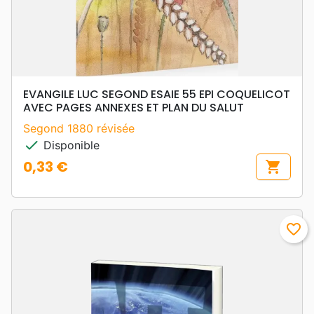
EVANGILE LUC SEGOND ESAIE 55 EPI COQUELICOT
AVEC PAGES ANNEXES ET PLAN DU SALUT
Segond 1880 révisée
check
Disponible
0,33 €
shopping_cart
Prix
favorite_border