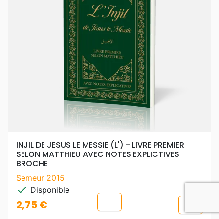
INJIL DE JESUS LE MESSIE (L') - LIVRE PREMIER
SELON MATTHIEU AVEC NOTES EXPLICTIVES
BROCHE
Semeur 2015
check
Disponible
chevron_u
2,75 €
shopping_cart
Prix