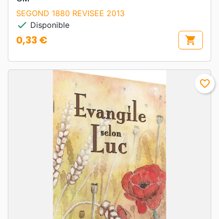
SEGOND 1880 REVISEE 2013
check
Disponible
0,33 €
shopping_cart
Prix
favorite_border