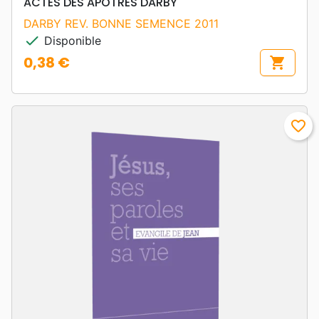
ACTES DES APOTRES DARBY
DARBY REV. BONNE SEMENCE 2011
check
Disponible
0,38 €
shopping_cart
Prix
favorite_border