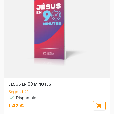
JESUS EN 90 MINUTES
Segond 21
check
Disponible
1,42 €
shopping_cart
Prix