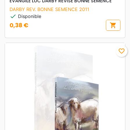
EVANGILE LUC DARBY REVISE BONNE SEMENCE
DARBY REV. BONNE SEMENCE 2011
check
Disponible
0,38 €
shopping_cart
Prix
favorite_border