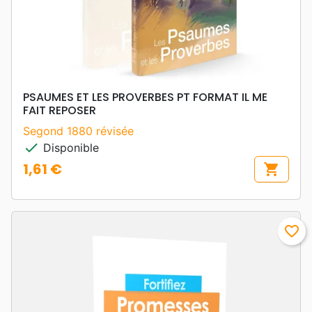
PSAUMES ET LES PROVERBES PT FORMAT IL ME
FAIT REPOSER
Segond 1880 révisée
check
Disponible
1,61 €
shopping_cart
Prix
favorite_border