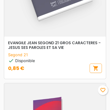
EVANGILE JEAN SEGOND 21 GROS CARACTERES -
JESUS SES PAROLES ET SA VIE
Segond 21
check
Disponible
0,85 €
shopping_cart
Prix
favorite_border