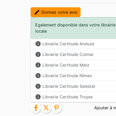
edit
Donnez votre avis
Egalement disponible dans votre librairie
locale
info
Librairie Certitude Anduze
info
Librairie Certitude Colmar
info
Librairie Certitude Metz
info
Librairie Certitude Nîmes
info
Librairie Certitude Selestat
info
Librairie Certitude Troyes
facebook
twitter
pinterest