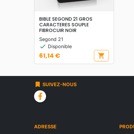
search
APERÇU RAPIDE
BIBLE SEGOND 21 GROS
CARACTERES SOUPLE
FIBROCUIR NOIR
Segond 21
check
Disponible
61,14 €
shopping_cart
Prix
bookmark
SUIVEZ-NOUS
facebook
ADRESSE
PROD