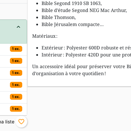
Bible Segond 1910 SB 1063,
Bible d’étude Segond NEG Mac Arthur,
Bible Thomson,
Bible Jérusalem compacte…
Matériaux :
Extérieur : Polyester 600D robuste et ré
1 ex.
Intérieur : Polyester 420D pour une pro
1 ex.
Un accessoire idéal pour préserver votre Bi
d’organisation à votre quotidien !
1 ex.
1 ex.
1 ex.
1 ex.
favorite_border