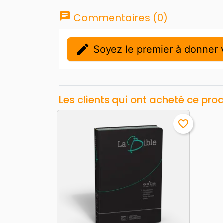
chat
Commentaires (0)
edit
Soyez le premier à donner v
Les clients qui ont acheté ce pro
favorite_border