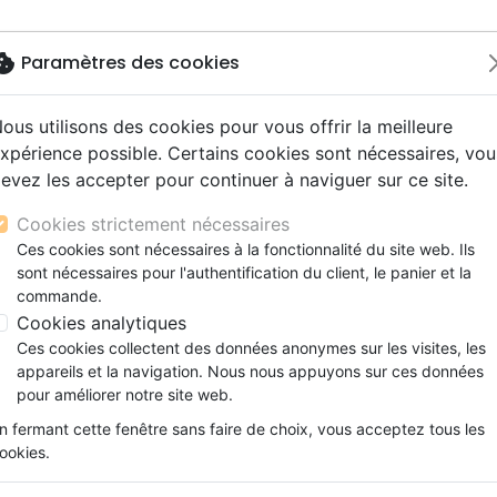
okie
Paramètres des cookies
ous utilisons des cookies pour vous offrir la meilleure
Nouveautés
Bibles
Livres
Jeunesse
M
xpérience possible. Certains cookies sont nécessaires, vou
evez les accepter pour continuer à naviguer sur ce site.
s gros caractères
e
escents
strumental
rts, spectacles
aux
Nouveaux Testaments
Audio
CD Jeunesse
CD Isräel
Films, fiction
Commerce équitable
HOUSSE BIBLE LARGE "JE T'INSTRUIRAI ET JE TE MONTRE
s d'étude
hrétienne
s adultes
ospel
gnement, conférences
erie
Evangiles et extraits
Couple, famille, individu
Noël, Musique de fête
Histoires vraies, témoigna
Accessoires de Bible
Cookies strictement nécessaires
s de mariage
ions
aditionel
Bibles langues étrangères
Enfants
CD Enfants
HOUSSE BIBLE LARGE "JE T'INS
Ces cookies sont nécessaires à la fonctionnalité du site web. Ils
xion
sont nécessaires pour l'authentification du client, le panier et la
Formation
MONTRERAI"
commande.
ns
Fêtes chrétiennes
CEDIS
Cookies analytiques
Ces cookies collectent des données anonymes sur les visites, les
Référence
CEDHOU302
EAN
3700318963932
appareils et la navigation. Nous nous appuyons sur ces données
Description
Détails du produit
pour améliorer notre site web.
n fermant cette fenêtre sans faire de choix, vous acceptez tous les
Protégez et transportez votre Bible avec é
ookies.
avec le verset biblique Je t’instruirai et t
dois suivre. (Psaume 32,8).