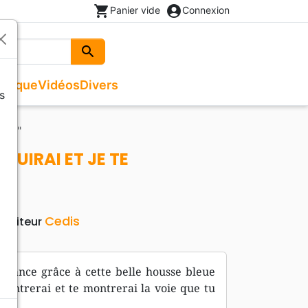
shopping_cart
account_circle
Panier vide
Connexion
search
Rechercher
usique
Vidéos
Divers
s
Beaux livres
Recueils de chants
Documentaires, reportages
Noël
RAI"
ges
Recueils de chants
Enfants, Ados
Livres autres langues
TRUIRAI ET JE TE
Livres cadeaux
Cedis
Editeur
légance grâce à cette belle housse bleue
e montrerai et te montrerai la voie que tu