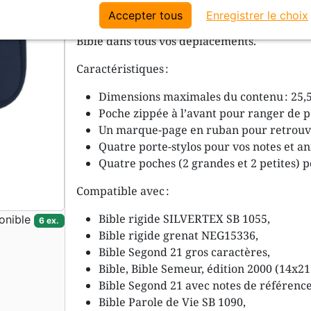
Accepter tous
Enregistrer le choix
Conçue pour allier praticité et durabilité
Bible dans tous vos déplacements.
Caractéristiques :
Dimensions maximales du contenu : 25,5 
Poche zippée à l’avant pour ranger de pe
Un marque-page en ruban pour retrouve
Quatre porte-stylos pour vos notes et a
Quatre poches (2 grandes et 2 petites) 
Compatible avec :
Bible rigide SILVERTEX SB 1055,
onible
6 ex.
Bible rigide grenat NEG15336,
Bible Segond 21 gros caractères,
Bible, Bible Semeur, édition 2000 (14x21
Bible Segond 21 avec notes de référenc
Bible Parole de Vie SB 1090,