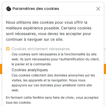
menu
shopping_cart
account_circle
cookie
Paramètres des cookies
Nous utilisons des cookies pour vous offrir la
meilleure expérience possible. Certains cookies
sont nécessaires, vous devez les accepter pour
continuer à naviguer sur ce site.
search
Reche
Cookies strictement nécessaires
Ces cookies sont nécessaires à la fonctionnalité du site
Accueil
Protection des données
web. Ils sont nécessaires pour l'authentification du client,
le panier et la commande.
Protection des données
Cookies analytiques
Ces cookies collectent des données anonymes sur les
1. Données personnelles enregistrées
visites, les appareils et la navigation. Nous nous
appuyons sur ces données pour améliorer notre site
1.1 Nous enregistrons les données suivantes lors d'une
web.
commande, d’un achat ou d’un versement de don :
En fermant cette fenêtre sans faire de choix, vous acceptez
nom, prénom, adresse postale complète, adresse e-
tous les cookies.
mail et téléphone, telles qu’elles sont fournies par