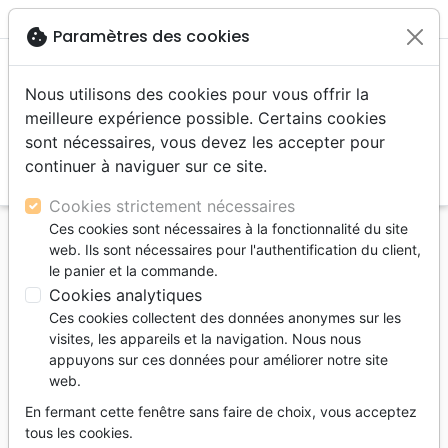
menu
shopping_cart
account_circle
cookie
Paramètres des cookies
Nous utilisons des cookies pour vous offrir la
meilleure expérience possible. Certains cookies
sont nécessaires, vous devez les accepter pour
continuer à naviguer sur ce site.
search
Reche
Cookies strictement nécessaires
Ces cookies sont nécessaires à la fonctionnalité du site
Accueil
Auteurs
Richelle Matthieu
web. Ils sont nécessaires pour l'authentification du client,
le panier et la commande.
Matthieu Richelle
Cookies analytiques
Matthieu Richelle est
Ces cookies collectent des données anonymes sur les
docteur en sciences
visites, les appareils et la navigation. Nous nous
appuyons sur ces données pour améliorer notre site
historiques et
web.
philologiques (EPHE-
Sorbonne) et ancien
En fermant cette fenêtre sans faire de choix, vous acceptez
tous les cookies.
élève de l’École biblique