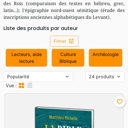
des Rois (comparaison des textes en hébreu, grec,
latin...); l'épigraphie nord-ouest sémitique (étude des
inscriptions anciennes alphabétiques du Levant).
Liste des produits par auteur
tune
Filtrer
Lecteurs, aide
Culture
Archéologie
lecture
Biblique
grid_view
table_rows
Vue :
favorite_border