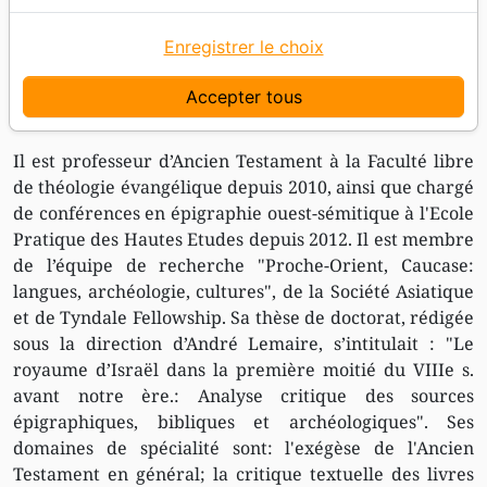
et archéologique
française de Jérusalem
Enregistrer le choix
(diplôme d’élève-titulaire) où il a étudié en tant que
boursier de l’Académie des Inscriptions et Belles-
Accepter tous
Lettres.
Il est professeur d’Ancien Testament à la Faculté libre
de théologie évangélique depuis 2010, ainsi que chargé
de conférences en épigraphie ouest-sémitique à l'Ecole
Pratique des Hautes Etudes depuis 2012. Il est membre
de l’équipe de recherche "Proche-Orient, Caucase:
langues, archéologie, cultures", de la Société Asiatique
et de Tyndale Fellowship. Sa thèse de doctorat, rédigée
sous la direction d’André Lemaire, s’intitulait : "Le
royaume d’Israël dans la première moitié du VIIIe s.
avant notre ère.: Analyse critique des sources
épigraphiques, bibliques et archéologiques". Ses
domaines de spécialité sont: l'exégèse de l'Ancien
Testament en général; la critique textuelle des livres