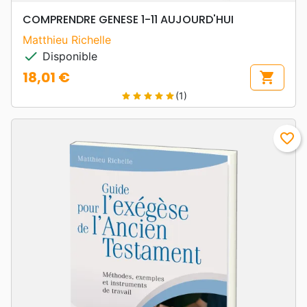
COMPRENDRE GENESE 1-11 AUJOURD'HUI
Matthieu Richelle
check
Disponible
18,01 €
shopping_cart
Prix
(1)
star
star
star
star
star
favorite_border