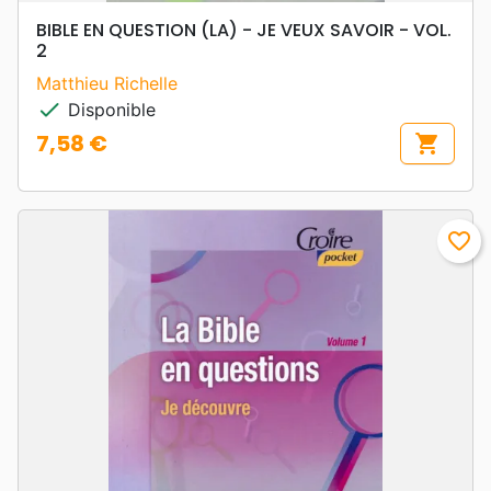
BIBLE EN QUESTION (LA) - JE VEUX SAVOIR - VOL.
2
Matthieu Richelle
check
Disponible
7,58 €
shopping_cart
Prix
favorite_border