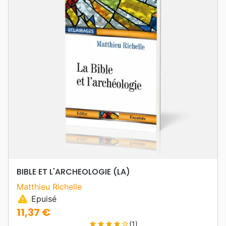
BIBLE ET L'ARCHEOLOGIE (LA)
Matthieu Richelle
warning
Epuisé
11,37 €
Prix
(1)
star
star
star
star
star_border