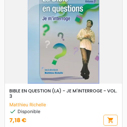
BIBLE EN QUESTION (LA) - JE M'INTERROGE - VOL.
3
Matthieu Richelle
check
Disponible
7,18 €
shopping_cart
Prix