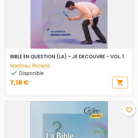
BIBLE EN QUESTION (LA) - JE DECOUVRE - VOL. 1
Matthieu Richelle
check
Disponible
7,18 €
shopping_cart
Prix
favorite_border