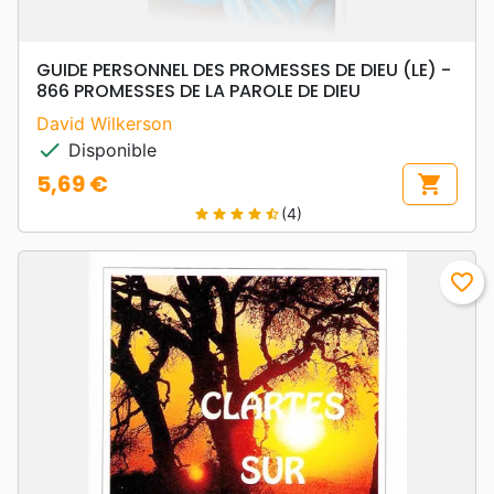
GUIDE PERSONNEL DES PROMESSES DE DIEU (LE) -
866 PROMESSES DE LA PAROLE DE DIEU
David Wilkerson
check
Disponible
5,69 €
shopping_cart
Prix
(4)
star
star
star
star
star_half
favorite_border