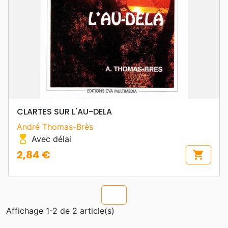
CLARTES SUR L'AU-DELA
André Thomas-Brès
hourglass_top
Avec délai
2,84 €
shopping_cart
Prix
chevron_u
Affichage 1-2 de 2 article(s)