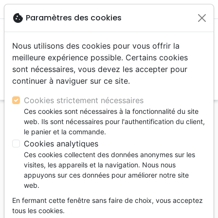
menu
shopping_cart
account_circle
cookie
Paramètres des cookies
Nous utilisons des cookies pour vous offrir la
meilleure expérience possible. Certains cookies
sont nécessaires, vous devez les accepter pour
continuer à naviguer sur ce site.
search
Reche
Cookies strictement nécessaires
Ces cookies sont nécessaires à la fonctionnalité du site
Accueil
Editeurs
Christ Vous Appelle
web. Ils sont nécessaires pour l'authentification du client,
le panier et la commande.
Christ Vous Appelle
Cookies analytiques
Liste des produits de l'éditeur
Ces cookies collectent des données anonymes sur les
visites, les appareils et la navigation. Nous nous
tune
Filtrer
appuyons sur ces données pour améliorer notre site
web.
Eschatologie, au-delà
Edification
En fermant cette fenêtre sans faire de choix, vous acceptez
tous les cookies.