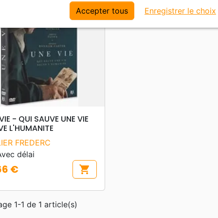
Accepter tous
Enregistrer le choix
search
APERÇU RAPIDE
VIE - QUI SAUVE UNE VIE
VE L'HUMANITE
LIER FREDERC
vec délai
66 €
shopping_cart
age 1-1 de 1 article(s)