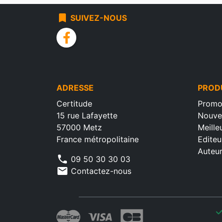
bookmark
SUIVEZ-NOUS
facebook
ADRESSE
PROD
Certitude
Promo
15 rue Lafayette
Nouve
57000 Metz
Meille
France métropolitaine
Editeu
Auteu
phone
09 50 30 30 03
mail
Contactez-nous
che