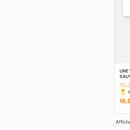
UNE 
SAU
TEL
hourglass_top
A
16,
Prix
Affich