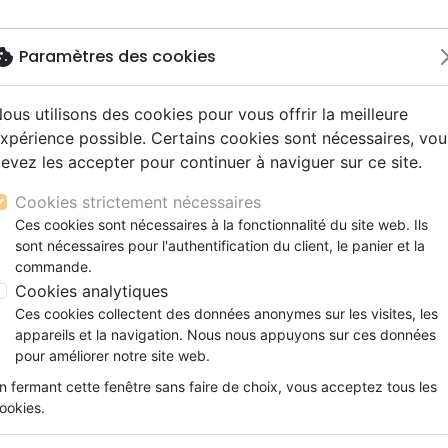
okie
Paramètres des cookies
ous utilisons des cookies pour vous offrir la meilleure
Nouveautés
Bibles
Livres
Jeunesse
M
xpérience possible. Certains cookies sont nécessaires, vou
evez les accepter pour continuer à naviguer sur ce site.
s gros caractères
e
escents
strumental
rts, spectacles
aux
Nouveaux Testaments
Audio
CD Jeunesse
CD Isräel
Films, fiction
Commerce équitable
s d'étude
hrétienne
s adultes
ospel
gnement, conférences
erie
Evangiles et extraits
Couple, famille, individu
Noël, Musique de fête
Histoires vraies, témoigna
Accessoires de Bible
Cookies strictement nécessaires
s de mariage
ions
aditionel
Bibles langues étrangères
Enfants
CD Enfants
adès
Ces cookies sont nécessaires à la fonctionnalité du site web. Ils
xion
sont nécessaires pour l'authentification du client, le panier et la
Formation
 des produits de l'éditeur
commande.
ns
Fêtes chrétiennes
Cookies analytiques
Autre
Ces cookies collectent des données anonymes sur les visites, les
appareils et la navigation. Nous nous appuyons sur ces données
pour améliorer notre site web.
ar :
Par page :
n fermant cette fenêtre sans faire de choix, vous acceptez tous les
ookies.
favorite_border