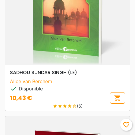
SADHOU SUNDAR SINGH (LE)
Alice van Berchem
check
Disponible
10,43 €
shopping_cart
Prix
(6)
star
star
star
star
star_half
favorite_border