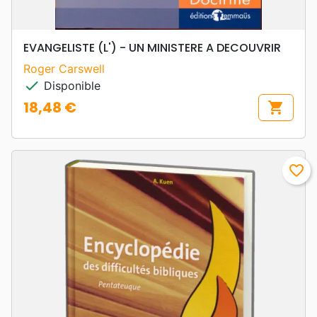
EVANGELISTE (L') - UN MINISTERE A DECOUVRIR
Roger Carswell
check
Disponible
18,48 €
shopping_cart
Prix
favorite_border