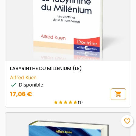
LABYRINTHE DU MILLENIUM (LE)
Alfred Kuen
check
Disponible
17,06 €
shopping_cart
Prix
(1)
star
star
star
star
star
favorite_border