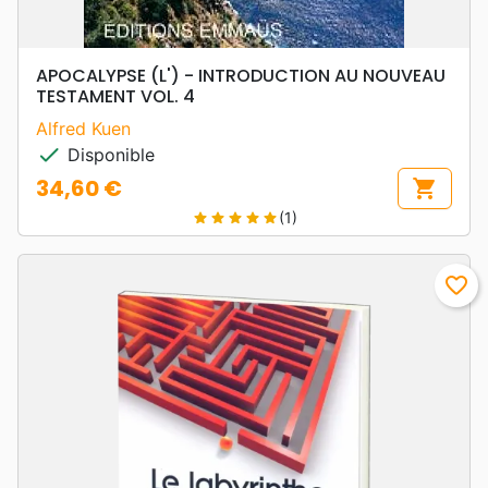
APOCALYPSE (L') - INTRODUCTION AU NOUVEAU
TESTAMENT VOL. 4
Alfred Kuen
check
Disponible
34,60 €
shopping_cart
Prix
(1)
star
star
star
star
star
favorite_border