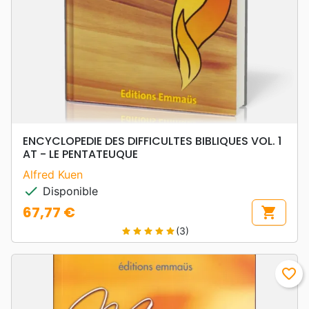
ENCYCLOPEDIE DES DIFFICULTES BIBLIQUES VOL. 1
AT - LE PENTATEUQUE
Alfred Kuen
check
Disponible
67,77 €
shopping_cart
Prix
(3)
star
star
star
star
star
favorite_border