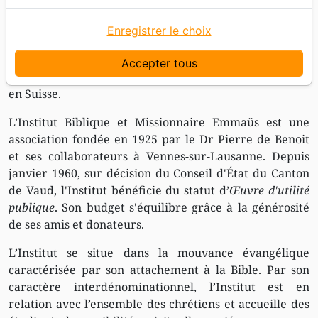
la publication d’ouvrages
stimulant l’étude
Enregistrer le choix
biblique personnelle et collective, ainsi que
l’enseignement des doctrines fondamentales de la
Accepter tous
Parole de Dieu. Le siège social se trouve à Saint Légier
en Suisse.
L’Institut Biblique et Missionnaire Emmaüs est une
association fondée en 1925 par le Dr Pierre de Benoit
et ses collaborateurs à Vennes-sur-Lausanne. Depuis
janvier 1960, sur décision du Conseil d'État du Canton
de Vaud, l'Institut bénéficie du statut d’
Œuvre d'utilité
publique
. Son budget s'équilibre grâce à la générosité
de ses amis et donateurs.
L’Institut se situe dans la mouvance évangélique
caractérisée par son attachement à la Bible. Par son
caractère interdénominationnel, l’Institut est en
relation avec l’ensemble des chrétiens et accueille des