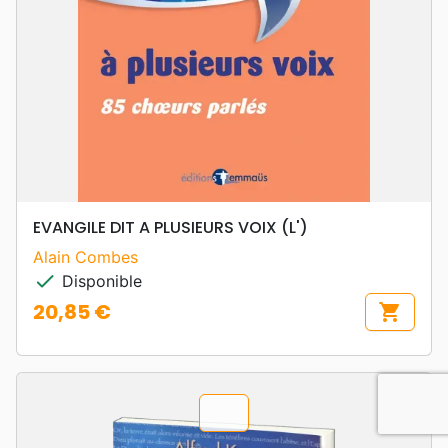
EVANGILE DIT A PLUSIEURS VOIX (L')
Alain Combes
check
Disponible
20,85 €
shopping_cart
Prix
favorite_border
chevron_u