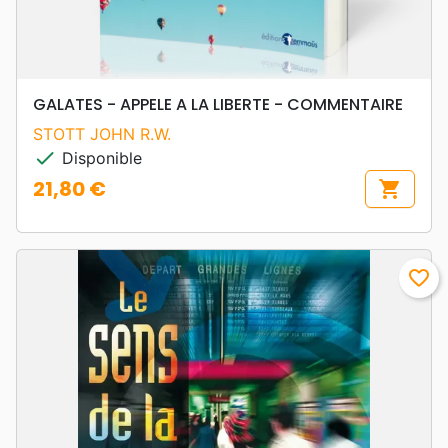
GALATES - APPELE A LA LIBERTE - COMMENTAIRE
STOTT JOHN R.W.
check
Disponible
21,80 €
shopping_cart
Prix
favorite_border