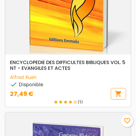
ENCYCLOPEDIE DES DIFFICULTES BIBLIQUES VOL. 5
NT - EVANGILES ET ACTES
Alfred Kuen
check
Disponible
27,49 €
shopping_cart
Prix
(1)
star
star
star
star
star_border
favorite_border