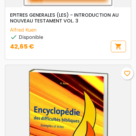
EPITRES GENERALES (LES) - INTRODUCTION AU
NOUVEAU TESTAMENT VOL. 3
Alfred Kuen
check
Disponible
42,65 €
shopping_cart
Prix
favorite_border