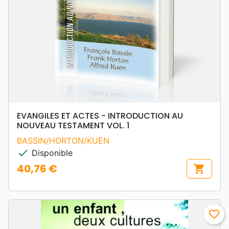
EVANGILES ET ACTES - INTRODUCTION AU
NOUVEAU TESTAMENT VOL. 1
BASSIN/HORTON/KUEN
check
Disponible
40,76 €
shopping_cart
Prix
favorite_border