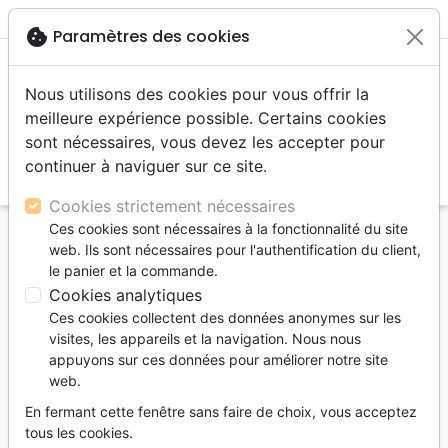
menu
shopping_cart
account_circle
cookie
Paramètres des cookies
Nous utilisons des cookies pour vous offrir la
meilleure expérience possible. Certains cookies
sont nécessaires, vous devez les accepter pour
continuer à naviguer sur ce site.
search
Reche
Cookies strictement nécessaires
Ces cookies sont nécessaires à la fonctionnalité du site
Accueil
Editeurs
Emmaüs
web. Ils sont nécessaires pour l'authentification du client,
le panier et la commande.
Emmaüs
Cookies analytiques
Les Éditions Emmaüs
Ces cookies collectent des données anonymes sur les
sont nées dans le sillage
visites, les appareils et la navigation. Nous nous
appuyons sur ces données pour améliorer notre site
de l’Institut Biblique et
web.
Missionnaire Emmaüs.
Elles considèrent comme
En fermant cette fenêtre sans faire de choix, vous acceptez
tous les cookies.
leur vocation prioritaire