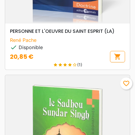
PERSONNE ET L'OEUVRE DU SAINT ESPRIT (LA)
René Pache
check
Disponible
20,85 €
shopping_cart
Prix
(1)
star
star
star
star
star_border
favorite_border