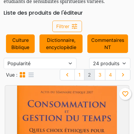
étudiants de sensibilités spirituelles variées.
Liste des produits de l'éditeur
tune
Filtrer
Culture
Dictionnaire,
Commentaires
Biblique
encyclopèdie
NT
grid_view
table_rows
chevron_left
chevron_right
Précédent
Suivan
Vue :
1
2
3
4
favorite_border