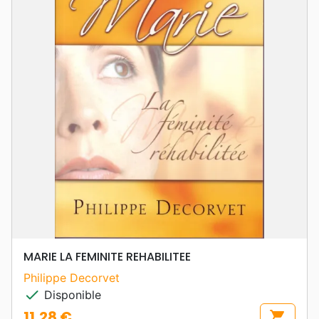
MARIE LA FEMINITE REHABILITEE
Philippe Decorvet
check
Disponible
11,28 €
shopping_cart