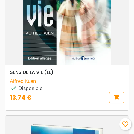
SENS DE LA VIE (LE)
Alfred Kuen
check
Disponible
13,74 €
shopping_cart
Prix
favorite_border