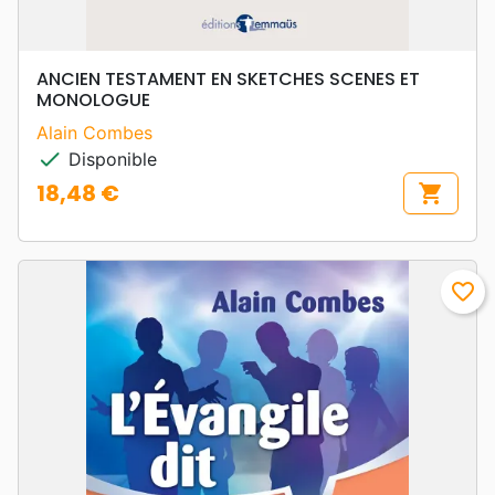
ANCIEN TESTAMENT EN SKETCHES SCENES ET
MONOLOGUE
Alain Combes
check
Disponible
18,48 €
shopping_cart
Prix
favorite_border