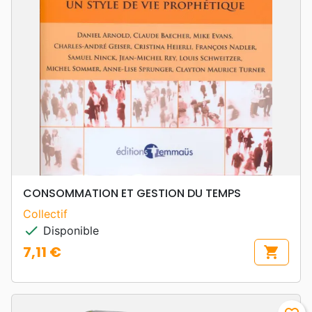
CONSOMMATION ET GESTION DU TEMPS
Collectif
check
Disponible
7,11 €
shopping_cart
Prix