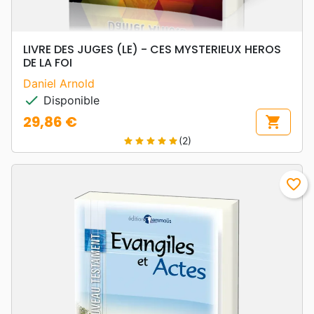
LIVRE DES JUGES (LE) - CES MYSTERIEUX HEROS
DE LA FOI
Daniel Arnold
check
Disponible
29,86 €
shopping_cart
Prix
(2)
star
star
star
star
star
favorite_border