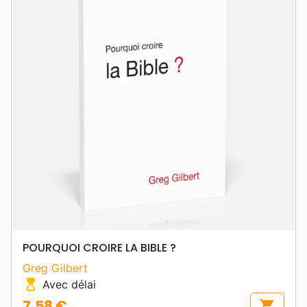
POURQUOI CROIRE LA BIBLE ?
Greg Gilbert
hourglass_top
Avec délai
7,58 €
shopping_cart