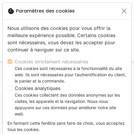
menu
shopping_cart
account_circle
cookie
Paramètres des cookies
Nous utilisons des cookies pour vous offrir la
meilleure expérience possible. Certains cookies
sont nécessaires, vous devez les accepter pour
continuer à naviguer sur ce site.
search
Reche
Cookies strictement nécessaires
Ces cookies sont nécessaires à la fonctionnalité du site
Accueil
Auteurs
Gilbert Greg
web. Ils sont nécessaires pour l'authentification du client,
le panier et la commande.
Greg Gilbert
Cookies analytiques
Liste des produits par auteur
Ces cookies collectent des données anonymes sur les
visites, les appareils et la navigation. Nous nous
tune
Filtrer
appuyons sur ces données pour améliorer notre site
web.
Jésus
Culture
Introduction,
En fermant cette fenêtre sans faire de choix, vous acceptez
Christ
Biblique
interprétation
tous les cookies.