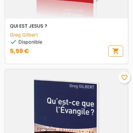
QUI EST JESUS ?
Greg Gilbert
check
Disponible
5,59 €
shopping_cart
Prix
favorite_border