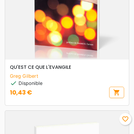
QU'EST CE QUE L'EVANGILE
Greg Gilbert
check
Disponible
10,43 €
shopping_cart
Prix
favorite_border