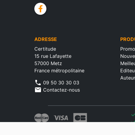
facebook
ADRESSE
PROD
Certitude
Promo
15 rue Lafayette
Nouve
57000 Metz
Meille
France métropolitaine
Editeu
Auteu
phone
09 50 30 30 03
mail
Contactez-nous
che
che
che