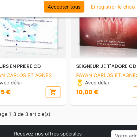
Accepter tous
Enregistrer le choix
search
search
APERÇU RAPIDE
APERÇU RAPIDE
RS EN PRIERE CD
SEIGNEUR JE T'ADORE CD
AN CARLOS ET AGNES
PAYAN CARLOS ET AGNE
hourglass_top
vec délai
Avec délai
25 €
10,00 €
shopping_cart
Prix
age 1-3 de 3 article(s)
Recevez nos offres spéciales