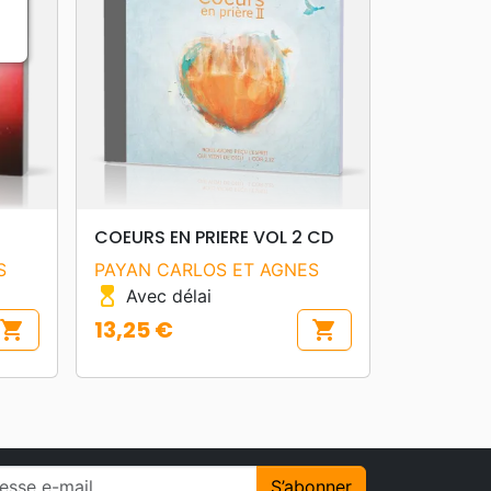
search
APERÇU RAPIDE
COEURS EN PRIERE VOL 2 CD
S
PAYAN CARLOS ET AGNES
hourglass_top
Avec délai
13,25 €
shopping_cart
shopping_cart
Prix
S’abonner