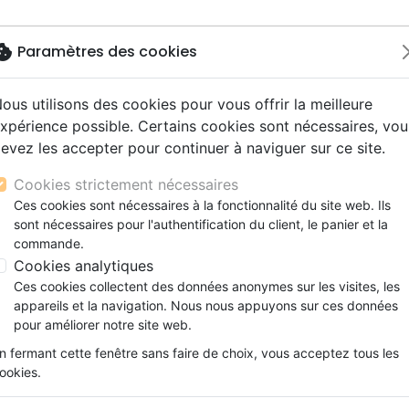
okie
Paramètres des cookies
ous utilisons des cookies pour vous offrir la meilleure
Nouveautés
Bibles
Livres
Jeunesse
M
xpérience possible. Certains cookies sont nécessaires, vou
evez les accepter pour continuer à naviguer sur ce site.
s gros caractères
e
escents
strumental
rts, spectacles
aux
Nouveaux Testaments
Audio
CD Jeunesse
CD Isräel
Films, fiction
Commerce équitable
GNES
s d'étude
hrétienne
s adultes
ospel
gnement, conférences
erie
Evangiles et extraits
Couple, famille, individu
Noël, Musique de fête
Histoires vraies, témoigna
Accessoires de Bible
Cookies strictement nécessaires
s de mariage
ions
aditionel
Bibles langues étrangères
Enfants
CD Enfants
Ces cookies sont nécessaires à la fonctionnalité du site web. Ils
 des produits par auteur
xion
sont nécessaires pour l'authentification du client, le panier et la
Formation
commande.
ns
Fêtes chrétiennes
CD Louange
CD Franc
Cookies analytiques
Ces cookies collectent des données anonymes sur les visites, les
ar :
appareils et la navigation. Nous nous appuyons sur ces données
Par page :
pour améliorer notre site web.
n fermant cette fenêtre sans faire de choix, vous acceptez tous les
favorite_border
ookies.