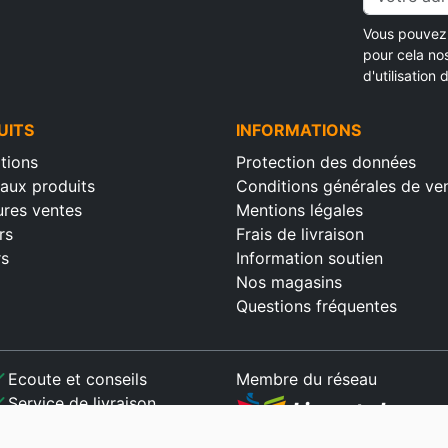
Vous pouvez 
pour cela no
d'utilisation d
UITS
INFORMATIONS
tions
Protection des données
aux produits
Conditions générales de ve
ures ventes
Mentions légales
rs
Frais de livraison
rs
Information soutien
Nos magasins
Questions fréquentes
ck
Ecoute et conseils
Membre du réseau
ck
Service de livraison
ck
Paiement sécurisé