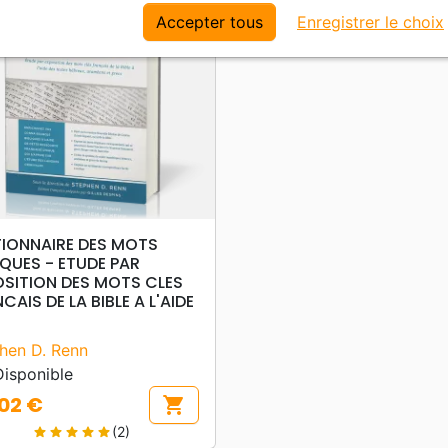
Accepter tous
Enregistrer le choix
search
APERÇU RAPIDE
TIONNAIRE DES MOTS
IQUES - ETUDE PAR
OSITION DES MOTS CLES
CAIS DE LA BIBLE A L'AIDE
hen D. Renn
isponible
02 €
shopping_cart
(2)
star
star
star
star
star