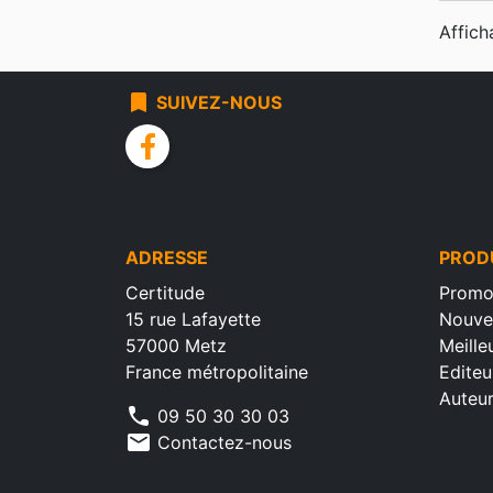
Affich
bookmark
SUIVEZ-NOUS
facebook
ADRESSE
PROD
Certitude
Promo
15 rue Lafayette
Nouve
57000 Metz
Meille
France métropolitaine
Editeu
Auteu
phone
09 50 30 30 03
mail
Contactez-nous