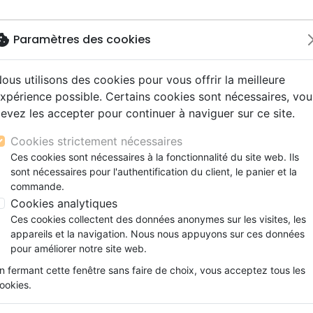
okie
Paramètres des cookies
ous utilisons des cookies pour vous offrir la meilleure
Nouveautés
Bibles
Livres
Jeunesse
M
xpérience possible. Certains cookies sont nécessaires, vou
evez les accepter pour continuer à naviguer sur ce site.
s gros caractères
e
escents
strumental
rts, spectacles
aux
Nouveaux Testaments
Audio
CD Jeunesse
CD Isräel
Films, fiction
Commerce équitable
s d'étude
hrétienne
s adultes
ospel
gnement, conférences
erie
Evangiles et extraits
Couple, famille, individu
Noël, Musique de fête
Histoires vraies, témoigna
Accessoires de Bible
Cookies strictement nécessaires
s de mariage
ions
aditionel
Bibles langues étrangères
Enfants
CD Enfants
phen D. Renn
Ces cookies sont nécessaires à la fonctionnalité du site web. Ils
xion
sont nécessaires pour l'authentification du client, le panier et la
Formation
 des produits par auteur
commande.
ns
Fêtes chrétiennes
Cookies analytiques
Culture Biblique
Dictionnaire,
Ces cookies collectent des données anonymes sur les visites, les
appareils et la navigation. Nous nous appuyons sur ces données
pour améliorer notre site web.
ar :
Par page :
n fermant cette fenêtre sans faire de choix, vous acceptez tous les
ookies.
favorite_border