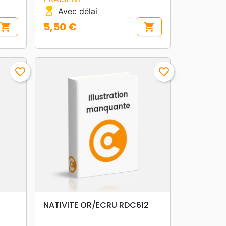
hourglass_top
Avec délai
5,50 €
shopping_cart
shopping_cart
Prix
favorite_border
favorite_border
search
APERÇU RAPIDE
NATIVITE OR/ECRU RDC612