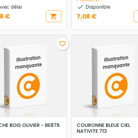
check
vec délai
Disponible
08 €
7,08 €
shopping_cart
Prix
favorite_border
search
search
APERÇU RAPIDE
APERÇU RAPIDE
HE BOIS OLIVIER - BE876
COURONNE BLEUE CIEL
NATIVITE 713