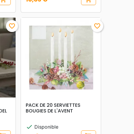
Prix
favorite_border
favorite_border
search
APERÇU RAPIDE
PACK DE 20 SERVIETTES
OEL
BOUGIES DE L'AVENT
check
Disponible