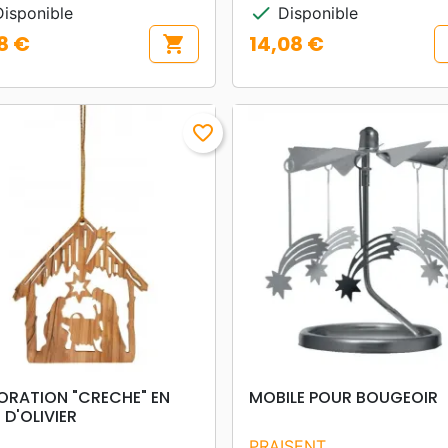
check
isponible
Disponible
8 €
14,08 €
shopping_cart
Prix
favorite_border
search
search
APERÇU RAPIDE
APERÇU RAPIDE
ORATION "CRECHE" EN
MOBILE POUR BOUGEOIR
 D'OLIVIER
PRAISENT