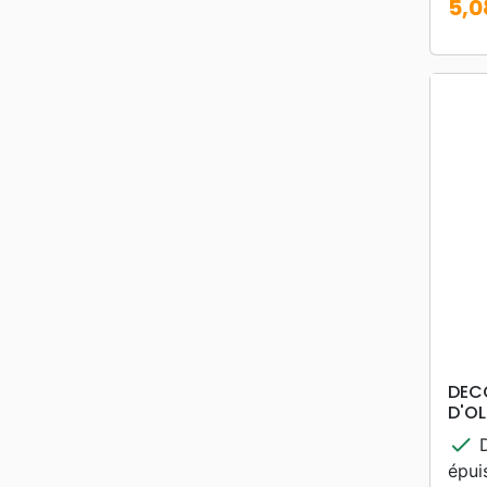
5,0
Prix
DEC
D'OL
check
D
épui