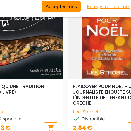
Accepter tous
Enregistrer le choix
favorite_border
search
search
APERÇU RAPIDE
APERÇU RAPIDE
 QU'UNE TRADITION
PLAIDOYER POUR NOEL - 
+LIVRE)
JOURNALISTE ENQUETE S
L'INDENTITE DE L'ENFANT D
CRECHE
oa
Lee Strobel
check
isponible
Disponible
33 €
2,84 €
shopping_cart
Prix