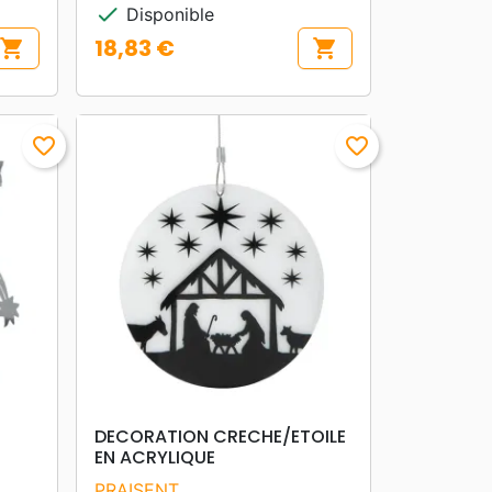
check
Disponible
18,83 €
shopping_cart
shopping_cart
Prix
favorite_border
favorite_border
search
APERÇU RAPIDE
DECORATION CRECHE/ETOILE
EN ACRYLIQUE
PRAISENT