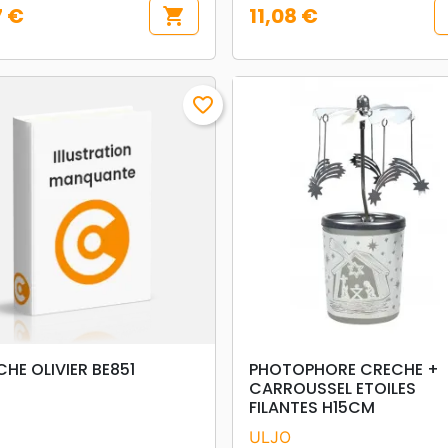
7 €
11,08 €
shopping_cart
Prix
favorite_border
search
search
APERÇU RAPIDE
APERÇU RAPIDE
HE OLIVIER BE851
PHOTOPHORE CRECHE +
CARROUSSEL ETOILES
FILANTES H15CM
ULJO