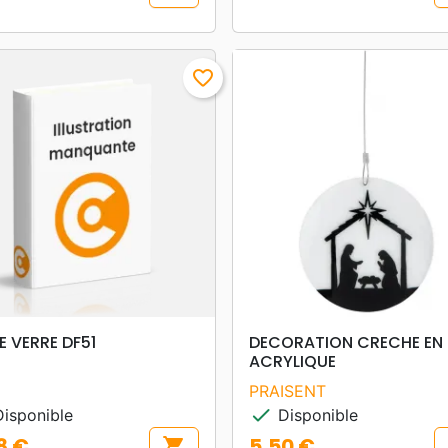
favorite_border
search
search
APERÇU RAPIDE
APERÇU RAPIDE
 VERRE DF51
DECORATION CRECHE EN
ACRYLIQUE
PRAISENT
check
isponible
Disponible
8 €
5,50 €
shopping_cart