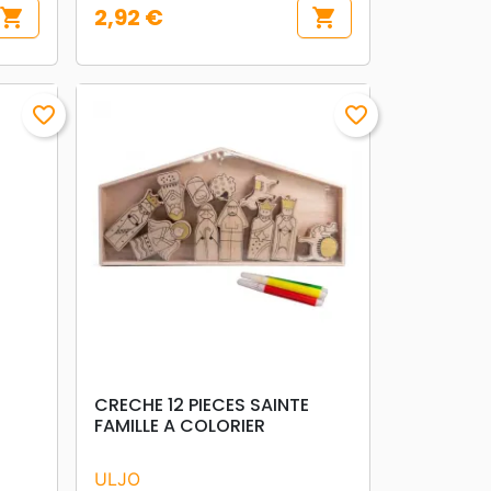
2,92 €
shopping_cart
shopping_cart
Prix
favorite_border
favorite_border
search
APERÇU RAPIDE
CRECHE 12 PIECES SAINTE
FAMILLE A COLORIER
ULJO