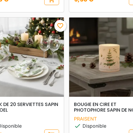
Prix
favorite_border
search
search
APERÇU RAPIDE
APERÇU RAPIDE
 DE 20 SERVIETTES SAPIN
BOUGIE EN CIRE ET
OEL
PHOTOPHORE SAPIN DE N
PRAISENT
check
isponible
Disponible