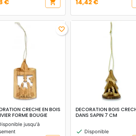
8 €
14,42 €
shopping_cart
Prix
favorite_border
search
search
APERÇU RAPIDE
APERÇU RAPIDE
ORATION CRECHE EN BOIS
DECORATION BOIS CREC
IVIER FORME BOUGIE
DANS SAPIN 7 CM
isponible jusqu'à
check
sement
Disponible