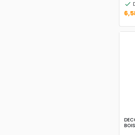
check
D
6,5
Prix
DEC
BOIS