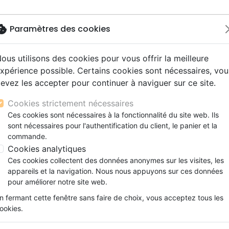
okie
Paramètres des cookies
ous utilisons des cookies pour vous offrir la meilleure
Nouveautés
Bibles
Livres
Jeunesse
M
xpérience possible. Certains cookies sont nécessaires, vou
evez les accepter pour continuer à naviguer sur ce site.
s gros caractères
e
escents
strumental
rts, spectacles
aux
Nouveaux Testaments
Audio
CD Jeunesse
CD Isräel
Films, fiction
Commerce équitable
s d'étude
hrétienne
s adultes
ospel
gnement, conférences
erie
Evangiles et extraits
Couple, famille, individu
Noël, Musique de fête
Histoires vraies, témoigna
Accessoires de Bible
Cookies strictement nécessaires
s de mariage
ions
aditionel
Bibles langues étrangères
Enfants
CD Enfants
Ces cookies sont nécessaires à la fonctionnalité du site web. Ils
ël
xion
sont nécessaires pour l'authentification du client, le panier et la
Formation
Page 2 / 6
commande.
ns
Fêtes chrétiennes
Cookies analytiques
Ces cookies collectent des données anonymes sur les visites, les
Noël, Musique de fête
Fêtes chrétienn
appareils et la navigation. Nous nous appuyons sur ces données
pour améliorer notre site web.
ar :
Par page :
n fermant cette fenêtre sans faire de choix, vous acceptez tous les
ookies.
chevron_right
édent
Suivant
1
2
3
…
6