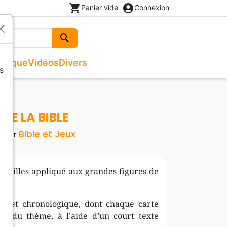
shopping_cart
account_circle
Panier vide
Connexion
search
Rechercher
usique
Vidéos
Divers
s
Beaux livres
Recueils de chants
Documentaires, reportages
Noël
ges
Recueils de chants
Enfants, Ados
Livres autres langues
 DE LA BIBLE
Livres cadeaux
Bible et Jeux
iteur
familles appliqué aux grandes figures de
nt et chronologique, dont chaque carte
é du thème, à l’aide d’un court texte