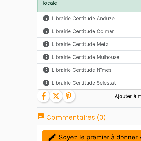
locale
info
Librairie Certitude Anduze
info
Librairie Certitude Colmar
info
Librairie Certitude Metz
info
Librairie Certitude Mulhouse
info
Librairie Certitude Nîmes
info
Librairie Certitude Selestat
facebook
twitter
pinterest
chat
Commentaires (0)
edit
Soyez le premier à donner v