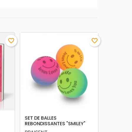
favorite_border
favorite_border
search
APERÇU RAPIDE
SET DE BALLES
REBONDISSANTES "SMILEY"