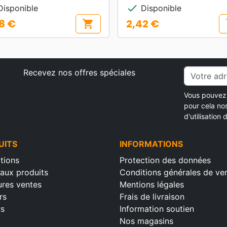
check
isponible
Disponible
8 €
2,42 €
shopping_cart
s
Prix
Recevez nos offres spéciales
Vous pouvez 
pour cela no
d'utilisation d
UITS
INFORMATIONS
tions
Protection des données
aux produits
Conditions générales de ve
ures ventes
Mentions légales
rs
Frais de livraison
rs
Information soutien
Nos magasins