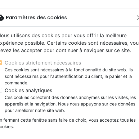
okie
Paramètres des cookies
ous utilisons des cookies pour vous offrir la meilleure
Nouveautés
Bibles
Livres
Jeunesse
M
xpérience possible. Certains cookies sont nécessaires, vou
evez les accepter pour continuer à naviguer sur ce site.
s gros caractères
e
escents
strumental
rts, spectacles
aux
Nouveaux Testaments
Audio
CD Jeunesse
CD Isräel
Films, fiction
Commerce équitable
DES 7 FAMILLES DU PEUPLE DE LA BIBLE
s d'étude
hrétienne
s adultes
ospel
gnement, conférences
erie
Evangiles et extraits
Couple, famille, individu
Noël, Musique de fête
Histoires vraies, témoigna
Accessoires de Bible
Cookies strictement nécessaires
s de mariage
ions
aditionel
Bibles langues étrangères
Enfants
CD Enfants
JEU DES 7 FAMILLES DU PEUPLE
Ces cookies sont nécessaires à la fonctionnalité du site web. Ils
xion
sont nécessaires pour l'authentification du client, le panier et la
Formation
Référence
BEJJ010
EAN
0745314776936
Ed
commande.
ns
Fêtes chrétiennes
Cookies analytiques
Description
Détails du produit
Ces cookies collectent des données anonymes sur les visites, les
appareils et la navigation. Nous nous appuyons sur ces données
Retrouvez le célèbre principe du jeu des 7 
pour améliorer notre site web.
la Bible !
n fermant cette fenêtre sans faire de choix, vous acceptez tous les
Chaque famille reprend un thème différe
ookies.
présente un personnage ou un élément cl