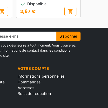
check
Disponible
2,67 €
hopping_cart
shopping_cart
Prix
S’abonner
vous désinscrire à tout moment. Vous trouverez
s informations de contact dans les conditions
u site.
VOTRE COMPTE
Informations personnelles
nte
Commandes
Adresses
Bons de réduction