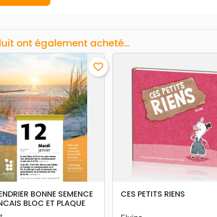
duit ont également acheté...
favorite_border
search
search
APERÇU RAPIDE
APERÇU RAPIDE
ENDRIER BONNE SEMENCE
CES PETITS RIENS
NCAIS BLOC ET PLAQUE