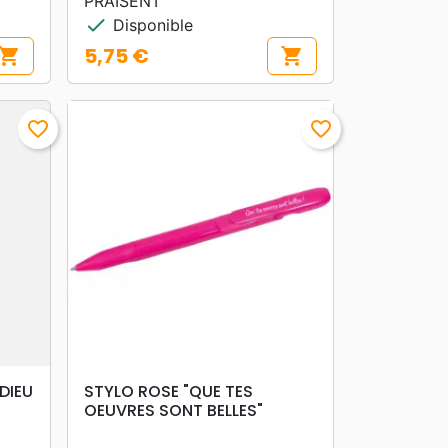
PRAISENT
check
Disponible
5,75 €
hopping_cart
shopping_cart
Prix
favorite_border
favorite_border
search
APERÇU RAPIDE
DIEU
STYLO ROSE "QUE TES
OEUVRES SONT BELLES"