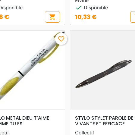
7
Elvine
check
isponible
Disponible
8 €
10,33 €
shopping_cart
s
Prix
favorite_border
search
search
APERÇU RAPIDE
APERÇU RAPIDE
LO METAL DIEU T'AIME
STYLO STYLET PAROLE DE 
ME TU ES
VIVANTE ET EFFICACE
ectif
Collectif