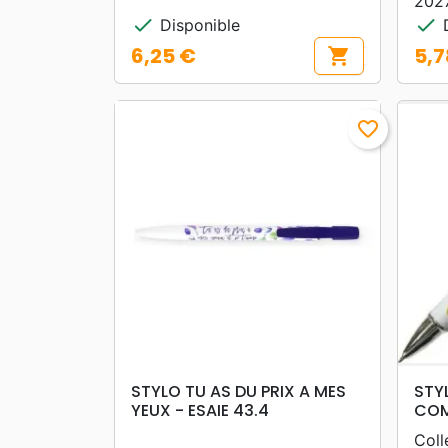
202
check
check
Disponible
D
6,25 €
5,7
shopping_cart
Prix
Prix
favorite_border
search
APERÇU RAPIDE
STYLO TU AS DU PRIX A MES
STY
YEUX - ESAIE 43.4
COM
Coll