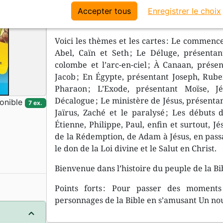
descriptif et des références bibliques en lien
Accepter tous
Enregistrer le choix
Les illustrations des différentes familles fo
Voici les thèmes et les cartes : Le commenc
Abel, Caïn et Seth ; Le Déluge, présentant
colombe et l’arc-en-ciel ; À Canaan, prése
Jacob ; En Égypte, présentant Joseph, Rube
Pharaon ; L’Exode, présentant Moïse, 
Décalogue ; Le ministère de Jésus, présenta
onible
7 ex.
Jaïrus, Zaché et le paralysé ; Les débuts d
Étienne, Philippe, Paul, enfin et surtout, Jé
de la Rédemption, de Adam à Jésus, en pass
le don de la Loi divine et le Salut en Christ.
Bienvenue dans l’histoire du peuple de la Bib
Points forts : Pour passer des moments
personnages de la Bible en s’amusant Un nouv