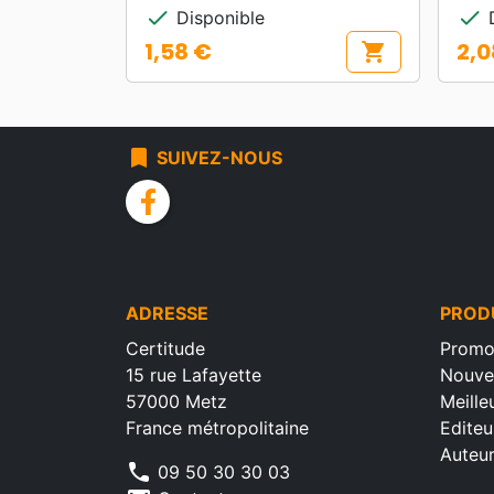
check
check
Disponible
D
1,58 €
2,0
shopping_cart
Prix
Prix
bookmark
SUIVEZ-NOUS
facebook
ADRESSE
PROD
Certitude
Promo
15 rue Lafayette
Nouve
57000 Metz
Meille
France métropolitaine
Editeu
Auteu
phone
09 50 30 30 03