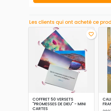
Les clients qui ont acheté ce pro
favorite_border
search
APERÇU RAPIDE
COFFRET 50 VERSETS
CAL
"PROMESSES DE DIEU" - MINI
FRA
CARTES