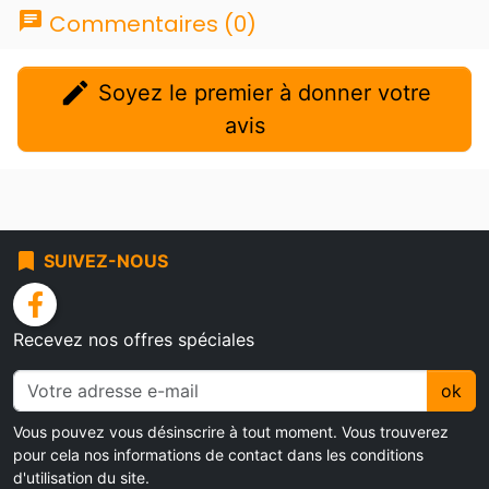
chat
Commentaires (0)
edit
Soyez le premier à donner votre
avis
bookmark
SUIVEZ-NOUS
facebook
Recevez nos offres spéciales
ok
Vous pouvez vous désinscrire à tout moment. Vous trouverez
pour cela nos informations de contact dans les conditions
d'utilisation du site.