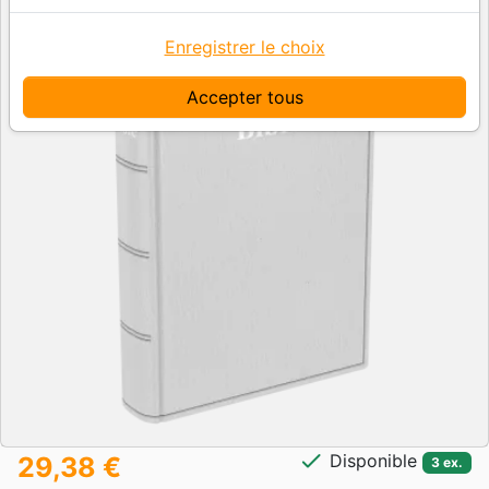
Enregistrer le choix
Accepter tous
check
Disponible
29,38 €
3 ex.