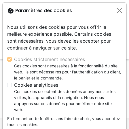
menu
shopping_cart
account_circle
cookie
Paramètres des cookies
Nous utilisons des cookies pour vous offrir la
meilleure expérience possible. Certains cookies
sont nécessaires, vous devez les accepter pour
continuer à naviguer sur ce site.
search
Reche
Cookies strictement nécessaires
Ces cookies sont nécessaires à la fonctionnalité du site
Accueil
Bibles
Bibles standards
web. Ils sont nécessaires pour l'authentification du client,
BIBLE DARBY COMPACT SOUPLE GRIS
le panier et la commande.
Cookies analytiques
BIBLE DARBY COMPACT SOUPLE GRIS
Ces cookies collectent des données anonymes sur les
DARBY JUILLET 2024
visites, les appareils et la navigation. Nous nous
appuyons sur ces données pour améliorer notre site
Référence
DAR7836
EAN
9782879078366
web.
BPC
Editeur
En fermant cette fenêtre sans faire de choix, vous acceptez
tous les cookies.