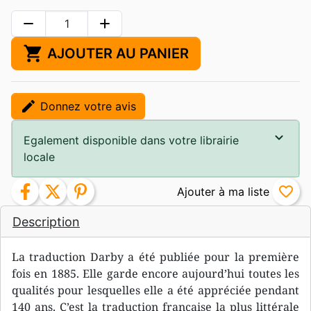
remove
add
shopping_cart
AJOUTER AU PANIER
edit
Donnez votre avis
Egalement disponible dans votre librairie
locale
facebook
twitter
pinterest
favorite_border
Description
La traduction Darby a été publiée pour la première
fois en 1885. Elle garde encore aujourd’hui toutes les
qualités pour lesquelles elle a été appréciée pendant
140 ans. C’est la traduction française la plus littérale