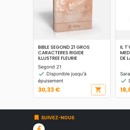
search
APERÇU RAPIDE
BIBLE SEGOND 21 GROS
IL T
CARACTERES RIGIDE
MED
ILLUSTREE FLEURIE
DE 
Segond 21
check
Disponible jusqu'à
Sara
check
épuisement
D
30,33 €
18,
shopping_cart
Prix
Prix
bookmark
SUIVEZ-NOUS
facebook