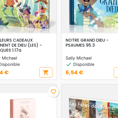
search
search
APERÇU RAPIDE
APERÇU RAPIDE
LLEURS CADEAUX
NOTRE GRAND DIEU -
NENT DE DIEU (LES) -
PSAUMES 95.3
QUES 1.17a
y Michael
Sally Michael
check
isponible
Disponible
4 €
6,54 €
shopping_cart
s
Prix
favorite_border