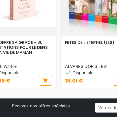
search
search
APERÇU RAPIDE
APERÇU RAPIDE
'OFFRE SA GRACE - 30
FETES DE L'ETERNEL (LES)
ITATIONS POUR LE DEFIS
LA VIE DE MAMAN
h Walton
ALVARES DORIS LEVI
check
isponible
Disponible
86 €
18,01 €
shopping_cart
s
Prix
Recevez nos offres spéciales