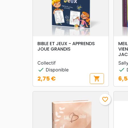
search
APERÇU RAPIDE
BIBLE ET JEUX - APPRENDS
MEI
JOUE GRANDIS
VIEN
JAC
Collectif
Sall
check
check
Disponible
D
2,75 €
6,5
shopping_cart
Prix
Prix
favorite_border