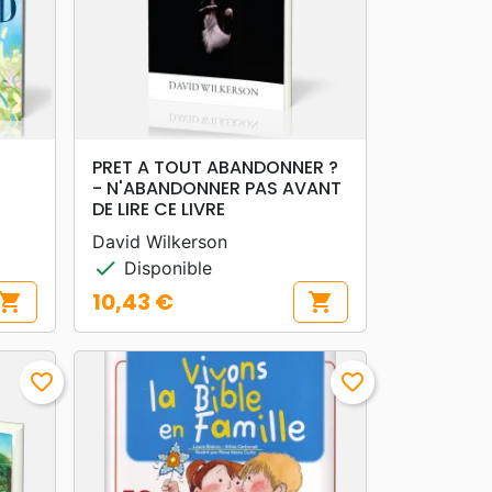
search
APERÇU RAPIDE
PRET A TOUT ABANDONNER ?
- N'ABANDONNER PAS AVANT
DE LIRE CE LIVRE
David Wilkerson
check
Disponible
10,43 €
hopping_cart
shopping_cart
Prix
favorite_border
favorite_border