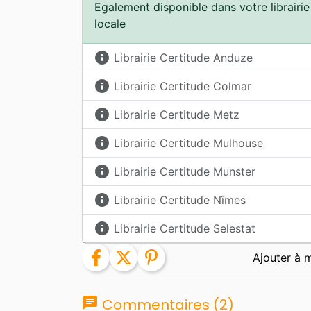
Egalement disponible dans votre librairie
locale
info
Librairie Certitude Anduze
info
Librairie Certitude Colmar
info
Librairie Certitude Metz
info
Librairie Certitude Mulhouse
info
Librairie Certitude Munster
info
Librairie Certitude Nîmes
info
Librairie Certitude Selestat
facebook
twitter
pinterest
chat
Commentaires (2)