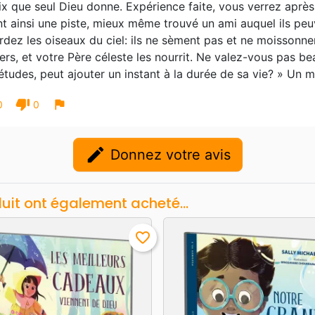
ix que seul Dieu donne. Expérience faite, vous verrez après 
t ainsi une piste, mieux même trouvé un ami auquel ils peuve
dez les oiseaux du ciel: ils ne sèment pas et ne moissonnen
ers, et votre Père céleste les nourrit. Ne valez-vous pas b
études, peut ajouter un instant à la durée de sa vie? » Un ma
thumb_down
flag
0
0
edit
Donnez votre avis
duit ont également acheté...
favorite_border