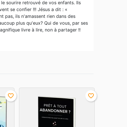
le sourire retrouvé de vos enfants. Ils
nt se confier !!! Jésus a dit : «
t pas, ils n'amassent rien dans des
eaucoup plus qu'eux? Qui de vous, par ses
gnifique livre à lire, non à partager !!
favorite_border
favorite_border