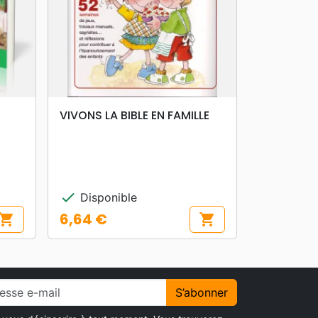
search
APERÇU RAPIDE
VIVONS LA BIBLE EN FAMILLE
check
Disponible
6,64 €
hopping_cart
shopping_cart
Prix
S’abonner