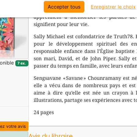
Accepter tous
Enregistrer le choix
Avec les livres de la collection « J’appre
apprennent à mémoriser les paroles de 
signifient pour leur vie.
Sally Michael est cofondatrice de Truth78. E
pour le développement spirituel des en
responsable enfance dans l’Église baptiste
son mari, David, et de John Piper. Sally et
onible
7 ex.
passer du temps en famille, avec leurs enfant
Sengsavane « Savane » Chounramany est née
elle a vécu dans de nombreux pays et est a
aime à dire qu’elle est née un crayon à l
illustrations, partage ses expériences avec t
24 pages
z votre avis
Avis du libraire