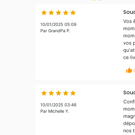
Souc





Vos ê
10/01/2025 05:09
momen
Par GrandPa P.
mome
vos p
qu'a
ce li
thumb_up
Souc





Confi
10/01/2025 03:46
momen
Par Michelle Y.
magn
dépos
nos 