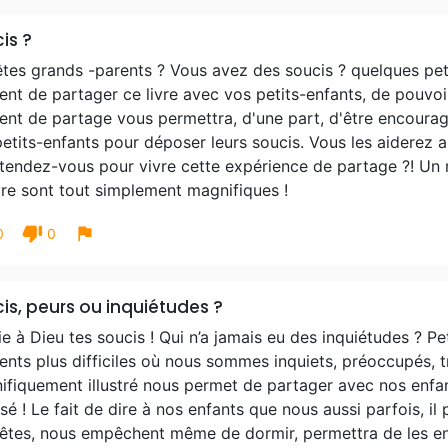
is ?
tes grands -parents ? Vous avez des soucis ? quelques petits
t de partager ce livre avec vos petits-enfants, de pouvoir d
nt de partage vous permettra, d'une part, d'être encouragé
etits-enfants pour déposer leurs soucis. Vous les aiderez ain
ttendez-vous pour vivre cette expérience de partage ?! Un
vre sont tout simplement magnifiques !
thumb_down
flag
0
0
is, peurs ou inquiétudes ?
e à Dieu tes soucis ! Qui n’a jamais eu des inquiétudes ? P
ts plus difficiles où nous sommes inquiets, préoccupés, tr
ifiquement illustré nous permet de partager avec nos enfa
é ! Le fait de dire à nos enfants que nous aussi parfois, il
têtes, nous empêchent même de dormir, permettra de les en