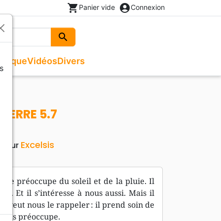
shopping_cart
account_circle
Panier vide
Connexion
search
Rechercher
usique
Vidéos
Divers
s
Beaux livres
Recueils de chants
Documentaires, reportages
Noël
ges
Recueils de chants
Enfants, Ados
Livres autres langues
PIERRE 5.7
Livres cadeaux
Excelsis
iteur
 se préoccupe du soleil et de la pluie. Il
é. Et il s’intéresse à nous aussi. Mais il
us veut nous le rappeler : il prend soin de
 nous préoccupe.