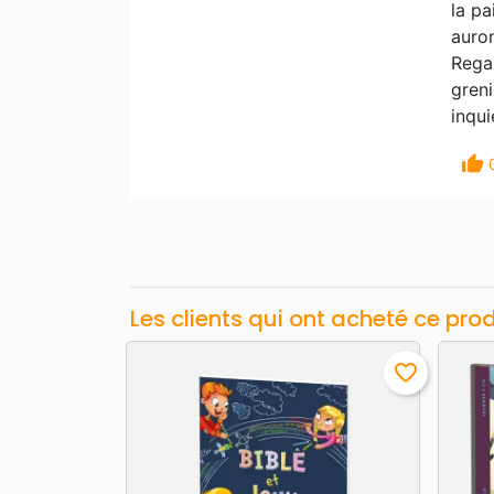
la pa
auron
Regar
greni
inqui
thumb_up
Les clients qui ont acheté ce pro
favorite_border