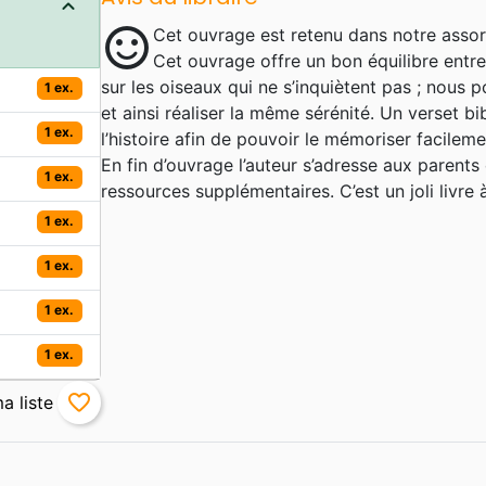
sentiment_satisfied
Cet ouvrage est retenu dans notre assor
Cet ouvrage offre un bon équilibre entre l
sur les oiseaux qui ne s’inquiètent pas ; nous 
1 ex.
et ainsi réaliser la même sérénité. Un verset 
1 ex.
l’histoire afin de pouvoir le mémoriser facileme
En fin d’ouvrage l’auteur s’adresse aux parents
1 ex.
ressources supplémentaires. C’est un joli livre à 
1 ex.
1 ex.
1 ex.
1 ex.
favorite_border