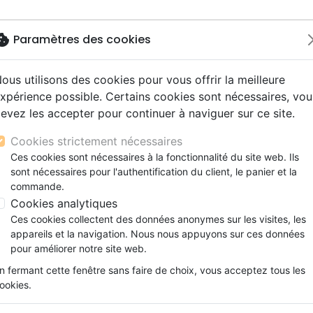
okie
Paramètres des cookies
ous utilisons des cookies pour vous offrir la meilleure
Nouveautés
Bibles
Livres
Jeunesse
M
xpérience possible. Certains cookies sont nécessaires, vou
evez les accepter pour continuer à naviguer sur ce site.
s gros caractères
e
escents
strumental
rts, spectacles
aux
Nouveaux Testaments
Audio
CD Jeunesse
CD Isräel
Films, fiction
Commerce équitable
OUCIS - 1 PIERRE 5.7
s d'étude
hrétienne
s adultes
ospel
gnement, conférences
erie
Evangiles et extraits
Couple, famille, individu
Noël, Musique de fête
Histoires vraies, témoigna
Accessoires de Bible
Cookies strictement nécessaires
s de mariage
ions
aditionel
Bibles langues étrangères
Enfants
CD Enfants
CONFIE A DIEU TES SOUCIS - 1 
Ces cookies sont nécessaires à la fonctionnalité du site web. Ils
xion
sont nécessaires pour l'authentification du client, le panier et la
Formation
Sally Michael
commande.
ns
Fêtes chrétiennes
Cookies analytiques
Référence
EXL0536
EAN
9782755005363
Ed
Ces cookies collectent des données anonymes sur les visites, les
Description
Détails du produit
appareils et la navigation. Nous nous appuyons sur ces données
pour améliorer notre site web.
Dieu prend soin des oiseaux, des animaux, il
n fermant cette fenêtre sans faire de choix, vous acceptez tous les
prend soin de tout dans le monde qu’il a cré
ookies.
nous arrive d’être inquiets ou angoissés. Jés
nous et nous pouvons lui confier tout ce qui