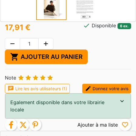
check
Disponible
17,91 €
6 ex.
remove
add
shopping_cart
AJOUTER AU PANIER





Note
chat
edit
Lire les avis utilisateurs (1)
Donnez votre avis
Egalement disponible dans votre librairie
locale
facebook
twitter
pinterest
favorite_border