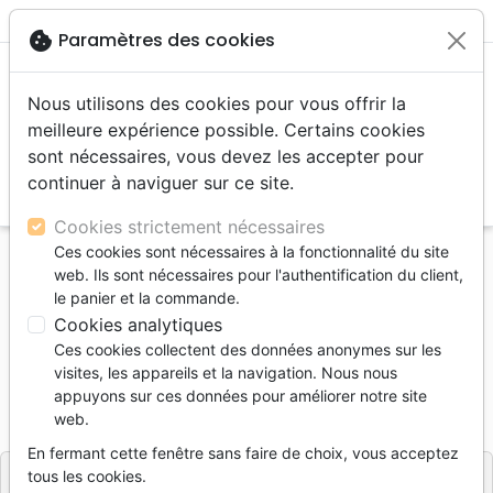
menu
shopping_cart
account_circle
cookie
Paramètres des cookies
Nous utilisons des cookies pour vous offrir la
meilleure expérience possible. Certains cookies
sont nécessaires, vous devez les accepter pour
continuer à naviguer sur ce site.
search
Reche
Cookies strictement nécessaires
Ces cookies sont nécessaires à la fonctionnalité du site
Accueil
Livres
Biographies, témoignage
web. Ils sont nécessaires pour l'authentification du client,
INFINIMENT GRAND
le panier et la commande.
Cookies analytiques
INFINIMENT GRAND
Ces cookies collectent des données anonymes sur les
Sébastien Corn
visites, les appareils et la navigation. Nous nous
appuyons sur ces données pour améliorer notre site
Référence
PP6335
EAN
9782365263351
web.
Première Partie
Editeur
En fermant cette fenêtre sans faire de choix, vous acceptez
tous les cookies.