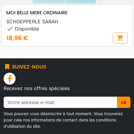
MOI BELLE MERE ORDINAIRE
SCHOEPPERLE SARAH
check
Disponible
18,96 €
shopping_cart
Prix
bookmark
SUIVEZ-NOUS
facebook
Recevez nos offres spéciales
ok
Vous pouvez vous désinscrire à tout moment. Vous trouverez
pour cela nos informations de contact dans les conditions
d'utilisation du site.