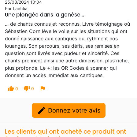
25/03/2024 10:04
Par Laetitia
Une plongée dans la genèse...
... de chants connus et reconnus. Livre témoignage où
Sébastien Corn lève le voile sur les situations qui ont
donné naissance aux cantiques qui rythment nos
louanges. Son parcours, ses défis, ses remises en
question sont livrés avec pudeur et sincérité. Ces
chants prennent ainsi une autre dimension, plus riche,
plus profonde. Le +: les QR Codes à scanner qui
donnent un accès immédiat aux cantiques.
thumb_up
thumb_down
flag
0
0
edit
Donnez votre avis
Les clients qui ont acheté ce produit ont