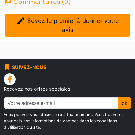
chat
Commentaires (0)
edit
Soyez le premier à donner votre
avis
bookmark
SUIVEZ-NOUS
facebook
Recevez nos offres spéciales
ok
Vous pouvez vous désinscrire à tout moment. Vous trouverez
pour cela nos informations de contact dans les conditions
d'utilisation du site.