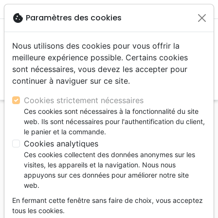
menu
shopping_cart
account_circle
cookie
Paramètres des cookies
Nous utilisons des cookies pour vous offrir la
meilleure expérience possible. Certains cookies
sont nécessaires, vous devez les accepter pour
continuer à naviguer sur ce site.
search
Reche
Cookies strictement nécessaires
Ces cookies sont nécessaires à la fonctionnalité du site
Accueil
Bibles
Bibles d'étude
web. Ils sont nécessaires pour l'authentification du client,
BIBLE NBS ETUDE SOUPLE SIMILICUIR PRUNE
le panier et la commande.
ETUI SOUPLE 2 MARQUES PAGE
Cookies analytiques
Ces cookies collectent des données anonymes sur les
BIBLE NBS ETUDE SOUPLE SIMILICUIR
visites, les appareils et la navigation. Nous nous
PRUNE ETUI SOUPLE 2 MARQUES PAGE
appuyons sur ces données pour améliorer notre site
web.
Nouvelle Bible Segond
En fermant cette fenêtre sans faire de choix, vous acceptez
Référence
NBS0984
EAN
9782853009843
tous les cookies.
Bibli'O
Editeur