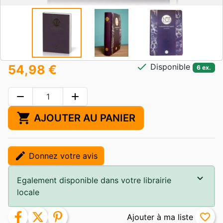
check
Disponible
54,98 €
6 ex.
remove
add
shopping_cart
AJOUTER AU PANIER
edit
Donnez votre avis
Egalement disponible dans votre librairie
locale
facebook
twitter
pinterest
favorite_border