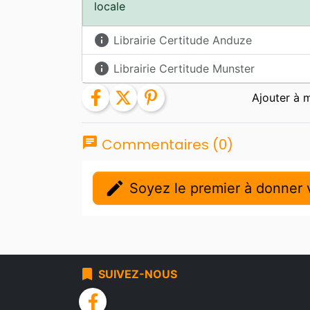
locale
info
Librairie Certitude Anduze
info
Librairie Certitude Munster
facebook
twitter
pinterest
chat
Commentaires (0)
edit
Soyez le premier à donner v
bookmark
SUIVEZ-NOUS
facebook