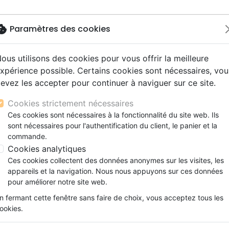
okie
Paramètres des cookies
ous utilisons des cookies pour vous offrir la meilleure
Nouveautés
Bibles
Livres
Jeunesse
M
xpérience possible. Certains cookies sont nécessaires, vou
evez les accepter pour continuer à naviguer sur ce site.
s gros caractères
e
escents
strumental
rts, spectacles
aux
Nouveaux Testaments
Audio
CD Jeunesse
CD Isräel
Films, fiction
Commerce équitable
RIS DE NOEL (LA)
s d'étude
hrétienne
s adultes
ospel
gnement, conférences
erie
Evangiles et extraits
Couple, famille, individu
Noël, Musique de fête
Histoires vraies, témoigna
Accessoires de Bible
Cookies strictement nécessaires
s de mariage
ions
aditionel
Bibles langues étrangères
Enfants
CD Enfants
SOURIS DE NOEL (LA)
Ces cookies sont nécessaires à la fonctionnalité du site web. Ils
xion
sont nécessaires pour l'authentification du client, le panier et la
Formation
Stephanie Jeffs
commande.
ns
Fêtes chrétiennes
Cookies analytiques
Référence
OLI9225
EAN
9782354792251
Edi
Ces cookies collectent des données anonymes sur les visites, les
Description
Détails du produit
appareils et la navigation. Nous nous appuyons sur ces données
pour améliorer notre site web.
Tard le soir, lors d’une journée très enne
n fermant cette fenêtre sans faire de choix, vous acceptez tous les
bien enveloppé sous un sapin de Noël, mag
ookies.
ce cadeau, elle se retrouve impliquée da
monde ait jamais connu. La voilà témoi