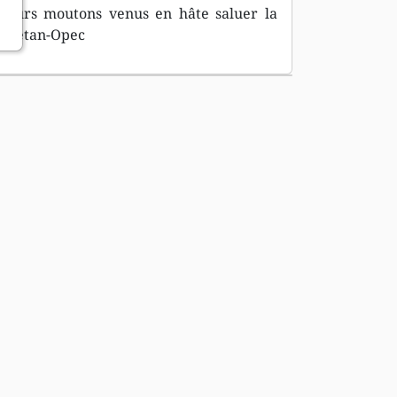
 leurs moutons venus en hâte saluer la
livetan-Opec