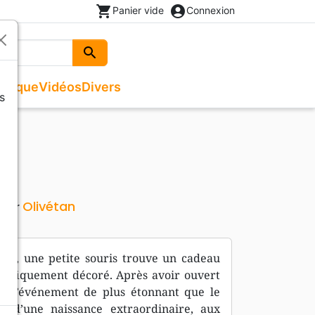
shopping_cart
account_circle
Panier vide
Connexion
search
Rechercher
usique
Vidéos
Divers
s
Beaux livres
Recueils de chants
Documentaires, reportages
Noël
ges
Recueils de chants
Enfants, Ados
Livres autres langues
Livres cadeaux
Olivétan
teur
igée, une petite souris trouve un cadeau
nifiquement décoré. Après avoir ouvert
ns l’événement de plus étonnant que le
n d’une naissance extraordinaire, aux