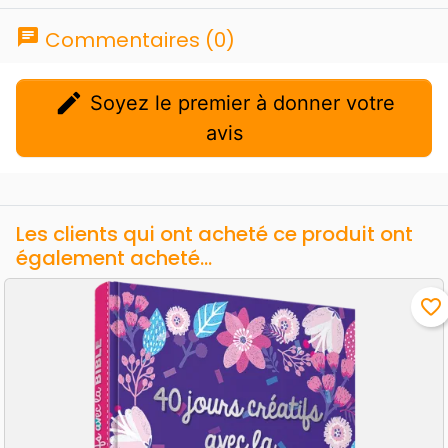
chat
Commentaires (0)
edit
Soyez le premier à donner votre
avis
Les clients qui ont acheté ce produit ont
également acheté...
favorite_border