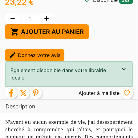
check
Disponible
23,22 €
2 ex.
remove
add
shopping_cart
AJOUTER AU PANIER
edit
Donnez votre avis
Egalement disponible dans votre librairie
locale
facebook
twitter
pinterest
favorite_border
Description
N’ayant eu aucun exemple de vie, j’ai désespérément
cherché à comprendre qui j’étais, et pourquoi le
bonheur ne m’était pas permis. Des comportements