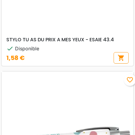
STYLO TU AS DU PRIX A MES YEUX - ESAIE 43.4
check
Disponible
1,58 €
shopping_cart
Prix
favorite_border