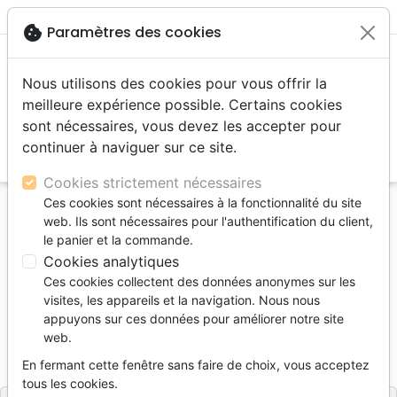
menu
shopping_cart
account_circle
cookie
Paramètres des cookies
Nous utilisons des cookies pour vous offrir la
meilleure expérience possible. Certains cookies
sont nécessaires, vous devez les accepter pour
continuer à naviguer sur ce site.
search
Reche
Cookies strictement nécessaires
Ces cookies sont nécessaires à la fonctionnalité du site
Accueil
Livres
Biographies, témoignage
web. Ils sont nécessaires pour l'authentification du client,
DE LA RUE SAINT-DENIS A JESUS-CHRIST
le panier et la commande.
Cookies analytiques
DE LA RUE SAINT-DENIS A JESUS-
Ces cookies collectent des données anonymes sur les
CHRIST
visites, les appareils et la navigation. Nous nous
appuyons sur ces données pour améliorer notre site
PFLIEGER CHRISTINE
web.
Référence
BAU5132
EAN
9791020351326
En fermant cette fenêtre sans faire de choix, vous acceptez
Baudelaire
Editeur
tous les cookies.