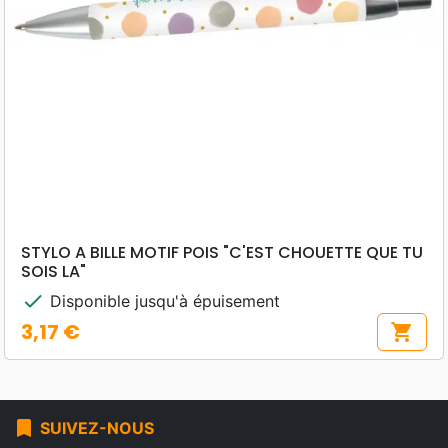
STYLO A BILLE MOTIF POIS "C'EST CHOUETTE QUE TU
SOIS LA"
check
Disponible jusqu'à épuisement
3,17 €
shopping_cart
Prix
bookmark
SUIVEZ-NOUS