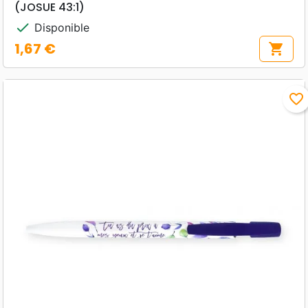
(JOSUE 43:1)
check
Disponible
1,67 €
shopping_cart
Prix
favorite_border