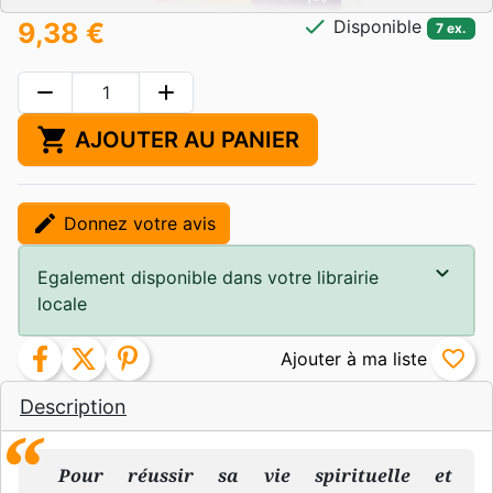
check
Disponible
9,38 €
7 ex.
remove
add
shopping_cart
AJOUTER AU PANIER
edit
Donnez votre avis
Egalement disponible dans votre librairie
locale
facebook
twitter
pinterest
favorite_border
Description
Pour réussir sa vie spirituelle et