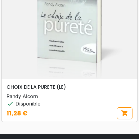
CHOIX DE LA PURETE (LE)
Randy Alcorn
check
Disponible
11,28 €
shopping_cart
Prix