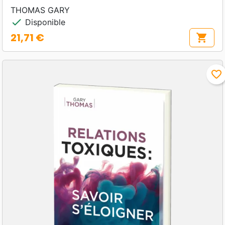
THOMAS GARY
check
Disponible
21,71 €
shopping_cart
Prix
favorite_border