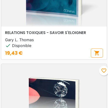
RELATIONS TOXIQUES - SAVOIR S'ELOIGNER
Gary L. Thomas
check
Disponible
19,43 €
shopping_cart
Prix
favorite_border