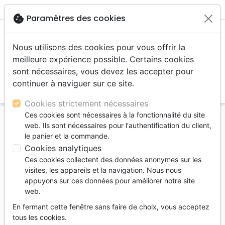
menu
shopping_cart
account_circle
cookie
Paramètres des cookies
Nous utilisons des cookies pour vous offrir la
meilleure expérience possible. Certains cookies
sont nécessaires, vous devez les accepter pour
continuer à naviguer sur ce site.
search
Reche
Cookies strictement nécessaires
Ces cookies sont nécessaires à la fonctionnalité du site
Accueil
Livres
Couple, famille, individu
web. Ils sont nécessaires pour l'authentification du client,
INDOMPTABLE LE SECRET DE L'AME MASCULINE -
le panier et la commande.
EDITION DE POCHE
Cookies analytiques
Ces cookies collectent des données anonymes sur les
INDOMPTABLE LE SECRET DE L'AME
visites, les appareils et la navigation. Nous nous
MASCULINE - EDITION DE POCHE
appuyons sur ces données pour améliorer notre site
web.
John Eldredge
En fermant cette fenêtre sans faire de choix, vous acceptez
Référence
FAR4534
EAN
9782863145340
tous les cookies.
Farel
Editeur