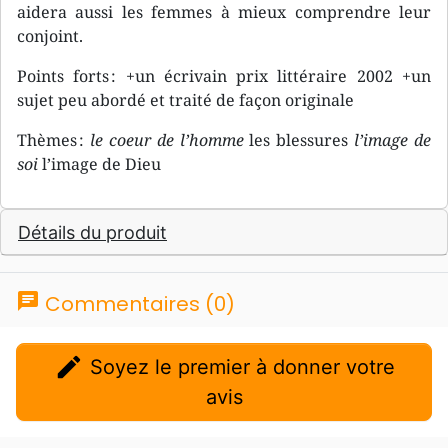
aidera aussi les femmes à mieux comprendre leur
conjoint.
Points forts : +un écrivain prix littéraire 2002 +un
sujet peu abordé et traité de façon originale
Thèmes :
le coeur de l’homme
les blessures
l’image de
soi
l’image de Dieu
Détails du produit
chat
Commentaires (0)
edit
Soyez le premier à donner votre
avis