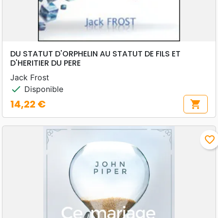
DU STATUT D'ORPHELIN AU STATUT DE FILS ET
D'HERITIER DU PERE
Jack Frost
check
Disponible
14,22 €
shopping_cart
Prix
favorite_border