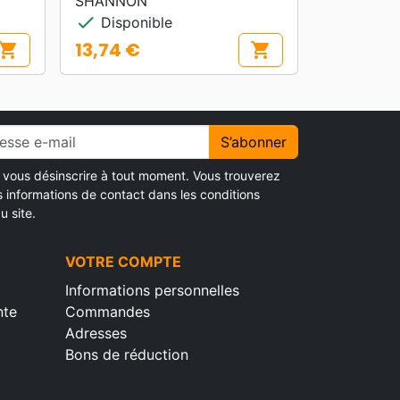
SHANNON
check
Disponible
13,74 €
hopping_cart
shopping_cart
Prix
S’abonner
vous désinscrire à tout moment. Vous trouverez
s informations de contact dans les conditions
u site.
VOTRE COMPTE
Informations personnelles
nte
Commandes
Adresses
Bons de réduction