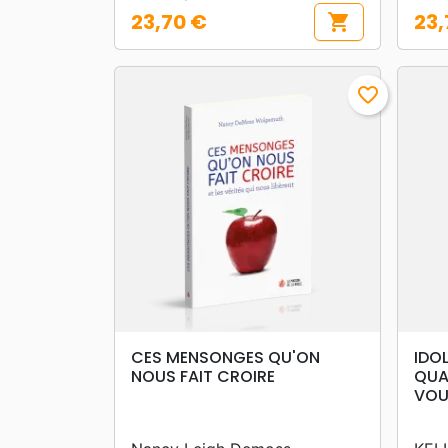
23,70 €
23,
shopping_cart
Prix
Prix
favorite_border
search
APERÇU RAPIDE
CES MENSONGES QU'ON
IDO
NOUS FAIT CROIRE
QUA
VOU