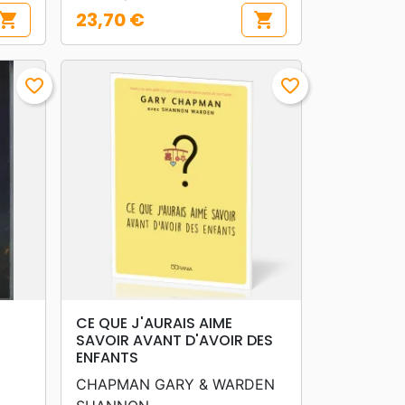
23,70 €
hopping_cart
shopping_cart
Prix
favorite_border
favorite_border
search
APERÇU RAPIDE
CE QUE J'AURAIS AIME
SAVOIR AVANT D'AVOIR DES
ENFANTS
CHAPMAN GARY & WARDEN