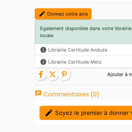
edit
Donnez votre avis
Egalement disponible dans votre librairie
locale
info
Librairie Certitude Anduze
info
Librairie Certitude Metz
facebook
twitter
pinterest
chat
Commentaires (0)
edit
Soyez le premier à donner v