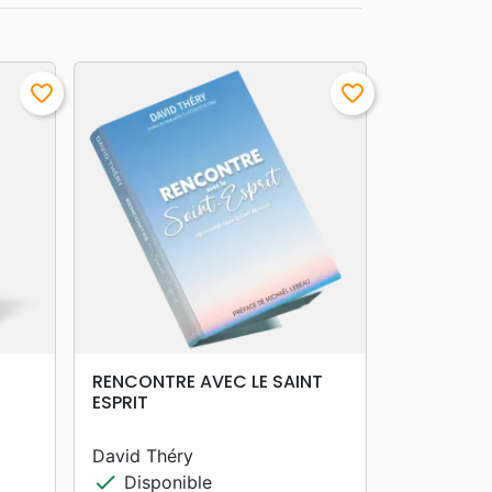
favorite_border
favorite_border
search
APERÇU RAPIDE
RENCONTRE AVEC LE SAINT
ESPRIT
David Théry
check
Disponible