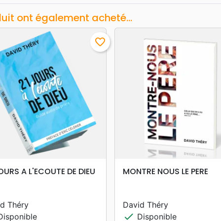
duit ont également acheté...
favorite_border
search
search
APERÇU RAPIDE
APERÇU RAPIDE
OURS A L'ECOUTE DE DIEU
MONTRE NOUS LE PERE
d Théry
David Théry
check
isponible
Disponible