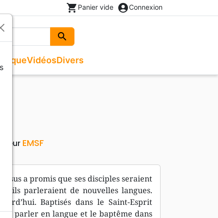
shopping_cart
account_circle
Panier vide
Connexion
search
Rechercher
usique
Vidéos
Divers
s
Beaux livres
Recueils de chants
Documentaires, reportages
Noël
ges
Recueils de chants
Enfants, Ados
Livres autres langues
IT
Livres cadeaux
EMSF
diteur
 Jésus a promis que ses disciples seraient
qu’ils parleraient de nouvelles langues.
urd’hui. Baptisés dans le Saint-Esprit
r le parler en langue et le baptême dans