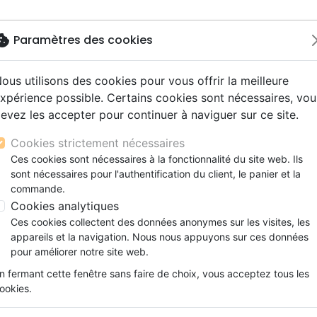
okie
Paramètres des cookies
ous utilisons des cookies pour vous offrir la meilleure
Nouveautés
Bibles
Livres
Jeunesse
M
xpérience possible. Certains cookies sont nécessaires, vou
evez les accepter pour continuer à naviguer sur ce site.
s gros caractères
e
escents
strumental
rts, spectacles
aux
Nouveaux Testaments
Audio
CD Jeunesse
CD Isräel
Films, fiction
Commerce équitable
BAPTISES DANS LE SAINT ESPRIT
s d'étude
hrétienne
s adultes
ospel
gnement, conférences
erie
Evangiles et extraits
Couple, famille, individu
Noël, Musique de fête
Histoires vraies, témoigna
Accessoires de Bible
Cookies strictement nécessaires
s de mariage
ions
aditionel
Bibles langues étrangères
Enfants
CD Enfants
BAPTISES DANS LE SAINT ESPR
Ces cookies sont nécessaires à la fonctionnalité du site web. Ils
xion
sont nécessaires pour l'authentification du client, le panier et la
Formation
David Théry
commande.
ns
Fêtes chrétiennes
Cookies analytiques
Référence
EMSF8199
EAN
9782956581994
E
Ces cookies collectent des données anonymes sur les visites, les
Description
Détails du produit
appareils et la navigation. Nous nous appuyons sur ces données
pour améliorer notre site web.
Dieu veut vous baptiser dans le Saint-Esprit.
n fermant cette fenêtre sans faire de choix, vous acceptez tous les
revêtus de la puissance du Saint-Esprit et 
ookies.
Cette promesse est pour vous, encore aujo
répond à plus de 40 questions classiques su