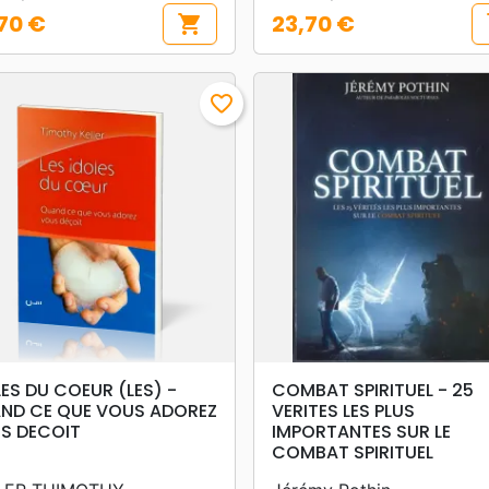
70 €
23,70 €
shopping_cart
s
Prix
favorite_border
search
search
APERÇU RAPIDE
APERÇU RAPIDE
LES DU COEUR (LES) -
COMBAT SPIRITUEL - 25
ND CE QUE VOUS ADOREZ
VERITES LES PLUS
S DECOIT
IMPORTANTES SUR LE
COMBAT SPIRITUEL