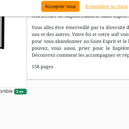
le Saint-Esprit et contient 60 témoignages écr
Accepter tous
Enregistrer le choix
À la lecture de Baptisés dans le Saint-Esprit :
Vous allez être émerveillé par ta diversité
uns et des autres. Votre foi et votre soif v
pour vous abandonner au Saint-Esprit et le l
pouvez, vous aussi, prier pour le baptêm
Découvrez comment les accompagner et répo
158 pages
onible
2 ex.