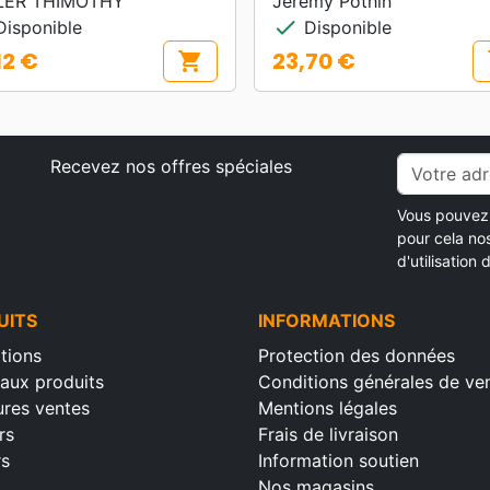
LER THIMOTHY
Jérémy Pothin
check
isponible
Disponible
12 €
23,70 €
shopping_cart
s
Prix
Recevez nos offres spéciales
Vous pouvez 
pour cela no
d'utilisation d
UITS
INFORMATIONS
tions
Protection des données
aux produits
Conditions générales de ve
ures ventes
Mentions légales
rs
Frais de livraison
rs
Information soutien
Nos magasins