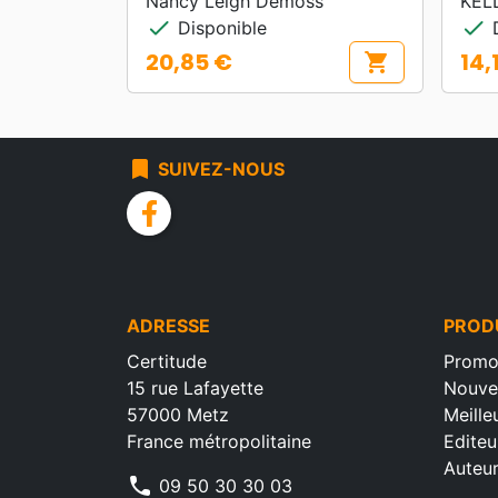
Nancy Leigh Demoss
KEL
check
check
Disponible
D
20,85 €
14,
shopping_cart
Prix
Prix
bookmark
SUIVEZ-NOUS
facebook
ADRESSE
PROD
Certitude
Promo
15 rue Lafayette
Nouve
57000 Metz
Meille
France métropolitaine
Editeu
Auteu
phone
09 50 30 30 03