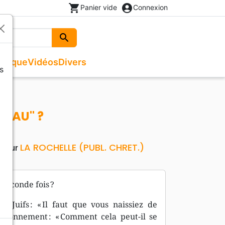
shopping_cart
account_circle
Panier vide
Connexion
search
Rechercher
usique
Vidéos
Divers
s
Beaux livres
Recueils de chants
Documentaires, reportages
Noël
ges
Recueils de chants
Enfants, Ados
Livres autres langues
VEAU" ?
Livres cadeaux
LA ROCHELLE (PUBL. CHRET.)
iteur
seconde fois ?
 Juifs : « Il faut que vous naissiez de
étonnement : « Comment cela peut-il se