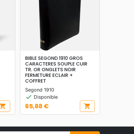
search
APERÇU RAPIDE
BIBLE SEGOND 1910 GROS
CARACTERES SOUPLE CUIR
TR. OR ONGLETS NOIR
FERMETURE ECLAIR +
COFFRET
Segond 1910
check
Disponible
65,88 €
hopping_cart
shopping_cart
Prix