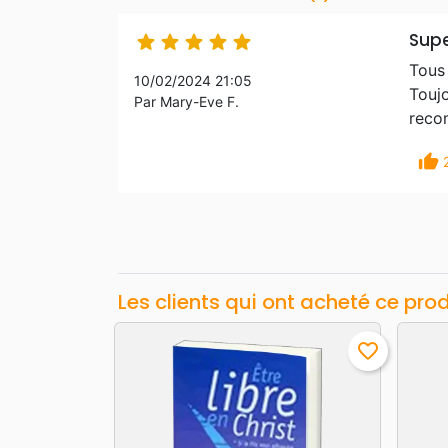
Supe





Tous 
10/02/2024 21:05
Toujo
Par Mary-Eve F.
reco
thumb_up
Les clients qui ont acheté ce pro
favorite_border