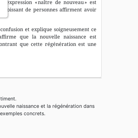
, l’expression « naître de nouveau » est
croissant de personnes affirment avoir
la confusion et explique soigneusement ce
 affirme que la nouvelle naissance est
montrant que cette régénération est une
timent.
ouvelle naissance et la régénération dans
s exemples concrets.