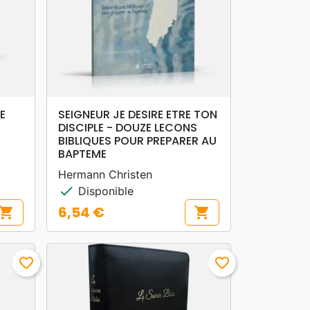
search
APERÇU RAPIDE
E
SEIGNEUR JE DESIRE ETRE TON
DISCIPLE - DOUZE LECONS
BIBLIQUES POUR PREPARER AU
BAPTEME
Hermann Christen
check
Disponible
6,54 €
hopping_cart
shopping_cart
Prix
favorite_border
favorite_border