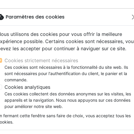
okie
Paramètres des cookies
ous utilisons des cookies pour vous offrir la meilleure
Nouveautés
Bibles
Livres
Jeunesse
M
xpérience possible. Certains cookies sont nécessaires, vou
evez les accepter pour continuer à naviguer sur ce site.
s gros caractères
e
escents
strumental
rts, spectacles
aux
Nouveaux Testaments
Audio
CD Jeunesse
CD Isräel
Films, fiction
Commerce équitable
E "NAITRE DE NOUVEAU" ?
s d'étude
hrétienne
s adultes
ospel
gnement, conférences
erie
Evangiles et extraits
Couple, famille, individu
Noël, Musique de fête
Histoires vraies, témoigna
Accessoires de Bible
Cookies strictement nécessaires
s de mariage
ions
aditionel
Bibles langues étrangères
Enfants
CD Enfants
QUE SIGNIFIE "NAITRE DE NOU
Ces cookies sont nécessaires à la fonctionnalité du site web. Ils
xion
sont nécessaires pour l'authentification du client, le panier et la
Formation
Robert C. Sproul
commande.
ns
Fêtes chrétiennes
Cookies analytiques
Référence
PC9546
EAN
9782924895467
Ed
Ces cookies collectent des données anonymes sur les visites, les
Description
Détails du produit
appareils et la navigation. Nous nous appuyons sur ces données
pour améliorer notre site web.
Comment une personne peut-elle naître une 
n fermant cette fenêtre sans faire de choix, vous acceptez tous les
Lorsque Jésus a dit Nicodème, un chef des
ookies.
nouveau », ce dernier s’est demandé avec 