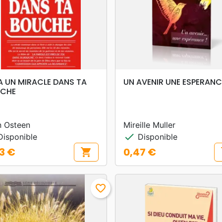
search
search
APERÇU RAPIDE
APERÇU RAPIDE
 A UN MIRACLE DANS TA
UN AVENIR UNE ESPERANC
CHE
n Osteen
Mireille Muller
check
isponible
Disponible
3 €
0,47 €
shopping_cart
s
Prix
favorite_border