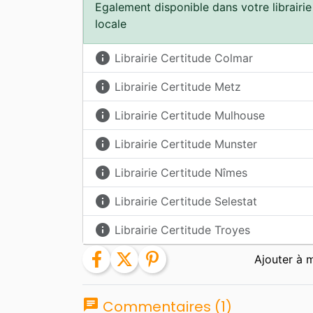
Egalement disponible dans votre librairie
locale
info
Librairie Certitude Colmar
info
Librairie Certitude Metz
info
Librairie Certitude Mulhouse
info
Librairie Certitude Munster
info
Librairie Certitude Nîmes
info
Librairie Certitude Selestat
info
Librairie Certitude Troyes
facebook
twitter
pinterest
chat
Commentaires (1)