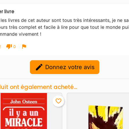
r livre
les livres de cet auteur sont tous très intéressants, je ne sa
urs très complet et facile à lire pour que tout le monde pui
mmande vivement !
thumb_down
flag
2
0
edit
Donnez votre avis
duit ont également acheté...
favorite_border