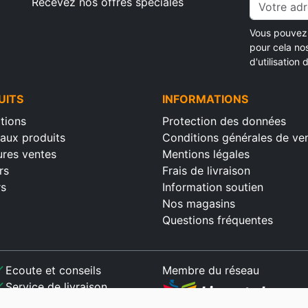
Recevez nos offres spéciales
Vous pouvez 
pour cela no
d'utilisation d
UITS
INFORMATIONS
tions
Protection des données
aux produits
Conditions générales de ve
ures ventes
Mentions légales
rs
Frais de livraison
rs
Information soutien
Nos magasins
Questions fréquentes
ck
Ecoute et conseils
Membre du réseau
ck
Service de livraison
ck
Paiement sécurisé