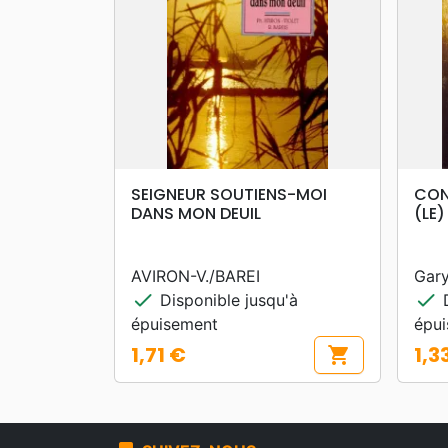
search
APERÇU RAPIDE
SEIGNEUR SOUTIENS-MOI
CON
DANS MON DEUIL
(LE
AVIRON-V./BAREI
Gary
check
check
Disponible jusqu'à
D
épuisement
épu
1,71 €
1,3
shopping_cart
Prix
Prix