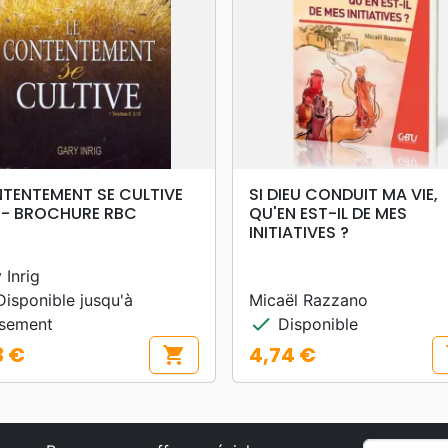
search
search
APERÇU RAPIDE
APERÇU RAPIDE
TENTEMENT SE CULTIVE
SI DIEU CONDUIT MA VIE,
) - BROCHURE RBC
QU'EN EST-IL DE MES
INITIATIVES ?
 Inrig
isponible jusqu'à
Micaël Razzano
check
isement
Disponible
3 €
4,74 €
shopping_cart
s
Prix