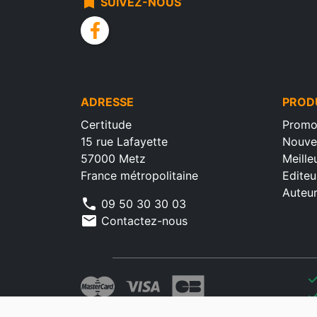
bookmark
SUIVEZ-NOUS
facebook
ADRESSE
PROD
Certitude
Promo
15 rue Lafayette
Nouve
57000 Metz
Meille
France métropolitaine
Editeu
Auteu
phone
09 50 30 30 03
mail
Contactez-nous
che
che
che