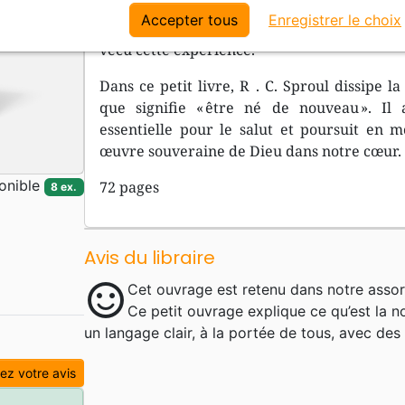
faire ? » Environ deux mille ans plus tard
Accepter tous
Enregistrer le choix
encore mal comprise, même si un nombre 
vécu cette expérience.
Dans ce petit livre, R . C. Sproul dissipe 
que signifie « être né de nouveau ». Il
essentielle pour le salut et poursuit en 
œuvre souveraine de Dieu dans notre cœur.
onible
72 pages
8 ex.
Avis du libraire
sentiment_satisfied
Cet ouvrage est retenu dans notre assor
Ce petit ouvrage explique ce qu’est la n
un langage clair, à la portée de tous, avec de
z votre avis