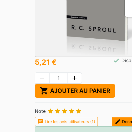
check
Disp
5,21 €
remove
add
shopping_cart
AJOUTER AU PANIER





Note
chat
edit
Lire les avis utilisateurs (1)
Donne