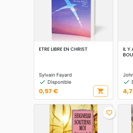
search
APERÇU RAPIDE
ETRE LIBRE EN CHRIST
IL Y
BOU
Sylvain Fayard
Joh
check
check
Disponible
D
0,57 €
4,7
shopping_cart
Prix
Prix
favorite_border