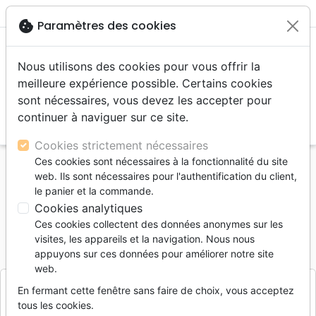
menu
shopping_cart
account_circle
cookie
Paramètres des cookies
Nous utilisons des cookies pour vous offrir la
meilleure expérience possible. Certains cookies
sont nécessaires, vous devez les accepter pour
continuer à naviguer sur ce site.
search
Reche
Cookies strictement nécessaires
Ces cookies sont nécessaires à la fonctionnalité du site
Accueil
Divers
Cadeaux
web. Ils sont nécessaires pour l'authentification du client,
PRESSE PAPIER BOIS ICHTUS
le panier et la commande.
Cookies analytiques
PRESSE PAPIER BOIS ICHTUS
Ces cookies collectent des données anonymes sur les
Référence
CEDGF14
EAN
8997229914015
visites, les appareils et la navigation. Nous nous
CEDAR
appuyons sur ces données pour améliorer notre site
Editeur
web.
En fermant cette fenêtre sans faire de choix, vous acceptez
tous les cookies.