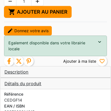
remove
add
shopping_cart
AJOUTER AU PANIER
edit
Donnez votre avis
Egalement disponible dans votre librairie
locale
facebook
twitter
pinterest
favorite_border
Description
Détails du produit
Référence
CEDGF14
EAN / ISBN