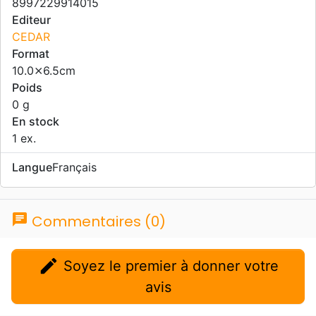
8997229914015
Editeur
CEDAR
Format
10.0⨯6.5cm
Poids
0 g
En stock
1 ex.
Langue
Français
chat
Commentaires (0)
edit
Soyez le premier à donner votre
avis