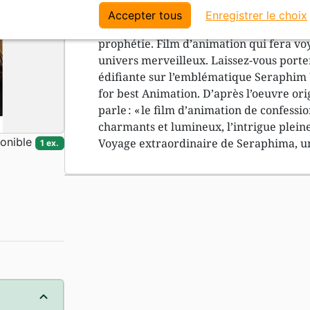
l’aider à percer le secret de l’orphelinat
Accepter tous
Enregistrer le choix
Seraphim de Sarov est le saint le plus v
prophétie. Film d’animation qui fera voy
univers merveilleux. Laissez-vous porter
édifiante sur l’emblématique Seraphim
for best Animation. D’après l’oeuvre ori
parle : « le film d’animation de confessio
charmants et lumineux, l’intrigue pleine
onible
Voyage extraordinaire de Seraphima, un
1 ex.