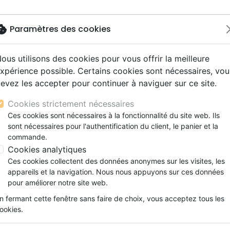
okie
Paramètres des cookies
ous utilisons des cookies pour vous offrir la meilleure
Nouveautés
Bibles
Livres
Jeunesse
M
xpérience possible. Certains cookies sont nécessaires, vou
evez les accepter pour continuer à naviguer sur ce site.
s gros caractères
e
escents
strumental
rts, spectacles
aux
Nouveaux Testaments
Audio
CD Jeunesse
CD Isräel
Films, fiction
Commerce équitable
AGE EXTRAORDINAIRE DE SERAPHINA (LE) - DVD
s d'étude
hrétienne
s adultes
ospel
gnement, conférences
erie
Evangiles et extraits
Couple, famille, individu
Noël, Musique de fête
Histoires vraies, témoigna
Accessoires de Bible
Cookies strictement nécessaires
s de mariage
ions
aditionel
Bibles langues étrangères
Enfants
CD Enfants
VOYAGE EXTRAORDINAIRE DE 
Ces cookies sont nécessaires à la fonctionnalité du site web. Ils
xion
sont nécessaires pour l'authentification du client, le panier et la
Formation
Sergey Antonnov
commande.
ns
Fêtes chrétiennes
Cookies analytiques
Référence
SAJE7260
EAN
3700000272601
E
Ces cookies collectent des données anonymes sur les visites, les
Description
Détails du produit
appareils et la navigation. Nous nous appuyons sur ces données
pour améliorer notre site web.
La jeune Séraphima, qui a perdu ses par
n fermant cette fenêtre sans faire de choix, vous acceptez tous les
un orphelinat en Union Soviétique. Ell
ookies.
croix qui lui rappelle sa famille bien-a
grand Saint Séraphim, elle commence un