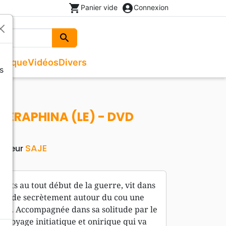
shopping_cart
account_circle
Panier vide
Connexion
search
Rechercher
usique
Vidéos
Divers
s
Beaux livres
Recueils de chants
Documentaires, reportages
Noël
ges
Recueils de chants
Enfants, Ados
Livres autres langues
SERAPHINA (LE) - DVD
Livres cadeaux
SAJE
diteur
ents au tout début de la guerre, vit dans
e garde secrètement autour du cou une
imée. Accompagnée dans sa solitude par le
 voyage initiatique et onirique qui va