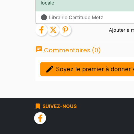
locale
info
Librairie Certitude Metz
facebook
twitter
pinterest
chat
Commentaires (0)
edit
Soyez le premier à donner v
bookmark
SUIVEZ-NOUS
facebook