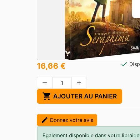
check
Disp
16,66 €
remove
add
shopping_cart
AJOUTER AU PANIER
edit
Donnez votre avis
Egalement disponible dans votre librairie