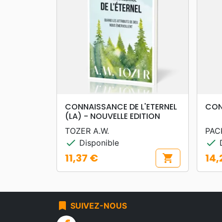
search
APERÇU RAPIDE
CONNAISSANCE DE L'ETERNEL
CON
(LA) - NOUVELLE EDITION
TOZER A.W.
PAC
check
check
Disponible
D
11,37 €
14,
shopping_cart
Prix
Prix
bookmark
SUIVEZ-NOUS