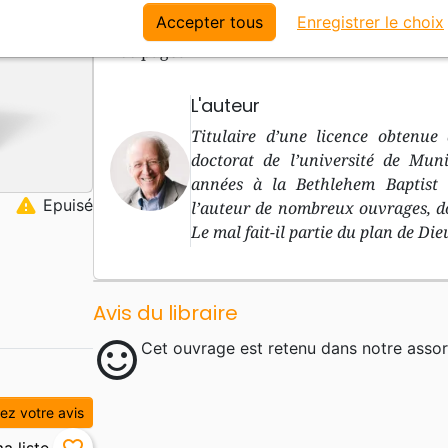
enraciné dans la Bible.
Accepter tous
Enregistrer le choix
266 pages
L'auteur
Titulaire d’une licence obtenue
doctorat de l’université de Mun
années à la Bethlehem Baptist 
warning
Epuisé
l’auteur de nombreux ouvrages, don
Le mal fait-il partie du plan de Die
Avis du libraire
sentiment_satisfied
Cet ouvrage est retenu dans notre assor
z votre avis