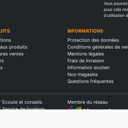
Vous pouvez 
pour cela no
d'utilisation d
UITS
INFORMATIONS
tions
Protection des données
aux produits
Conditions générales de ve
ures ventes
Mentions légales
rs
Frais de livraison
rs
Information soutien
Nos magasins
Questions fréquentes
ck
Ecoute et conseils
Membre du réseau
ck
Service de livraison
ck
Paiement sécurisé
ck
Satisfait ou remboursé