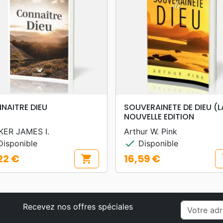
search
search
APERÇU RAPIDE
APERÇU RAPIDE
NAITRE DIEU
SOUVERAINETE DE DIEU (L
NOUVELLE EDITION
KER JAMES I.
Arthur W. Pink
check
isponible
Disponible
22 €
16,59 €
shopping_cart
s
Prix
Recevez nos offres spéciales