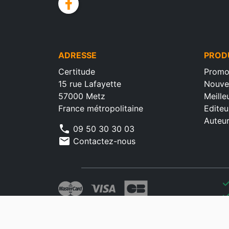
facebook
ADRESSE
PROD
Certitude
Promo
15 rue Lafayette
Nouve
57000 Metz
Meille
France métropolitaine
Editeu
Auteu
phone
09 50 30 30 03
mail
Contactez-nous
che
che
che
che