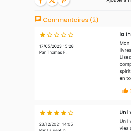
facebook
twitter
pinterest
chat
Commentaires (2)
la t





Mon p
17/05/2023 15:28
livre
Par Thomas F.
Lisez
compl
spiri
en t
thumb_up
Un l





Un li
23/12/2021 14:05
vies 
Par Laurent D.