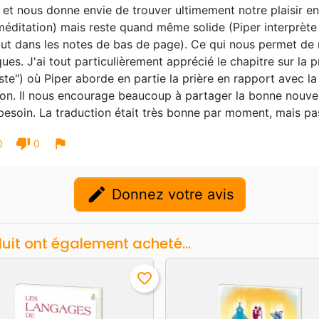
 et nous donne envie de trouver ultimement notre plaisir en l
éditation) mais reste quand même solide (Piper interprète 
out dans les notes de bas de page). Ce qui nous permet d
ques. J'ai tout particulièrement apprécié le chapitre sur la p
ste") où Piper aborde en partie la prière en rapport avec la
ion. Il nous encourage beaucoup à partager la bonne nouve
besoin. La traduction était très bonne par moment, mais pas
thumb_down
flag
0
0
edit
Donnez votre avis
duit ont également acheté...
favorite_border