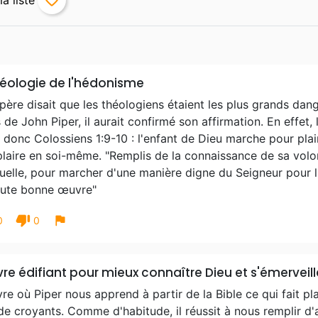
favorite_border
héologie de l'hédonisme
ère disait que les théologiens étaient les plus grands dangers
s de John Piper, il aurait confirmé son affirmation. En effet
 donc Colossiens 1:9-10 : l'enfant de Dieu marche pour plai
aire en soi-même. "Remplis de la connaissance de sa volon
tuelle, pour marcher d'une manière digne du Seigneur pour lu
oute bonne œuvre"
thumb_down
flag
0
0
ivre édifiant pour mieux connaître Dieu et s'émerveil
vre où Piper nous apprend à partir de la Bible ce qui fait pl
de croyants. Comme d'habitude, il réussit à nous remplir d'