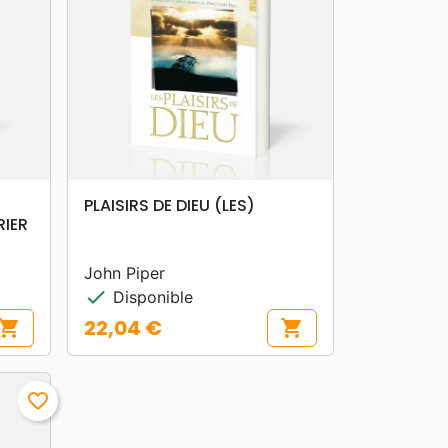
search
APERÇU RAPIDE
PLAISIRS DE DIEU (LES)
RIER
John Piper
check
Disponible
22,04 €
hopping_cart
shopping_cart
Prix
favorite_border