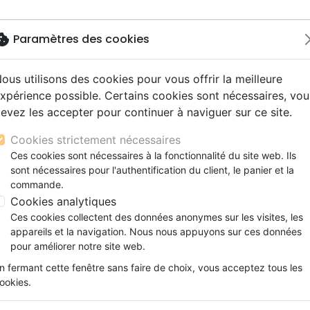
okie
Paramètres des cookies
ous utilisons des cookies pour vous offrir la meilleure
Nouveautés
Bibles
Livres
Jeunesse
M
xpérience possible. Certains cookies sont nécessaires, vou
evez les accepter pour continuer à naviguer sur ce site.
s gros caractères
e
escents
strumental
rts, spectacles
aux
Nouveaux Testaments
Audio
CD Jeunesse
CD Isräel
Films, fiction
Commerce équitable
tion
PRENDRE PLAISIR EN DIEU - REFLEXIONS D'UN H
s d'étude
hrétienne
s adultes
ospel
gnement, conférences
erie
Evangiles et extraits
Couple, famille, individu
Noël, Musique de fête
Histoires vraies, témoigna
Accessoires de Bible
Cookies strictement nécessaires
s de mariage
ions
aditionel
Bibles langues étrangères
Enfants
CD Enfants
PRENDRE PLAISIR EN DIEU - R
Ces cookies sont nécessaires à la fonctionnalité du site web. Ils
xion
sont nécessaires pour l'authentification du client, le panier et la
Formation
CHRETIEN
commande.
ns
Fêtes chrétiennes
John Piper
Cookies analytiques
Ces cookies collectent des données anonymes sur les visites, les
Référence
CLAIR8876
EAN
9782921840033
appareils et la navigation. Nous nous appuyons sur ces données
Description
Détails du produit
pour améliorer notre site web.
n fermant cette fenêtre sans faire de choix, vous acceptez tous les
PRENDRE PLAISIR EN DIEU :
ookies.
L’hédonisme chrétien, c’est à dire prendre 