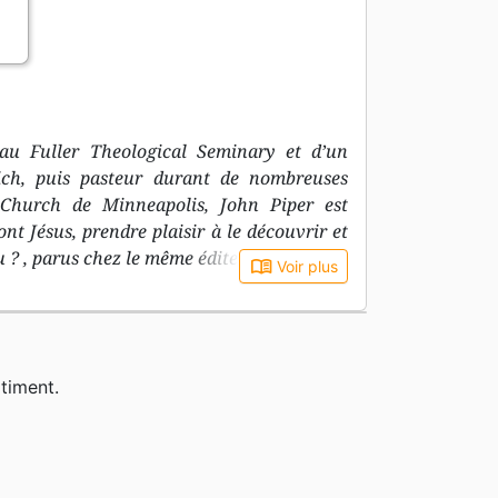
 au Fuller Theological Seminary et d’un
ich, puis pasteur durant de nombreuses
Church de Minneapolis, John Piper est
t Jésus, prendre plaisir à le découvrir et
u ? , parus chez le même éditeur.
book_open
Voir plus
timent.