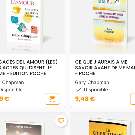
search
search
APERÇU RAPIDE
APERÇU RAPIDE
GAGES DE L'AMOUR (LES)
CE QUE J'AURAIS AIME
S ACTES QUI DISENT JE
SAVOIR AVANT DE ME MA
ME - EDITION POCHE
- POCHE
y Chapman
Gary Chapman
check
isponible
Disponible
9 €
9,48 €
shopping_cart
s
Prix
favorite_border