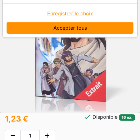
Enregistrer le choix
Accepter tous
check
Disponible
1,23 €
16 ex.
remove
add