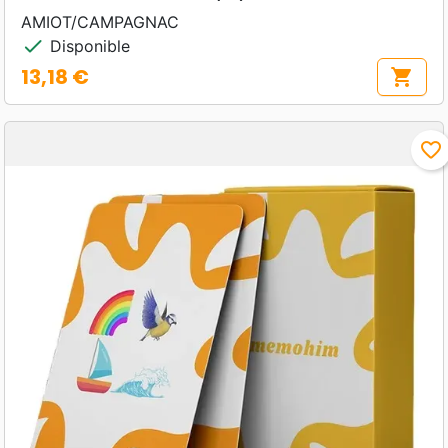
AMIOT/CAMPAGNAC
check
Disponible
13,18 €
shopping_cart
Prix
favorite_border