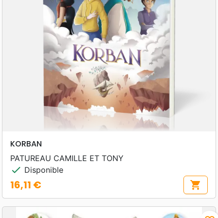
KORBAN
PATUREAU CAMILLE ET TONY
check
Disponible
16,11 €
shopping_cart
Prix