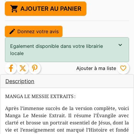
shopping_cart
AJOUTER AU PANIER
edit
Donnez votre avis
Egalement disponible dans votre librairie
locale
facebook
twitter
pinterest
favorite_border
Description
MANGA LE MESSIE EXTRAITS :
Après l’immense succès de la version complète, voici
Manga Le Messie Extrait. Il résume l’Évangile avec
clarté et brosse un portrait essentiel de Jésus, dont la
vie et l’enseignement ont marqué l’Histoire et fondé