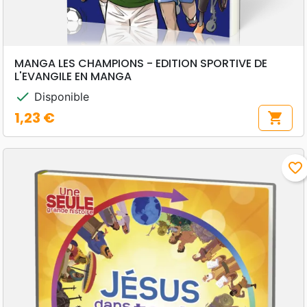
MANGA LES CHAMPIONS - EDITION SPORTIVE DE
L'EVANGILE EN MANGA
check
Disponible
1,23 €
shopping_cart
Prix
favorite_border