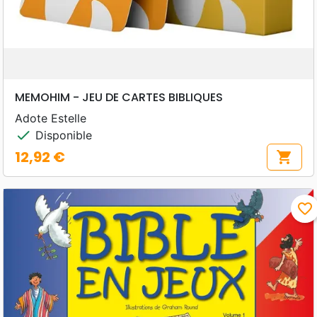
MEMOHIM - JEU DE CARTES BIBLIQUES
Adote Estelle
check
Disponible
12,92 €
shopping_cart
Prix
favorite_border