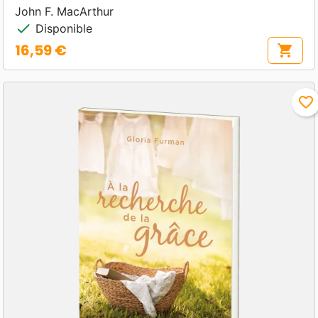
John F. MacArthur
check
Disponible
16,59 €
shopping_cart
Prix
favorite_border