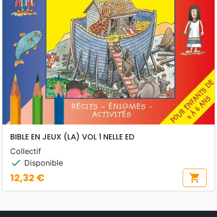
BIBLE EN JEUX (LA) VOL 1 NELLE ED
Collectif
check
Disponible
12,32 €
shopping_cart
Prix