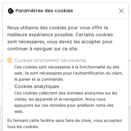
menu
shopping_cart
account_circle
cookie
Paramètres des cookies
Nous utilisons des cookies pour vous offrir la
meilleure expérience possible. Certains cookies
sont nécessaires, vous devez les accepter pour
continuer à naviguer sur ce site.
search
Reche
Cookies strictement nécessaires
Ces cookies sont nécessaires à la fonctionnalité du site
Accueil
Jeunesse
MANGA LE MESSIE EXTRAITS
web. Ils sont nécessaires pour l'authentification du client,
le panier et la commande.
MANGA LE MESSIE EXTRAITS
Cookies analytiques
Kozumi Shinozawa
Ces cookies collectent des données anonymes sur les
visites, les appareils et la navigation. Nous nous
BLF
Référence
BLF1582
EAN
9782910246600
Editeur
appuyons sur ces données pour améliorer notre site
web.
En fermant cette fenêtre sans faire de choix, vous acceptez
tous les cookies.