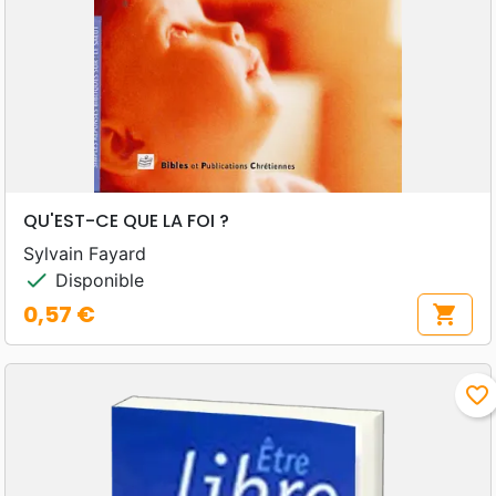
QU'EST-CE QUE LA FOI ?
Sylvain Fayard
check
Disponible
0,57 €
shopping_cart
Prix
favorite_border