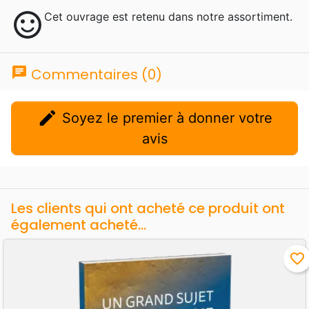
sentiment_satisfied
Cet ouvrage est retenu dans notre assortiment.
chat
Commentaires (0)
edit
Soyez le premier à donner votre
avis
Les clients qui ont acheté ce produit ont
également acheté...
favorite_border