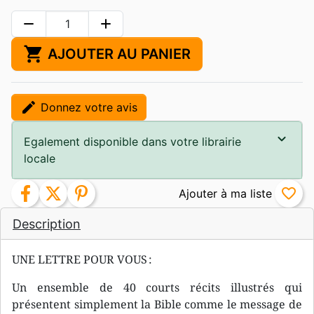
remove
add
shopping_cart
AJOUTER AU PANIER
edit
Donnez votre avis
Egalement disponible dans votre librairie
locale
facebook
twitter
pinterest
favorite_border
Description
UNE LETTRE POUR VOUS :
Un ensemble de 40 courts récits illustrés qui
présentent simplement la Bible comme le message de