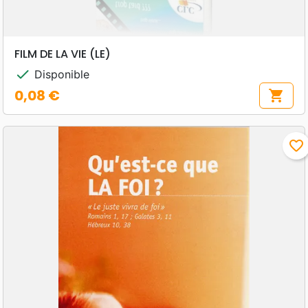
FILM DE LA VIE (LE)
check
Disponible
0,08 €
shopping_cart
Prix
favorite_border