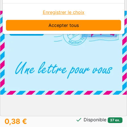
Enregistrer le choix
Accepter tous
check
Disponible
0,38 €
37 ex.