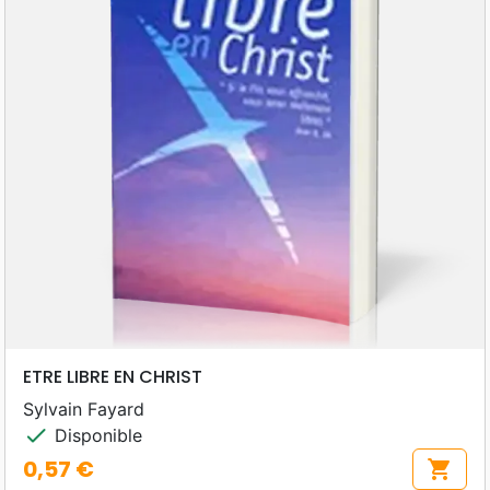
ETRE LIBRE EN CHRIST
Sylvain Fayard
check
Disponible
0,57 €
shopping_cart
Prix