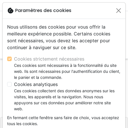
menu
shopping_cart
account_circle
cookie
Paramètres des cookies
Nous utilisons des cookies pour vous offrir la
meilleure expérience possible. Certains cookies
sont nécessaires, vous devez les accepter pour
continuer à naviguer sur ce site.
search
Reche
Cookies strictement nécessaires
Ces cookies sont nécessaires à la fonctionnalité du site
Accueil
Livres
Découverte de la foi
web. Ils sont nécessaires pour l'authentification du client,
UNE LETTRE POUR VOUS
le panier et la commande.
Cookies analytiques
UNE LETTRE POUR VOUS
Ces cookies collectent des données anonymes sur les
ROUV J.
visites, les appareils et la navigation. Nous nous
appuyons sur ces données pour améliorer notre site
Référence
EBLC2057
EAN
9782900319574
web.
EBLC
Editeur
En fermant cette fenêtre sans faire de choix, vous acceptez
tous les cookies.