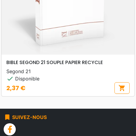
BIBLE SEGOND 21 SOUPLE PAPIER RECYCLE
Segond 21
check
Disponible
2,37 €
shopping_cart
Prix
bookmark
SUIVEZ-NOUS
facebook