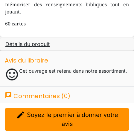
mémoriser des renseignements bibliques tout en
jouant.
60 cartes
Détails du produit
Avis du libraire
sentiment_satisfied
Cet ouvrage est retenu dans notre assortiment.
chat
Commentaires (0)
edit
Soyez le premier à donner votre
avis