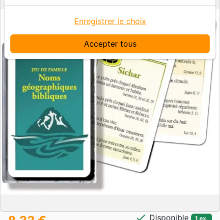
Enregistrer le choix
Accepter tous
check
Disponible
1 ex.