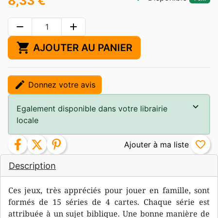
8,33 €
remove
add
shopping_cart
AJOUTER AU PANIER
edit
Donnez votre avis
Egalement disponible dans votre librairie
locale
facebook
twitter
pinterest
favorite_border
Description
Ces jeux, très appréciés pour jouer en famille, sont
formés de 15 séries de 4 cartes. Chaque série est
attribuée à un sujet biblique. Une bonne manière de