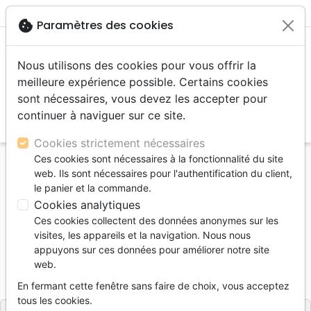
menu
shopping_cart
account_circle
cookie
Paramètres des cookies
Nous utilisons des cookies pour vous offrir la
meilleure expérience possible. Certains cookies
sont nécessaires, vous devez les accepter pour
continuer à naviguer sur ce site.
search
Reche
Cookies strictement nécessaires
Ces cookies sont nécessaires à la fonctionnalité du site
Accueil
Divers
Cadeaux
Jeux
web. Ils sont nécessaires pour l'authentification du client,
JEU DE FAMILLE NOMS GEOGRAPHIQUES
le panier et la commande.
BIBLIQUES
Cookies analytiques
Ces cookies collectent des données anonymes sur les
JEU DE FAMILLE NOMS
visites, les appareils et la navigation. Nous nous
GEOGRAPHIQUES BIBLIQUES
appuyons sur ces données pour améliorer notre site
web.
Référence
EBLC8190
EAN
9782884581905
EBLC
Editeur
En fermant cette fenêtre sans faire de choix, vous acceptez
tous les cookies.