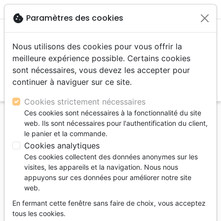
menu
shopping_cart
account_circle
cookie
Paramètres des cookies
Nous utilisons des cookies pour vous offrir la
meilleure expérience possible. Certains cookies
sont nécessaires, vous devez les accepter pour
continuer à naviguer sur ce site.
search
Reche
Cookies strictement nécessaires
Ces cookies sont nécessaires à la fonctionnalité du site
Accueil
Vidéos
Films, fiction
web. Ils sont nécessaires pour l'authentification du client,
LUTHER DVD - LA VISION D'UN HOMME A
le panier et la commande.
CHANGE LE MONDE
Cookies analytiques
Ces cookies collectent des données anonymes sur les
LUTHER DVD - LA VISION D'UN HOMME
visites, les appareils et la navigation. Nous nous
A CHANGE LE MONDE
appuyons sur ces données pour améliorer notre site
web.
FIENNES JOSEPH
En fermant cette fenêtre sans faire de choix, vous acceptez
Référence
ART7088
EAN
9782876570887
tous les cookies.
ARTEDIS
Editeur