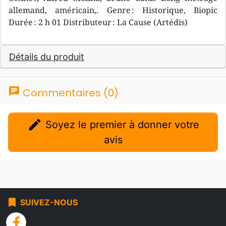
allemand, américain,. Genre : Historique, Biopic
Durée : 2 h 01 Distributeur : La Cause (Artédis)
Détails du produit
chat
Commentaires (0)
edit
Soyez le premier à donner votre
avis
bookmark
SUIVEZ-NOUS
facebook