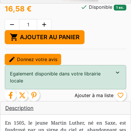
check
Disponible
16,58 €
1 ex.
remove
add
shopping_cart
AJOUTER AU PANIER
edit
Donnez votre avis
Egalement disponible dans votre librairie
locale
facebook
twitter
pinterest
favorite_border
Description
En 1505, le jeune Martin Luther, né en Saxe, est
foudroyé par un signe du ciel et, abandonnant ses