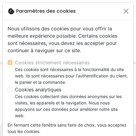
menu
shopping_cart
account_circle
cookie
Paramètres des cookies
Nous utilisons des cookies pour vous offrir la
meilleure expérience possible. Certains cookies
sont nécessaires, vous devez les accepter pour
continuer à naviguer sur ce site.
search
Reche
Cookies strictement nécessaires
Ces cookies sont nécessaires à la fonctionnalité du site
Accueil
Livres
Doctrine
Prière
web. Ils sont nécessaires pour l'authentification du client,
PRIERE RENOUVELEE (LA)
le panier et la commande.
Cookies analytiques
PRIERE RENOUVELEE (LA)
Ces cookies collectent des données anonymes sur les
Donald A. Carson
visites, les appareils et la navigation. Nous nous
appuyons sur ces données pour améliorer notre site
Référence
EXL1686
EAN
9782755000023
web.
Excelsis
Editeur
En fermant cette fenêtre sans faire de choix, vous acceptez
tous les cookies.