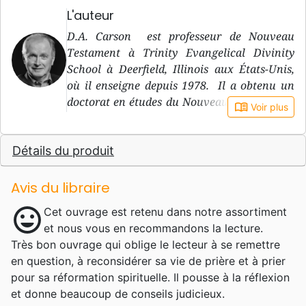
L'auteur
D.A. Carson est professeur de Nouveau
Testament à Trinity Evangelical Divinity
School à Deerfield, Illinois aux États-Unis,
où il enseigne depuis 1978. Il a obtenu un
doctorat en études du Nouveau Testament à
book_open
Voir plus
l’Université de Cambridge. Conférencier très
actif, il a également écrit ou supervisé la
Détails du produit
rédaction de plus de 45 ouvrages. Avec
Timothy Keller, il a fondé le mouvement de
la Gospel Coalition (cf. Évangile 21). Père
Avis du libraire
de 2 enfants, il vit au nord de Chicago avec
mood
Cet ouvrage est retenu dans notre assortiment
son épouse Joy.
et nous vous en recommandons la lecture.
Très bon ouvrage qui oblige le lecteur à se remettre
en question, à reconsidérer sa vie de prière et à prier
pour sa réformation spirituelle. Il pousse à la réflexion
et donne beaucoup de conseils judicieux.