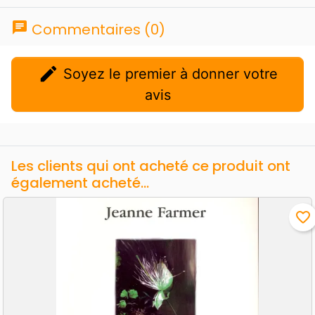
chat
Commentaires (0)
edit
Soyez le premier à donner votre
avis
Les clients qui ont acheté ce produit ont
également acheté...
favorite_border