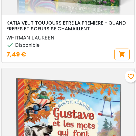
KATIA VEUT TOUJOURS ETRE LA PREMIERE - QUAND
FRERES ET SOEURS SE CHAMAILLENT
WHITMAN LAUREEN
check
Disponible
7,49 €
shopping_cart
Prix
favorite_border