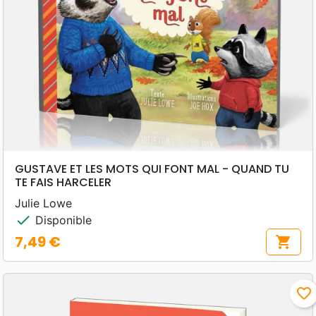
GUSTAVE ET LES MOTS QUI FONT MAL - QUAND TU
TE FAIS HARCELER
Julie Lowe
check
Disponible
7,49 €
shopping_cart
Prix
favorite_border