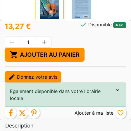
check
Disponible
13,27 €
4 ex.
remove
add
shopping_cart
AJOUTER AU PANIER
edit
Donnez votre avis
Egalement disponible dans votre librairie
locale
facebook
twitter
pinterest
favorite_border
Description