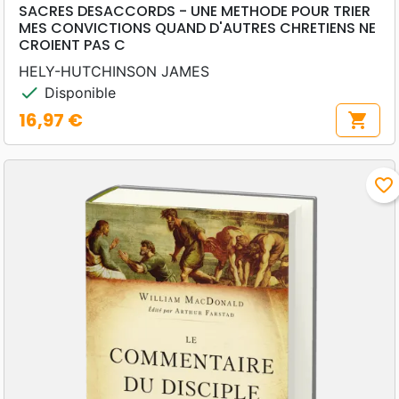
SACRES DESACCORDS - UNE METHODE POUR TRIER
MES CONVICTIONS QUAND D'AUTRES CHRETIENS NE
CROIENT PAS C
HELY-HUTCHINSON JAMES
check
Disponible
16,97 €
shopping_cart
Prix
favorite_border