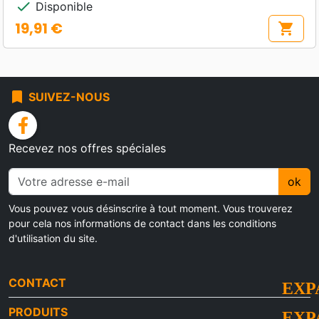
check
Disponible
19,91 €
shopping_cart
Prix
bookmark
SUIVEZ-NOUS
facebook
Recevez nos offres spéciales
ok
Vous pouvez vous désinscrire à tout moment. Vous trouverez
pour cela nos informations de contact dans les conditions
d'utilisation du site.
CONTACT
PRODUITS