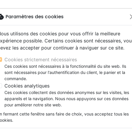
okie
Paramètres des cookies
ous utilisons des cookies pour vous offrir la meilleure
Nouveautés
Bibles
Livres
Jeunesse
M
xpérience possible. Certains cookies sont nécessaires, vou
evez les accepter pour continuer à naviguer sur ce site.
s gros caractères
e
escents
strumental
rts, spectacles
aux
Nouveaux Testaments
Audio
CD Jeunesse
CD Isräel
Films, fiction
Commerce équitable
MPOSSIBLE
s d'étude
hrétienne
s adultes
ospel
gnement, conférences
erie
Evangiles et extraits
Couple, famille, individu
Noël, Musique de fête
Histoires vraies, témoigna
Accessoires de Bible
Cookies strictement nécessaires
s de mariage
ions
aditionel
Bibles langues étrangères
Enfants
CD Enfants
LUTIN RIEN N'EST IMPOSSIBLE
Ces cookies sont nécessaires à la fonctionnalité du site web. Ils
xion
sont nécessaires pour l'authentification du client, le panier et la
Formation
MULDOON RW ALLEY
commande.
ns
Fêtes chrétiennes
Cookies analytiques
Référence
SIG108801
EAN
9782746826205
Ces cookies collectent des données anonymes sur les visites, les
Description
Détails du produit
appareils et la navigation. Nous nous appuyons sur ces données
pour améliorer notre site web.
Surmonte ton handicap ! Un guide à l’usage
n fermant cette fenêtre sans faire de choix, vous acceptez tous les
leur handicap.Être un enfant n’est pas touj
ookies.
physiques font face à des difficultés suppl
physiques ces enfants sont confrontés à des