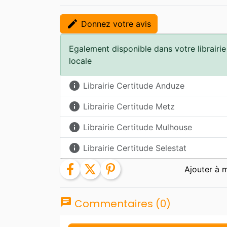
edit
Donnez votre avis
Egalement disponible dans votre librairie
locale
info
Librairie Certitude Anduze
info
Librairie Certitude Metz
info
Librairie Certitude Mulhouse
info
Librairie Certitude Selestat
facebook
twitter
pinterest
chat
Commentaires (0)