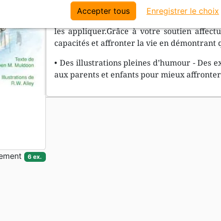
guidera en vous donnant des conseils pour d
Accepter tous
Enregistrer le choix
auxquelles il ou elle devra faire face chaq
les appliquer.Grâce à votre soutien affec
capacités et affronter la vie en démontrant q
• Des illustrations pleines d’humour - Des ex
aux parents et enfants pour mieux affronter
sement
6 ex.