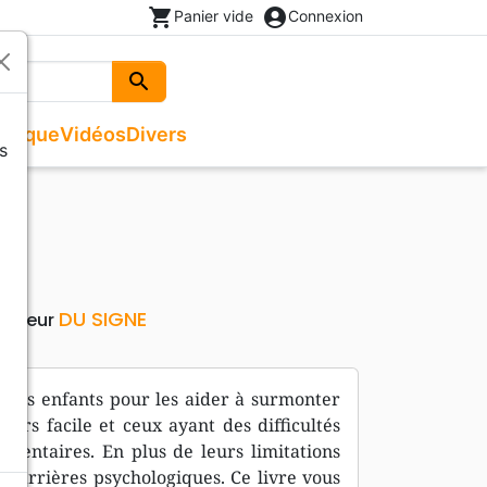
shopping_cart
account_circle
Panier vide
Connexion
search
Rechercher
usique
Vidéos
Divers
s
Beaux livres
Recueils de chants
Documentaires, reportages
Noël
ges
Recueils de chants
Enfants, Ados
Livres autres langues
Livres cadeaux
DU SIGNE
Editeur
 des enfants pour les aider à surmonter
ours facile et ceux ayant des difficultés
émentaires. En plus de leurs limitations
 barrières psychologiques. Ce livre vous