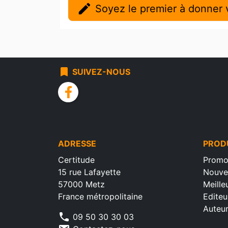
edit
Soyez le premier à donner v
bookmark
SUIVEZ-NOUS
facebook
ADRESSE
PROD
Certitude
Promo
15 rue Lafayette
Nouve
57000 Metz
Meille
France métropolitaine
Editeu
Auteu
phone
09 50 30 30 03