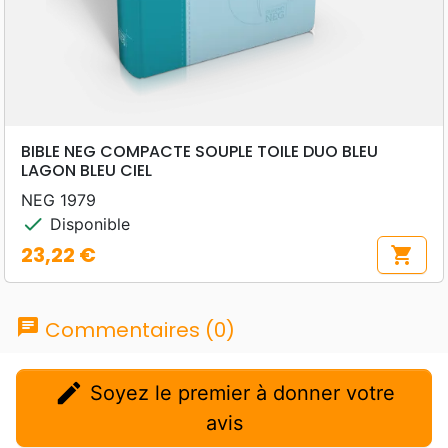
BIBLE NEG COMPACTE SOUPLE TOILE DUO BLEU
LAGON BLEU CIEL
NEG 1979
check
Disponible
23,22 €
shopping_cart
Prix
chat
Commentaires (0)
edit
Soyez le premier à donner votre
avis