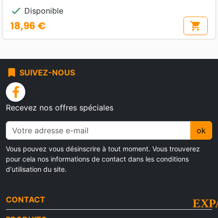
check
Disponible
18,96 €
shopping_cart
Prix
bookmark
SUIVEZ-NOUS
facebook
Recevez nos offres spéciales
ok
Vous pouvez vous désinscrire à tout moment. Vous trouverez
pour cela nos informations de contact dans les conditions
d'utilisation du site.
CONTACT