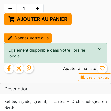
remove
add
shopping_cart
AJOUTER AU PANIER
edit
Donnez votre avis
Egalement disponible dans votre librairie
locale
facebook
twitter
pinterest
favorite_border
auto_stories
Lire un extrait
Description
Reliée, rigide, grenat, 6 cartes + 2 chronologies en
N& ;B