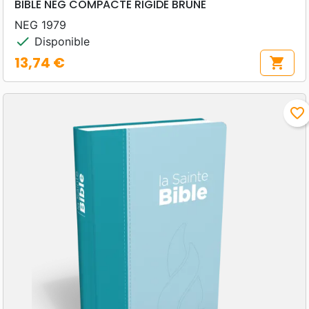
BIBLE NEG COMPACTE RIGIDE BRUNE
NEG 1979
check
Disponible
13,74 €
shopping_cart
Prix
favorite_border