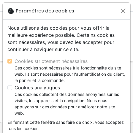
menu
shopping_cart
account_circle
cookie
Paramètres des cookies
Nous utilisons des cookies pour vous offrir la
meilleure expérience possible. Certains cookies
sont nécessaires, vous devez les accepter pour
continuer à naviguer sur ce site.
search
Reche
Cookies strictement nécessaires
Ces cookies sont nécessaires à la fonctionnalité du site
Accueil
Bibles
Bibles standards
web. Ils sont nécessaires pour l'authentification du client,
BIBLE NEG COMPACTE RIGIDE GRENAT
le panier et la commande.
Cookies analytiques
BIBLE NEG COMPACTE RIGIDE GRENAT
Ces cookies collectent des données anonymes sur les
NEG 1979
visites, les appareils et la navigation. Nous nous
appuyons sur ces données pour améliorer notre site
Référence
NEG11236
EAN
9782608112361
web.
Société Biblique de Genève
Editeur
En fermant cette fenêtre sans faire de choix, vous acceptez
tous les cookies.