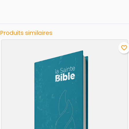
Produits similaires
favorite_border