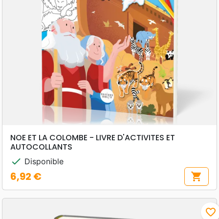
NOE ET LA COLOMBE - LIVRE D'ACTIVITES ET
AUTOCOLLANTS
check
Disponible
6,92 €
shopping_cart
Prix
favorite_border