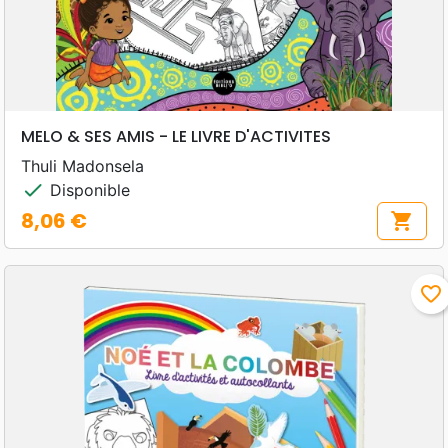
MELO & SES AMIS - LE LIVRE D'ACTIVITES
Thuli Madonsela
check
Disponible
8,06 €
shopping_cart
Prix
favorite_border