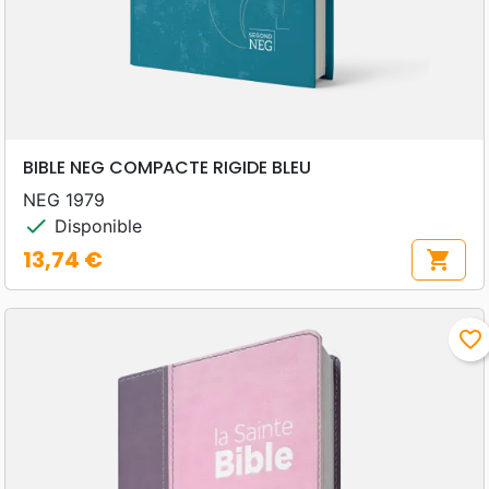
BIBLE NEG COMPACTE RIGIDE BLEU
NEG 1979
check
Disponible
13,74 €
shopping_cart
Prix
favorite_border