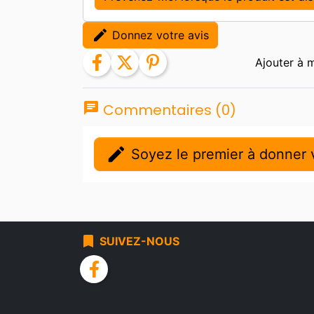
edit
Donnez votre avis
facebook
twitter
pinterest
chat
Commentaires (0)
edit
Soyez le premier à donner v
bookmark
SUIVEZ-NOUS
facebook