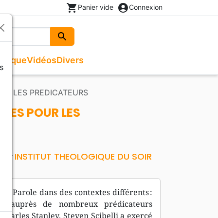
shopping_cart
account_circle
Panier vide
Connexion
search
Rechercher
usique
Vidéos
Divers
s
Beaux livres
Recueils de chants
Documentaires, reportages
Noël
OUR LES PREDICATEURS
ges
Recueils de chants
Enfants, Ados
Livres autres langues
XTES POUR LES
Livres cadeaux
INSTITUT THEOLOGIQUE DU SOIR
teur
la Parole dans des contextes différents :
que auprès de nombreux prédicateurs
harles Stanley, Steven Scibelli a exercé