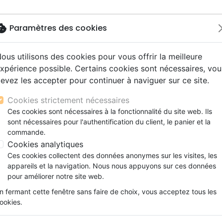
okie
Paramètres des cookies
ous utilisons des cookies pour vous offrir la meilleure
Nouveautés
Bibles
Livres
Jeunesse
M
xpérience possible. Certains cookies sont nécessaires, vou
evez les accepter pour continuer à naviguer sur ce site.
s gros caractères
e
escents
strumental
rts, spectacles
aux
Nouveaux Testaments
Audio
CD Jeunesse
CD Isräel
Films, fiction
Commerce équitable
es et prédicati
PRECHER - 3 AUTEURS ET 5 TEXTES P
s d'étude
hrétienne
s adultes
ospel
gnement, conférences
erie
Evangiles et extraits
Couple, famille, individu
Noël, Musique de fête
Histoires vraies, témoigna
Accessoires de Bible
Cookies strictement nécessaires
s de mariage
ions
aditionel
Bibles langues étrangères
Enfants
CD Enfants
PRECHER - 3 AUTEURS ET 5 TE
Ces cookies sont nécessaires à la fonctionnalité du site web. Ils
xion
sont nécessaires pour l'authentification du client, le panier et la
Formation
PREDICATEURS
commande.
ns
Fêtes chrétiennes
Collectif
Cookies analytiques
Ces cookies collectent des données anonymes sur les visites, les
Référence
ITS7920
EAN
9782912879202
Edi
appareils et la navigation. Nous nous appuyons sur ces données
Description
Détails du produit
pour améliorer notre site web.
n fermant cette fenêtre sans faire de choix, vous acceptez tous les
Les trois auteurs de cet ouvrage ont prêché 
ookies.
Stephen Olford a enseigné l’homiléti
mondialement connus dont Billy Graham et C