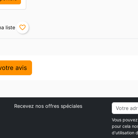
favorite_border
otre avis
Recevez nos offres spéciales
Vous pouvez 
pour cela no
d'utilisation d