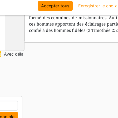
un ministère fructueux d’implantation d’égli
Accepter tous
Enregistrer le choix
prêché littéralement des milliers de mes
formé des centaines de missionnaires. Au tr
ces hommes apportent des éclairages particu
confié à des hommes fidèles (2 Timothée 2:2
ss_top
Avec délai
sponible