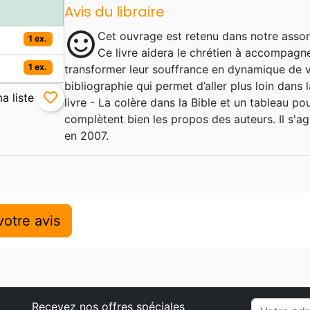
Avis du libraire
sentiment_satisfied
Cet ouvrage est retenu dans notre assor
1 ex.
Ce livre aidera le chrétien à accompagn
1 ex.
transformer leur souffrance en dynamique de v
bibliographie qui permet d’aller plus loin dans 
favorite_border
livre - La colère dans la Bible et un tableau p
complètent bien les propos des auteurs. Il s'ag
en 2007.
otre avis
Recevez nos offres spéciales