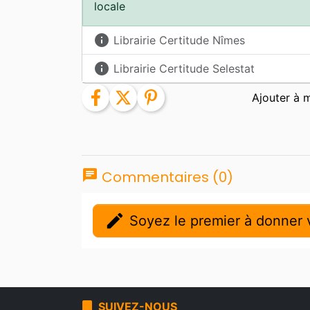
locale
info
Librairie Certitude Nîmes
info
Librairie Certitude Selestat
facebook
twitter
pinterest
chat
Commentaires (0)
edit
Soyez le premier à donner v
bookmark
SUIVEZ-NOUS