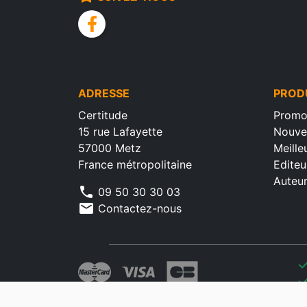
facebook
ADRESSE
PROD
Certitude
Promo
15 rue Lafayette
Nouve
57000 Metz
Meille
France métropolitaine
Editeu
Auteu
phone
09 50 30 30 03
mail
Contactez-nous
che
che
che