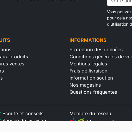
Vous pouvez 
pour cela no
d'utilisation d
UITS
INFORMATIONS
tions
Protection des données
aux produits
Conditions générales de ve
ures ventes
Mentions légales
rs
Frais de livraison
rs
Information soutien
Nos magasins
Questions fréquentes
ck
Ecoute et conseils
Membre du réseau
ck
Service de livraison
ck
Paiement sécurisé