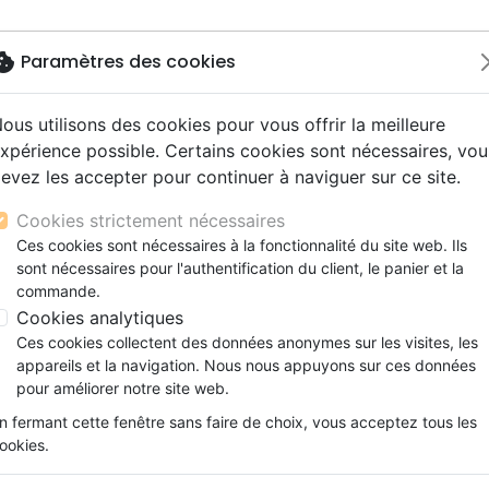
okie
Paramètres des cookies
ous utilisons des cookies pour vous offrir la meilleure
Nouveautés
Bibles
Livres
Jeunesse
M
xpérience possible. Certains cookies sont nécessaires, vou
evez les accepter pour continuer à naviguer sur ce site.
s gros caractères
e
escents
strumental
rts, spectacles
aux
Nouveaux Testaments
Audio
CD Jeunesse
CD Isräel
Films, fiction
Commerce équitable
DIVORCE - DEPASSER LA BLESSURE CONSTRUIRE L'AVE
s d'étude
hrétienne
s adultes
ospel
gnement, conférences
erie
Evangiles et extraits
Couple, famille, individu
Noël, Musique de fête
Histoires vraies, témoigna
Accessoires de Bible
Cookies strictement nécessaires
s de mariage
ions
aditionel
Bibles langues étrangères
Enfants
CD Enfants
DIVORCE - DEPASSER LA BLES
Ces cookies sont nécessaires à la fonctionnalité du site web. Ils
xion
sont nécessaires pour l'authentification du client, le panier et la
Formation
(LE) - NOUVELLE EDITION
commande.
ns
Fêtes chrétiennes
BOUCAUD ROSITE & POUJOL JACQUE
Cookies analytiques
Ces cookies collectent des données anonymes sur les visites, les
Référence
EMP4161
EAN
9782356141613
Edit
appareils et la navigation. Nous nous appuyons sur ces données
Description
Détails du produit
pour améliorer notre site web.
n fermant cette fenêtre sans faire de choix, vous acceptez tous les
LE DIVORCE - DEPASSER LA BLESSURE
ookies.
EDITION :