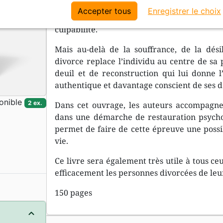
Le divorce déstabilise profondément l’ind
Accepter tous
Enregistrer le choix
angoisses les plus profondes : angoisse de
culpabilité.
Mais au-delà de la souffrance, de la désil
divorce replace l’individu au centre de sa 
deuil et de reconstruction qui lui donne l’
authentique et davantage conscient de ses dés
onible
2 ex.
Dans cet ouvrage, les auteurs accompagne
dans une démarche de restauration psycholo
permet de faire de cette épreuve une possi
vie.
Ce livre sera également très utile à tous c
efficacement les personnes divorcées de leu
150 pages