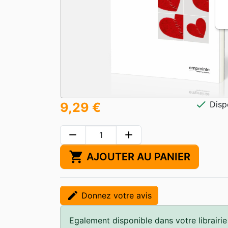
check
Disp
9,29 €
remove
add
shopping_cart
AJOUTER AU PANIER
edit
Donnez votre avis
Egalement disponible dans votre librairie