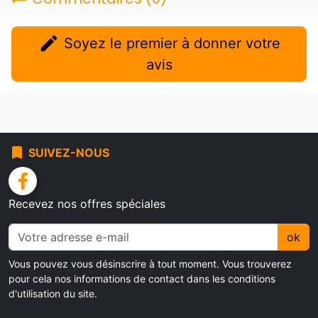
edit
Soyez le premier à donner votre
avis
bookmark
SUIVEZ-NOUS
facebook
Recevez nos offres spéciales
ok
Vous pouvez vous désinscrire à tout moment. Vous trouverez
pour cela nos informations de contact dans les conditions
d'utilisation du site.