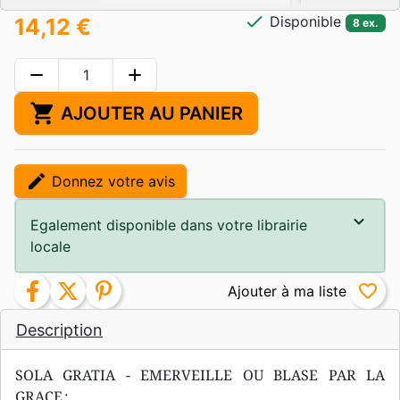
check
Disponible
14,12 €
8 ex.
remove
add
shopping_cart
AJOUTER AU PANIER
edit
Donnez votre avis
Egalement disponible dans votre librairie
locale
facebook
twitter
pinterest
favorite_border
Description
SOLA GRATIA - EMERVEILLE OU BLASE PAR LA
GRACE :