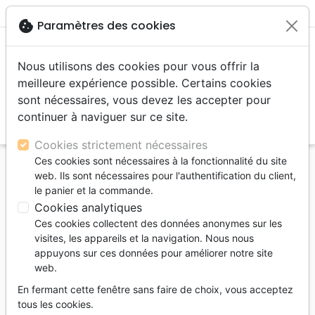
menu
shopping_cart
account_circle
cookie
Paramètres des cookies
Nous utilisons des cookies pour vous offrir la
meilleure expérience possible. Certains cookies
sont nécessaires, vous devez les accepter pour
continuer à naviguer sur ce site.
search
Reche
Cookies strictement nécessaires
Ces cookies sont nécessaires à la fonctionnalité du site
Accueil
Livres
Vie chrétienne
Edification
web. Ils sont nécessaires pour l'authentification du client,
SOLA GRATIA - EMERVEILLE OU BLASE PAR LA
le panier et la commande.
GRACE
Cookies analytiques
Ces cookies collectent des données anonymes sur les
SOLA GRATIA - EMERVEILLE OU BLASE
visites, les appareils et la navigation. Nous nous
PAR LA GRACE
appuyons sur ces données pour améliorer notre site
web.
Sinclair B. Ferguson
En fermant cette fenêtre sans faire de choix, vous acceptez
Référence
EUR6299
EAN
9782914562997
tous les cookies.
Europresse
Editeur