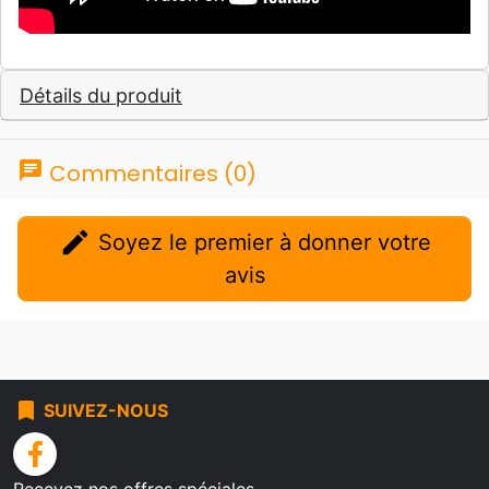
Détails du produit
chat
Commentaires (0)
edit
Soyez le premier à donner votre
avis
bookmark
SUIVEZ-NOUS
facebook
Recevez nos offres spéciales