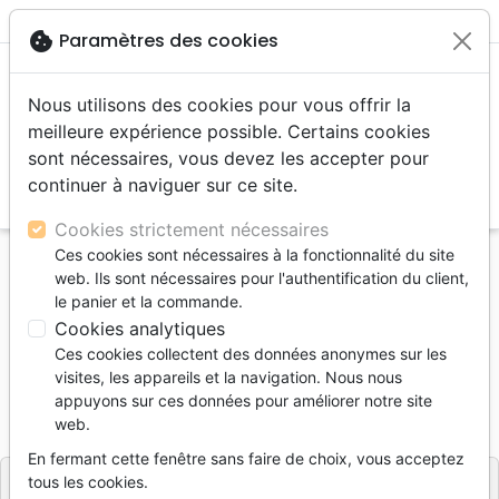
menu
shopping_cart
account_circle
cookie
Paramètres des cookies
Nous utilisons des cookies pour vous offrir la
meilleure expérience possible. Certains cookies
sont nécessaires, vous devez les accepter pour
continuer à naviguer sur ce site.
search
Reche
Cookies strictement nécessaires
Ces cookies sont nécessaires à la fonctionnalité du site
Accueil
Livres
Biographies, témoignage
web. Ils sont nécessaires pour l'authentification du client,
DE LA TERREUR A LA GRACE
le panier et la commande.
Cookies analytiques
DE LA TERREUR A LA GRACE
Ces cookies collectent des données anonymes sur les
Dan Smyne
visites, les appareils et la navigation. Nous nous
appuyons sur ces données pour améliorer notre site
Référence
PHIL1254
EAN
9782911112546
web.
PHILADELPHIE
Editeur
En fermant cette fenêtre sans faire de choix, vous acceptez
tous les cookies.