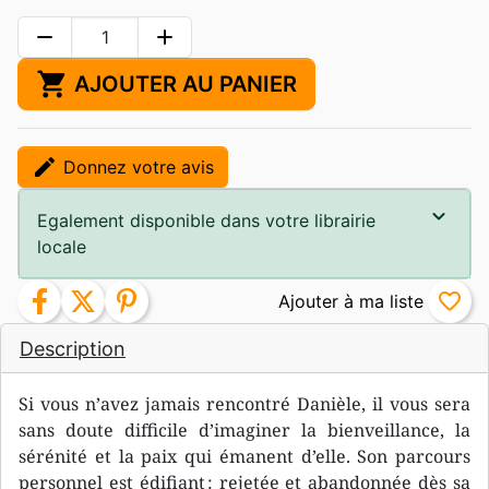
remove
add
shopping_cart
AJOUTER AU PANIER
edit
Donnez votre avis
Egalement disponible dans votre librairie
locale
facebook
twitter
pinterest
favorite_border
Description
Si vous n’avez jamais rencontré Danièle, il vous sera
sans doute difficile d’imaginer la bienveillance, la
sérénité et la paix qui émanent d’elle. Son parcours
personnel est édifiant : rejetée et abandonnée dès sa