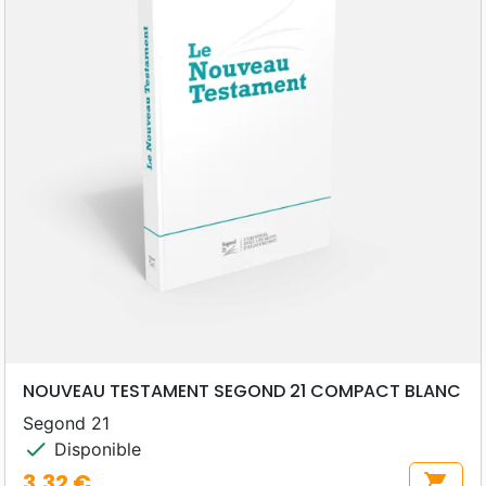
NOUVEAU TESTAMENT SEGOND 21 COMPACT BLANC
Segond 21
check
Disponible
3,32 €
shopping_cart