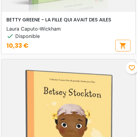
BETTY GREENE - LA FILLE QUI AVAIT DES AILES
Laura Caputo-Wickham
check
Disponible
10,33 €
shopping_cart
Prix
favorite_border