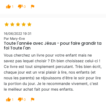
thumb_up
thumb_down
flag
1
0





16/06/2022 19:31
Par Mary-Eve
Toute l'année avec Jésus - pour faire grandir ta
foi Toute l'an
Vous cherchez un livre pour votre enfant mais ne
savez pas lequel choisir ? Eh bien choisissez celui-ci !
Ce livre est tout simplement percutant. Très bien écrit,
chaque jour est un vrai plaisir à lire, nos enfants (et
nous les parents) se réjouissons d'être le soir pour lire
la portion du jour. Je le recommande vivement, c'est
le meilleur achat fait pour mes enfants.
thumb_up
thumb_down
flag
1
0