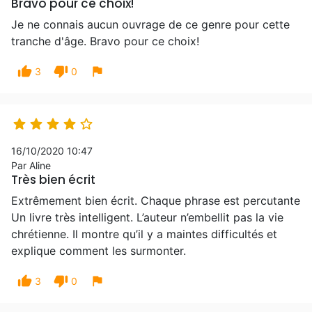
Bravo pour ce choix!
Je ne connais aucun ouvrage de ce genre pour cette
tranche d'âge. Bravo pour ce choix!
thumb_up
thumb_down
flag
3
0





16/10/2020 10:47
Par Aline
Très bien écrit
Extrêmement bien écrit. Chaque phrase est percutante
Un livre très intelligent. L’auteur n’embellit pas la vie
chrétienne. Il montre qu’il y a maintes difficultés et
explique comment les surmonter.
thumb_up
thumb_down
flag
3
0