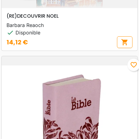
(RE)DECOUVRIR NOEL
Barbara Reaoch
check
Disponible
14,12 €
shopping_cart
Prix
favorite_border