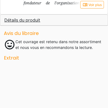
fondateur de l’organisation In Touch
book_open
Voir plus
Ministries qui diffuse des messages par le
biais de la radio, de la télévision et
Détails du produit
d’Internet.
Avis du libraire
mood
Cet ouvrage est retenu dans notre assortiment
et nous vous en recommandons la lecture.
Extrait