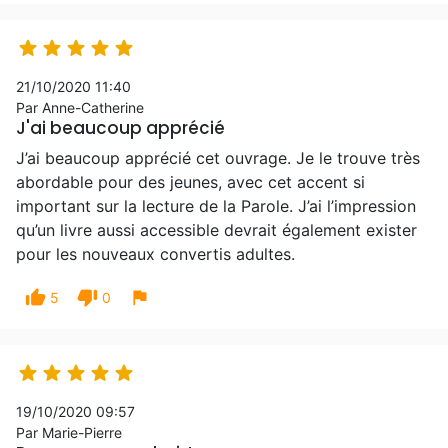





21/10/2020 11:40
Par Anne-Catherine
J'ai beaucoup apprécié
J’ai beaucoup apprécié cet ouvrage. Je le trouve très
abordable pour des jeunes, avec cet accent si
important sur la lecture de la Parole. J’ai l’impression
qu’un livre aussi accessible devrait également exister
pour les nouveaux convertis adultes.
thumb_up
thumb_down
flag
5
0





19/10/2020 09:57
Par Marie-Pierre