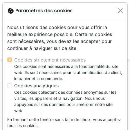
menu
shopping_cart
account_circle
cookie
Paramètres des cookies
Nous utilisons des cookies pour vous offrir la
meilleure expérience possible. Certains cookies
sont nécessaires, vous devez les accepter pour
continuer à naviguer sur ce site.
search
Reche
Cookies strictement nécessaires
Ces cookies sont nécessaires à la fonctionnalité du site
Accueil
Jeunesse
web. Ils sont nécessaires pour l'authentification du client,
TOUTE L'ANNEE AVEC JESUS - POUR FAIRE
le panier et la commande.
GRANDIR TA FOI
Cookies analytiques
Ces cookies collectent des données anonymes sur les
TOUTE L'ANNEE AVEC JESUS - POUR
visites, les appareils et la navigation. Nous nous
FAIRE GRANDIR TA FOI
appuyons sur ces données pour améliorer notre site
web.
Charles Stanley
En fermant cette fenêtre sans faire de choix, vous acceptez
Référence
MB3586
EAN
9782826035862
tous les cookies.
MAISON DE LA BIBLE
Editeur