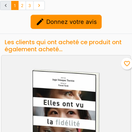
chevron_left
chevron_right
1
2
3
edit
Donnez votre avis
Les clients qui ont acheté ce produit ont
également acheté...
favorite_border