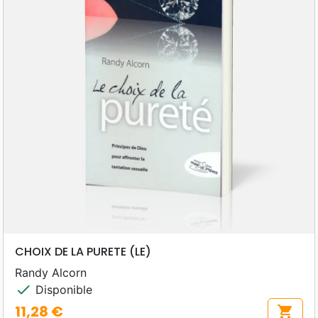
CHOIX DE LA PURETE (LE)
Randy Alcorn
check
Disponible
11,28 €
shopping_cart