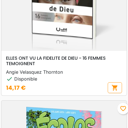
ELLES ONT VU LA FIDELITE DE DIEU - 16 FEMMES
TEMOIGNENT
Angie Velasquez Thornton
check
Disponible
14,17 €
shopping_cart
Prix
favorite_border