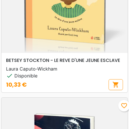
BETSEY STOCKTON - LE REVE D'UNE JEUNE ESCLAVE
Laura Caputo-Wickham
check
Disponible
10,33 €
shopping_cart
Prix
favorite_border