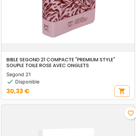
BIBLE SEGOND 21 COMPACTE "PREMIUM STYLE"
SOUPLE TOILE ROSE AVEC ONGLETS
Segond 21
check
Disponible
30,33 €
shopping_cart
Prix
favorite_border