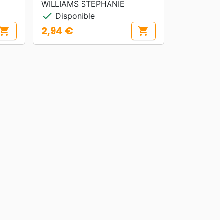
WILLIAMS STEPHANIE
check
Disponible
2,94 €
hopping_cart
shopping_cart
Prix