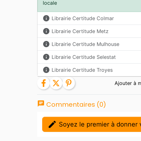
locale
info
Librairie Certitude Colmar
info
Librairie Certitude Metz
info
Librairie Certitude Mulhouse
info
Librairie Certitude Selestat
info
Librairie Certitude Troyes
facebook
twitter
pinterest
chat
Commentaires (0)
edit
Soyez le premier à donner v