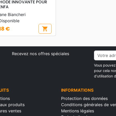
HODE INNOVANTE POUR
ENFA
ane Biancheri
isponible
18 €
shopping_cart
Recevez nos offres spéciales
Vous pouvez 
pour cela no
d'utilisation d
UITS
INFORMATIONS
tions
Protection des données
aux produits
Conditions générales de ve
ures ventes
Mentions légales