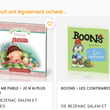
duit ont également acheté...
favorite_border
search
search
APERÇU RAPIDE
APERÇU RAPIDE
 ME PARLE - JE N'AI PLUS
BOONS - LES CONTRAIRE
R
BEZENAC SALEM ET
ES
DE BEZENAC SALEM ET