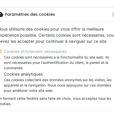
okie
Paramètres des cookies
ous utilisons des cookies pour vous offrir la meilleure
Nouveautés
Bibles
Livres
Jeunesse
M
xpérience possible. Certains cookies sont nécessaires, vou
evez les accepter pour continuer à naviguer sur ce site.
s gros caractères
e
escents
strumental
rts, spectacles
aux
Nouveaux Testaments
Audio
CD Jeunesse
CD Isräel
Films, fiction
Commerce équitable
APPRENDRE A PRIER
s d'étude
hrétienne
s adultes
ospel
gnement, conférences
erie
Evangiles et extraits
Couple, famille, individu
Noël, Musique de fête
Histoires vraies, témoigna
Accessoires de Bible
Cookies strictement nécessaires
s de mariage
ions
aditionel
Bibles langues étrangères
Enfants
CD Enfants
PETIT GUIDE POUR APPRENDRE
Ces cookies sont nécessaires à la fonctionnalité du site web. Ils
xion
sont nécessaires pour l'authentification du client, le panier et la
Formation
MERCER GABRIELLE
commande.
ns
Fêtes chrétiennes
Cookies analytiques
Référence
BIBLIO0671
EAN
9782853006712
Ces cookies collectent des données anonymes sur les visites, les
Description
Détails du produit
appareils et la navigation. Nous nous appuyons sur ces données
pour améliorer notre site web.
PETIT GUIDE POUR APPRENDRE A PRIER :
n fermant cette fenêtre sans faire de choix, vous acceptez tous les
Qui a dit que prier était difficile ?. Cet 
ookies.
petits à faire leurs premiers pas dans ce d