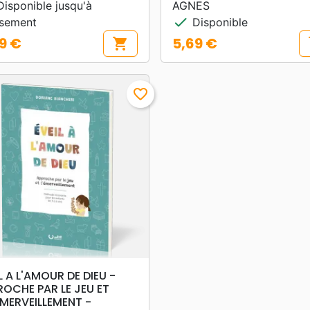
isponible jusqu'à
AGNES
check
isement
Disponible
9 €
5,69 €
shopping_cart
s
Prix
favorite_border
search
APERÇU RAPIDE
L A L'AMOUR DE DIEU -
ROCHE PAR LE JEU ET
MMERVEILLEMENT -