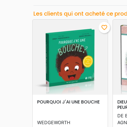
Les clients qui ont acheté ce pro
favorite_border
search
APERÇU RAPIDE
POURQUOI J'AI UNE BOUCHE
DIEU
PEU
DE 
WEDGEWORTH
AGN