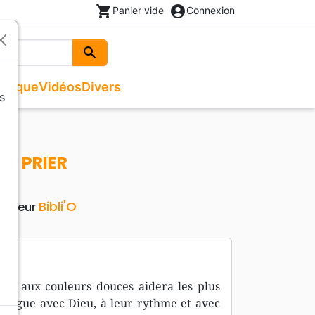
shopping_cart
account_circle
Panier vide
Connexion
search
Rechercher
usique
Vidéos
Divers
s
Beaux livres
Recueils de chants
Documentaires, reportages
Noël
ges
Recueils de chants
Enfants, Ados
Livres autres langues
 A PRIER
Livres cadeaux
Bibli'O
Editeur
album aux couleurs douces aidera les plus
ialogue avec Dieu, à leur rythme et avec