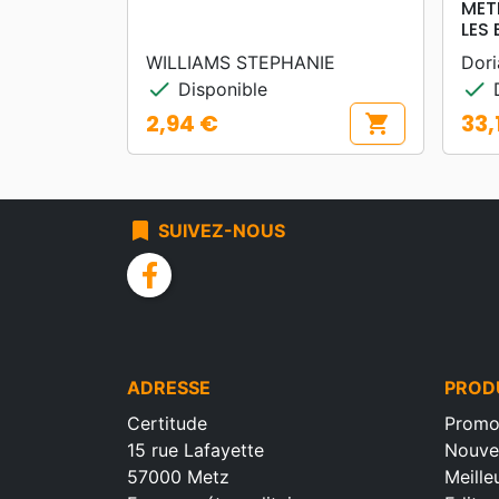
MET
LES 
WILLIAMS STEPHANIE
Dori
check
check
Disponible
D
2,94 €
33,
shopping_cart
Prix
Prix
bookmark
SUIVEZ-NOUS
facebook
ADRESSE
PROD
Certitude
Promo
15 rue Lafayette
Nouve
57000 Metz
Meille