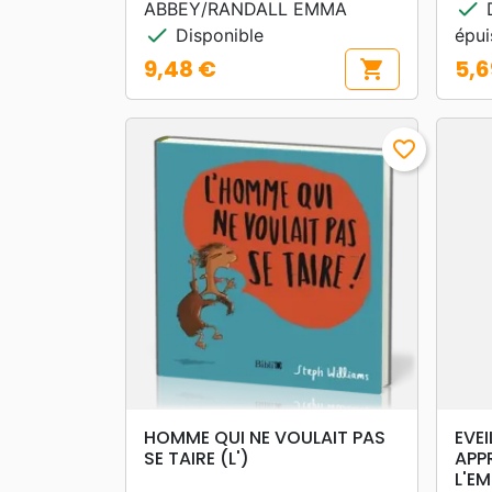
check
ABBEY/RANDALL EMMA
D
check
Disponible
épu
9,48 €
5,6
shopping_cart
Prix
Prix
favorite_border
search
APERÇU RAPIDE
HOMME QUI NE VOULAIT PAS
EVEI
SE TAIRE (L')
APP
L'E