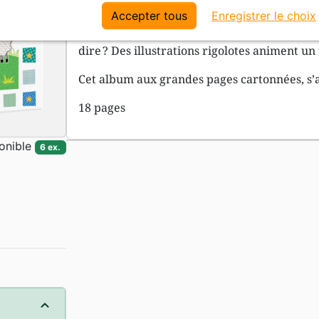
leurs propres mots.
Accepter tous
Enregistrer le choix
Un album pour encourager les plus jeunes 
dire ? Des illustrations rigolotes animent un
Cet album aux grandes pages cartonnées, s’a
18 pages
onible
6 ex.