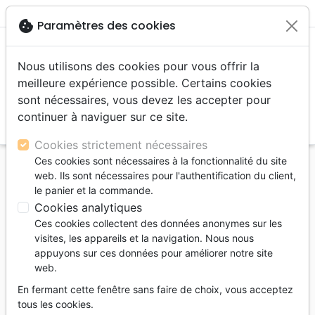
menu
shopping_cart
account_circle
cookie
Paramètres des cookies
Nous utilisons des cookies pour vous offrir la
meilleure expérience possible. Certains cookies
sont nécessaires, vous devez les accepter pour
continuer à naviguer sur ce site.
search
Reche
Cookies strictement nécessaires
Ces cookies sont nécessaires à la fonctionnalité du site
Accueil
Divers
Cadeaux
web. Ils sont nécessaires pour l'authentification du client,
CARNET A5 A SPIRALES MOTIFS GEOMETRIQUE
le panier et la commande.
BLEU
Cookies analytiques
Ces cookies collectent des données anonymes sur les
CARNET A5 A SPIRALES MOTIFS
visites, les appareils et la navigation. Nous nous
GEOMETRIQUE BLEU
appuyons sur ces données pour améliorer notre site
web.
INK'CROYABLE
En fermant cette fenêtre sans faire de choix, vous acceptez
Référence
INK-CAR410
EAN
3667487001660
tous les cookies.
Ink'croyable
Editeur