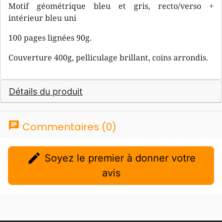
Motif géométrique bleu et gris, recto/verso +
intérieur bleu uni
100 pages lignées 90g.
Couverture 400g, pelliculage brillant, coins arrondis.
Détails du produit
chat
Commentaires (0)
edit
Soyez le premier à donner votre
avis