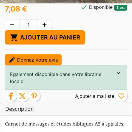
check
Disponible
7,08 €
3 ex.
remove
add
shopping_cart
AJOUTER AU PANIER
edit
Donnez votre avis
Egalement disponible dans votre librairie
locale
facebook
twitter
pinterest
favorite_border
Description
Carnet de messages et études bibliques A5 à spirales,