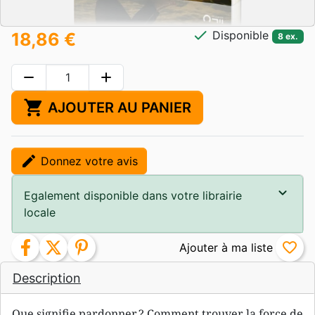
check
Disponible
18,86 €
8 ex.
remove
add
shopping_cart
AJOUTER AU PANIER
edit
Donnez votre avis
Egalement disponible dans votre librairie
locale
facebook
twitter
pinterest
favorite_border
Description
Que signifie pardonner ? Comment trouver la force de