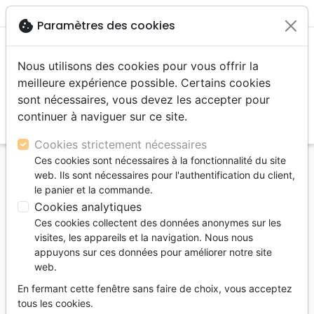
menu
shopping_cart
account_circle
cookie
Paramètres des cookies
Nous utilisons des cookies pour vous offrir la
meilleure expérience possible. Certains cookies
sont nécessaires, vous devez les accepter pour
continuer à naviguer sur ce site.
search
Reche
Cookies strictement nécessaires
Ces cookies sont nécessaires à la fonctionnalité du site
Accueil
Livres
Couple, famille, individu
Pardon
web. Ils sont nécessaires pour l'authentification du client,
PARDON (LE) - POURQUOI PARDONNER ET
le panier et la commande.
COMMENT Y PARVENIR
Cookies analytiques
Ces cookies collectent des données anonymes sur les
PARDON (LE) - POURQUOI
visites, les appareils et la navigation. Nous nous
PARDONNER ET COMMENT Y
appuyons sur ces données pour améliorer notre site
PARVENIR
web.
Timothy Keller
En fermant cette fenêtre sans faire de choix, vous acceptez
tous les cookies.
Référence
CLE3184
EAN
9782358431842