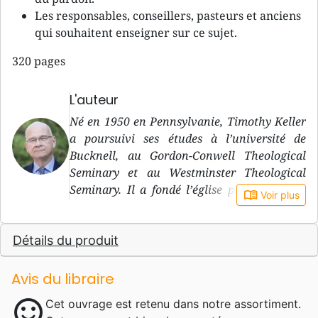
Les responsables, conseillers, pasteurs et anciens
qui souhaitent enseigner sur ce sujet.
320 pages
L'auteur
Né en 1950 en Pennsylvanie, Timothy Keller
a poursuivi ses études à l’université de
Bucknell, au Gordon-Conwell Theological
Seminary et au Westminster Theological
Seminary. Il a fondé l’église presbytérienne
book_open
Voir plus
du Rédempteur (Redeemer Presbyterian
Church) à Manhattan.
Détails du produit
Avis du libraire
sentiment_satisfied
Cet ouvrage est retenu dans notre assortiment.