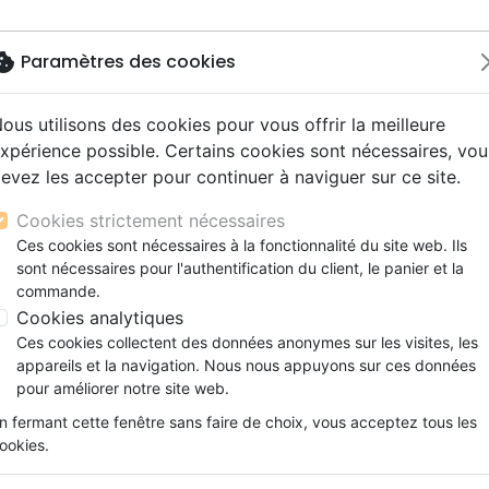
okie
Paramètres des cookies
ous utilisons des cookies pour vous offrir la meilleure
Nouveautés
Bibles
Livres
Jeunesse
M
xpérience possible. Certains cookies sont nécessaires, vou
evez les accepter pour continuer à naviguer sur ce site.
s gros caractères
e
escents
strumental
rts, spectacles
aux
Nouveaux Testaments
Audio
CD Jeunesse
CD Isräel
Films, fiction
Commerce équitable
Avortement, homosexualité
ETRE CORPS
s d'étude
hrétienne
s adultes
ospel
gnement, conférences
erie
Evangiles et extraits
Couple, famille, individu
Noël, Musique de fête
Histoires vraies, témoigna
Accessoires de Bible
Cookies strictement nécessaires
s de mariage
ions
aditionel
Bibles langues étrangères
Enfants
CD Enfants
ETRE CORPS
Ces cookies sont nécessaires à la fonctionnalité du site web. Ils
xion
sont nécessaires pour l'authentification du client, le panier et la
Formation
Preston Sprinkle
commande.
ns
Fêtes chrétiennes
Cookies analytiques
Référence
HET5028
EAN
9782940650286
E
Ces cookies collectent des données anonymes sur les visites, les
Description
Détails du produit
appareils et la navigation. Nous nous appuyons sur ces données
pour améliorer notre site web.
L’identité de genre est un des sujets les p
n fermant cette fenêtre sans faire de choix, vous acceptez tous les
l’Église aujourd’hui et un des plus import
ookies.
que d’intelligence biblique.