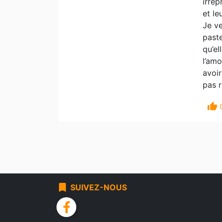
irrép
et le
Je ve
paste
qu’el
l’amo
avoir
pas r
thumb_up
bookmark
SUIVEZ-NOUS
facebook