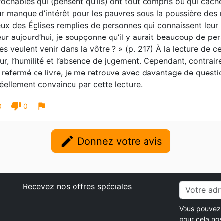
rochables qui (pensent qu’ils) ont tout compris ou qui cachen
ur manque d’intérêt pour les pauvres sous la poussière des 
ux des Églises remplies de personnes qui connaissent leur fr
ur aujourd’hui, je soupçonne qu’il y aurait beaucoup de pe
les veulent venir dans la vôtre ? » (p. 217) À la lecture de 
ur, l’humilité et l’absence de jugement. Cependant, contrair
 refermé ce livre, je me retrouve avec davantage de questi
éellement convaincu par cette lecture.
thumb_down
flag
0
0
edit
Donnez votre avis
Recevez nos offres spéciales
Vous pouvez 
pour cela no