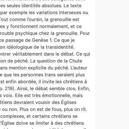
les seules identités absolues. Le texte
ar exemple les variations intersexes ou
Tout comme l’oursin, la grenouille est
xes y fonctionnent normalement, et ce
 trouble psychique chez la grenouille. Pour
e ce passage de Genèse 1. Ce que je
on idéologique de la transidentité.
entrer véritablement dans le débat. Ce qui
otion de péché. La question de la Chute
sans mention explicite du péché. L’auteur
e que les personnes trans seraient plus
t enfin abordée, il invite les chrétiens à
. 219). Ainsi, le débat semble clos. Enfin,
 voix. Elle est très émotionnelle, mais
rétiens devraient vouloir des Églises
 ou non. Plus on est de fous, plus on rit.
complexes, et certains chrétiens se
l’Église doive se limiter à des chrétiens