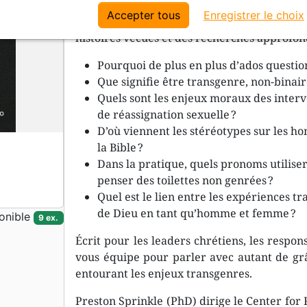
Avec Être corps, le Dr Preston Sprinkle no
Accepter tous
Enregistrer le choix
la discussion autour des identités transgen
histoires vécues et des recherches approfon
Pourquoi de plus en plus d’ados questio
Que signifie être transgenre, non-binai
Quels sont les enjeux moraux des inter
de réassignation sexuelle ?
D’où viennent les stéréotypes sur les h
la Bible ?
Dans la pratique, quels pronoms utilise
penser des toilettes non genrées ?
Quel est le lien entre les expériences tr
de Dieu en tant qu’homme et femme ?
onible
9 ex.
Écrit pour les leaders chrétiens, les respons
vous équipe pour parler avec autant de grâc
entourant les enjeux transgenres.
Preston Sprinkle (PhD) dirige le Center for 