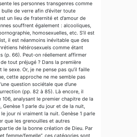
 présente les personnes transgenres comme
ulle de verre afin d’éviter toute
est un lieu de fraternité et d’amour de
onnes souffrent également : alcooliques,
rnographie, homosexuelles, etc. S’il est
ist, il est néanmoins inévitable que des
chrétiens hétérosexuels comme étant
s (p. 66). Peut-on réellement affirmer
 de tout préjugé ? Dans la première
le sexe. Or, je ne pense pas qu’il faille
lique, cette approche ne me semble pas
’une question sociétale que d’une
surrection (pp. 82 à 85). Là encore, il
e 106, analysant le premier chapitre de la
, Genèse 1 parle du jour et de la nuit,
le jour ni vraiment la nuit. Genèse 1 parle
 que les grenouilles et autres
 partie de la bonne création de Dieu. Par
et femme/femelle”, ces catégories sont