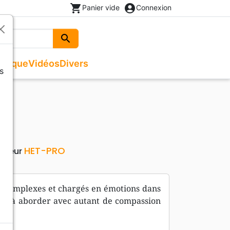
shopping_cart
account_circle
Panier vide
Connexion
search
Rechercher
usique
Vidéos
Divers
s
Beaux livres
Recueils de chants
Documentaires, reportages
Noël
ges
Recueils de chants
Enfants, Ados
Livres autres langues
Livres cadeaux
HET-PRO
diteur
lus complexes et chargés en émotions dans
ants à aborder avec autant de compassion