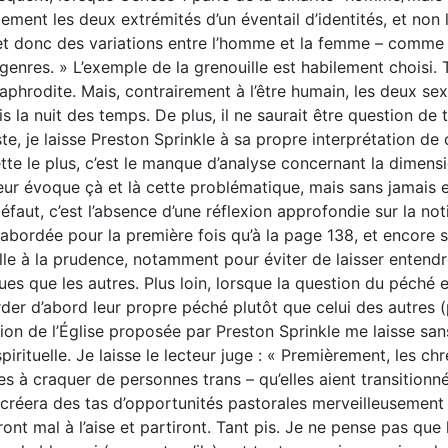
ement les deux extrémités d’un éventail d’identités, et non 
t donc des variations entre l’homme et la femme – comme p
genres. » L’exemple de la grenouille est habilement choisi. 
phrodite. Mais, contrairement à l’être humain, les deux se
s la nuit des temps. De plus, il ne saurait être question de
ste, je laisse Preston Sprinkle à sa propre interprétation d
tte le plus, c’est le manque d’analyse concernant la dimensi
eur évoque çà et là cette problématique, mais sans jamais 
défaut, c’est l’absence d’une réflexion approfondie sur la n
 abordée pour la première fois qu’à la page 138, et encore 
le à la prudence, notamment pour éviter de laisser entendr
es que les autres. Plus loin, lorsque la question du péché es
der d’abord leur propre péché plutôt que celui des autres (p
sion de l’Église proposée par Preston Sprinkle me laisse sans
pirituelle. Je laisse le lecteur juge : « Premièrement, les ch
es à craquer de personnes trans – qu’elles aient transitionné
créera des tas d’opportunités pastorales merveilleusement 
ront mal à l’aise et partiront. Tant pis. Je ne pense pas que 