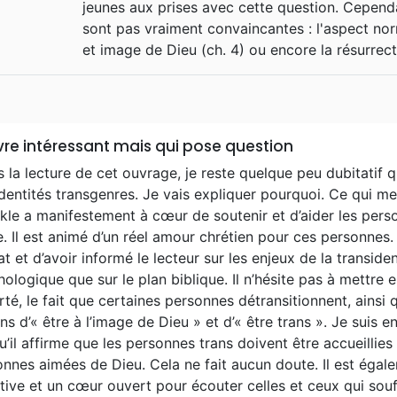
jeunes aux prises avec cette question. Cependa
sont pas vraiment convaincantes : l'aspect nor
et image de Dieu (ch. 4) ou encore la résurrec
ivre intéressant mais qui pose question
 la lecture de cet ouvrage, je reste quelque peu dubitatif 
dentités transgenres. Je vais expliquer pourquoi. Ce qui me
kle a manifestement à cœur de soutenir et d’aider les per
. Il est animé d’un réel amour chrétien pour ces personnes. I
at et d’avoir informé le lecteur sur les enjeux de la transident
ologique que sur le plan biblique. Il n’hésite pas à mettre
té, le fait que certaines personnes détransitionnent, ainsi qu
ns d’« être à l’image de Dieu » et d’« être trans ». Je suis 
u’il affirme que les personnes trans doivent être accueilli
nnes aimées de Dieu. Cela ne fait aucun doute. Il est égalem
tive et un cœur ouvert pour écouter celles et ceux qui sou