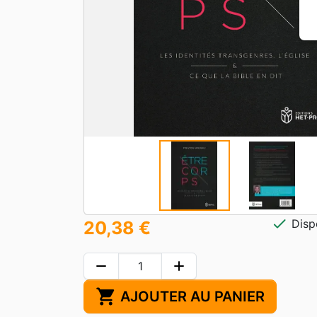
check
Disp
20,38 €
remove
add
shopping_cart
AJOUTER AU PANIER