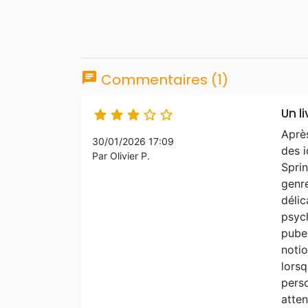
chat
Commentaires (1)
Un l





Après
30/01/2026 17:09
des i
Par Olivier P.
Sprin
genre
délic
psych
puber
notio
lorsq
perso
atten