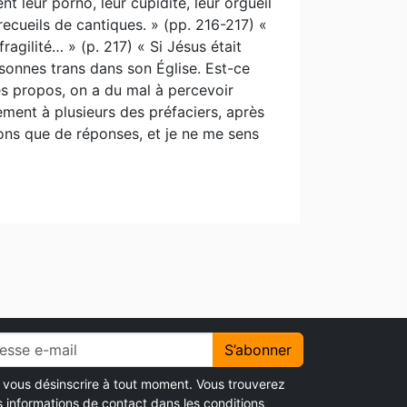
t leur porno, leur cupidité, leur orgueil
recueils de cantiques. » (pp. 216-217) «
agilité… » (p. 217) « Si Jésus était
rsonnes trans dans son Église. Est-ce
ces propos, on a du mal à percevoir
ement à plusieurs des préfaciers, après
ons que de réponses, et je ne me sens
S’abonner
vous désinscrire à tout moment. Vous trouverez
s informations de contact dans les conditions