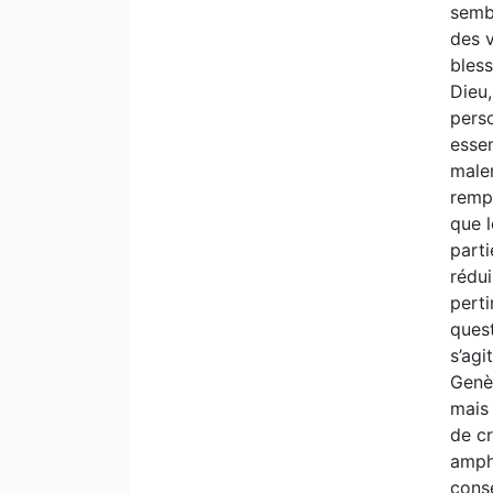
sembl
des v
bless
Dieu,
perso
essen
male
rempl
que l
parti
rédui
perti
quest
s’agi
Genès
mais 
de cr
amphi
cons