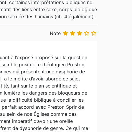
nt, certaines interprétations bibliques ne
matif des liens entre sexe, corps biologique
tion sexuée des humains (ch. 4 également).





Note
quant à l’exposé proposé sur la question
 semble positif. Le théologien Preston
sonnes qui présentent une dysphorie de
l a le mérite d’avoir abordé ce sujet
ité, tant sur le plan scientifique et
 en lumière les dangers des bloqueurs de
e la difficulté biblique à concilier les
en parfait accord avec Preston Sprinkle
es au sein de nos Églises comme des
ent impératif d’avoir une oreille
ffrent de dysphorie de genre. Ce qui me