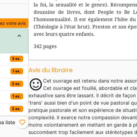
la foi, la sexualité et le genre). Récompen
douzaine de livres, dont People to Be L
l’homosexualité. Il est également l’hôte d
z votre avis
(Théologie à l’état brut). Preston et son épo
avec leurs quatre enfants.
342 pages
3 ex.
Avis du libraire
1 ex.
sentiment_satisfied
Cet ouvrage est retenu dans notre assor
2 ex.
Cet ouvrage est fouillé, abordable et clai
exhaustive sans être lassant. Il décrit de faço
1 ex.
'trans' aussi bien d'un point de vue pastoral qu
2 ex.
pratique pastorale et son expérience de situat
complexité. Il exerce notre compassion devant
favorite_border
moins volontairement en mettant en garde à plu
succombent trop facilement aux stéréotypes de