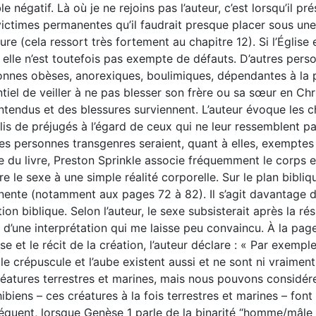
e négatif. Là où je ne rejoins pas l’auteur, c’est lorsqu’il
ictimes permanentes qu’il faudrait presque placer sous une b
ure (cela ressort très fortement au chapitre 12). Si l’Église 
 elle n’est toutefois pas exempte de défauts. D’autres pers
nnes obèses, anorexiques, boulimiques, dépendantes à la po
tiel de veiller à ne pas blesser son frère ou sa sœur en Chr
ntendus et des blessures surviennent. L’auteur évoque les 
is de préjugés à l’égard de ceux qui ne leur ressemblent pa
es personnes transgenres seraient, quant à elles, exemptes
e du livre, Preston Sprinkle associe fréquemment le corps et 
re le sexe à une simple réalité corporelle. Sur le plan bib
nente (notamment aux pages 72 à 82). Il s’agit davantage d
ion biblique. Selon l’auteur, le sexe subsisterait après la ré
t d’une interprétation qui me laisse peu convaincu. À la pag
e et le récit de la création, l’auteur déclare : « Par exemple
le crépuscule et l’aube existent aussi et ne sont ni vraiment 
éatures terrestres et marines, mais nous pouvons considérer
biens – ces créatures à la fois terrestres et marines – font
équent, lorsque Genèse 1 parle de la binarité “homme/mâle 