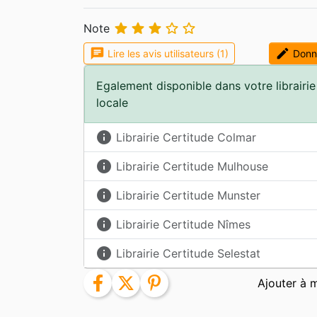





Note
chat
edit
Lire les avis utilisateurs (1)
Donne
Egalement disponible dans votre librairie
locale
info
Librairie Certitude Colmar
info
Librairie Certitude Mulhouse
info
Librairie Certitude Munster
info
Librairie Certitude Nîmes
info
Librairie Certitude Selestat
facebook
twitter
pinterest