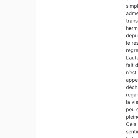
simpl
adme
trans
herma
depui
le re
regre
L’aut
fait 
n’est
appel
déchu
regar
la vi
peu s
plein
Cela 
senti