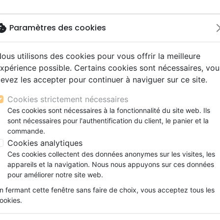
okie
Paramètres des cookies
ous utilisons des cookies pour vous offrir la meilleure
Nouveautés
Bibles
Livres
Jeunesse
M
xpérience possible. Certains cookies sont nécessaires, vou
evez les accepter pour continuer à naviguer sur ce site.
s gros caractères
e
escents
strumental
rts, spectacles
aux
Nouveaux Testaments
Audio
CD Jeunesse
CD Isräel
Films, fiction
Commerce équitable
ues
VIVRE LE TEMPS DE PAQUES - CELEBRER LA RESU
s d'étude
hrétienne
s adultes
ospel
gnement, conférences
erie
Evangiles et extraits
Couple, famille, individu
Noël, Musique de fête
Histoires vraies, témoigna
Accessoires de Bible
Cookies strictement nécessaires
s de mariage
ions
aditionel
Bibles langues étrangères
Enfants
CD Enfants
VIVRE LE TEMPS DE PAQUES -
Ces cookies sont nécessaires à la fonctionnalité du site web. Ils
xion
sont nécessaires pour l'authentification du client, le panier et la
Formation
DE JESUS
commande.
ns
Fêtes chrétiennes
Wesley Hill
Cookies analytiques
Ces cookies collectent des données anonymes sur les visites, les
Référence
EXC0595
EAN
9782755005950
E
appareils et la navigation. Nous nous appuyons sur ces données
Description
Détails du produit
pour améliorer notre site web.
n fermant cette fenêtre sans faire de choix, vous acceptez tous les
Le Christ est ressuscité ! Il est vraim
ookies.