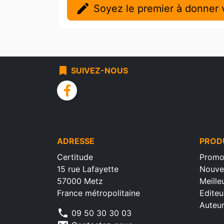
edit
Soyez le premier à donner v
bookmark
SUIVEZ-NOUS
facebook
ADRESSE
PROD
Certitude
Promo
15 rue Lafayette
Nouve
57000 Metz
Meille
France métropolitaine
Editeu
Auteu
phone
09 50 30 30 03