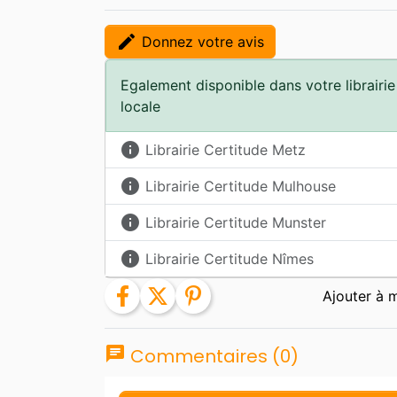
edit
Donnez votre avis
Egalement disponible dans votre librairie
locale
info
Librairie Certitude Metz
info
Librairie Certitude Mulhouse
info
Librairie Certitude Munster
info
Librairie Certitude Nîmes
facebook
twitter
pinterest
chat
Commentaires (0)