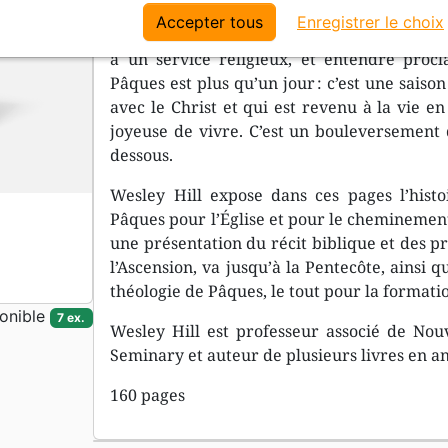
Le dimanche de Pâques est le jour le plus i
Accepter tous
Enregistrer le choix
où même des personnes qui habituellement n
à un service religieux, et entendre procl
Pâques est plus qu’un jour : c’est une saiso
avec le Christ et qui est revenu à la vie e
joyeuse de vivre. C’est un bouleversement
dessous.
Wesley Hill expose dans ces pages l’histoi
Pâques pour l’Église et pour le cheminement
une présentation du récit biblique et des p
l’Ascension, va jusqu’à la Pentecôte, ainsi q
théologie de Pâques, le tout pour la formati
onible
7 ex.
Wesley Hill est professeur associé de No
Seminary et auteur de plusieurs livres en an
160 pages