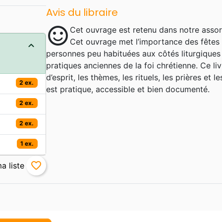
Avis du libraire
sentiment_satisfied
Cet ouvrage est retenu dans notre assor
Cet ouvrage met l’importance des fêtes d
personnes peu habituées aux côtés liturgiques 
pratiques anciennes de la foi chrétienne. Ce liv
d’esprit, les thèmes, les rituels, les prières et
2 ex.
est pratique, accessible et bien documenté.
2 ex.
2 ex.
1 ex.
favorite_border