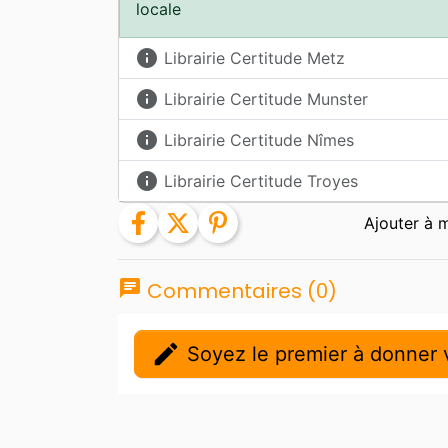
locale
info
Librairie Certitude Metz
info
Librairie Certitude Munster
info
Librairie Certitude Nîmes
info
Librairie Certitude Troyes
facebook
twitter
pinterest
chat
Commentaires (0)
edit
Soyez le premier à donner v