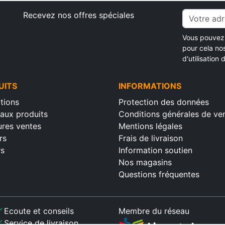
Recevez nos offres spéciales
Vous pouvez 
pour cela no
d'utilisation d
UITS
INFORMATIONS
tions
Protection des données
aux produits
Conditions générales de ve
ures ventes
Mentions légales
rs
Frais de livraison
rs
Information soutien
Nos magasins
Questions fréquentes
ck
Ecoute et conseils
Membre du réseau
ck
Service de livraison