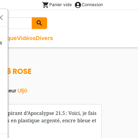
shopping_cart
account_circle
Panier vide
Connexion
search
Rechercher
usique
Vidéos
Divers
s
Beaux livres
Recueils de chants
Documentaires, reportages
Noël
ges
Recueils de chants
Enfants, Ados
Livres autres langues
026 ROSE
Livres cadeaux
Uljö
Editeur
 inspirant d’Apocalypse 21.5 : Voici, je fais
orps en plastique argenté, encre bleue et