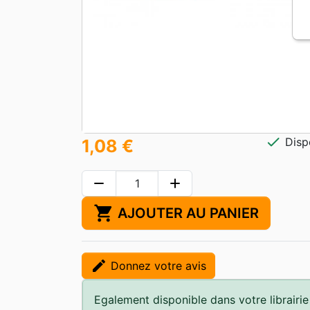
check
Disp
1,08 €
remove
add
shopping_cart
AJOUTER AU PANIER
edit
Donnez votre avis
Egalement disponible dans votre librairie