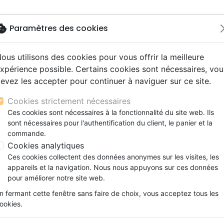
okie
Paramètres des cookies
ous utilisons des cookies pour vous offrir la meilleure
Nouveautés
Bibles
Livres
Jeunesse
M
xpérience possible. Certains cookies sont nécessaires, vou
evez les accepter pour continuer à naviguer sur ce site.
s gros caractères
e
escents
strumental
rts, spectacles
aux
Nouveaux Testaments
Audio
CD Jeunesse
CD Isräel
Films, fiction
Commerce équitable
yons
STYLO A BILLE MOT D'ORDRE 2026 ROSE
s d'étude
hrétienne
s adultes
ospel
gnement, conférences
erie
Evangiles et extraits
Couple, famille, individu
Noël, Musique de fête
Histoires vraies, témoigna
Accessoires de Bible
Cookies strictement nécessaires
s de mariage
ions
aditionel
Bibles langues étrangères
Enfants
CD Enfants
STYLO A BILLE MOT D'ORDRE 2
Ces cookies sont nécessaires à la fonctionnalité du site web. Ils
xion
sont nécessaires pour l'authentification du client, le panier et la
Formation
ULJO
commande.
ns
Fêtes chrétiennes
Cookies analytiques
Référence
ULJ743376
EAN
3700318979773
Ces cookies collectent des données anonymes sur les visites, les
Description
Détails du produit
appareils et la navigation. Nous nous appuyons sur ces données
pour améliorer notre site web.
Stylo à bille élégant et coloré, avec le verset
n fermant cette fenêtre sans faire de choix, vous acceptez tous les
toutes choses nouvelles. Modèle rose avec c
ookies.
prise en main confortable.