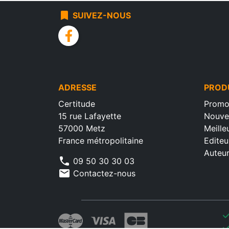
bookmark
SUIVEZ-NOUS
facebook
ADRESSE
PROD
Certitude
Promo
15 rue Lafayette
Nouve
57000 Metz
Meille
France métropolitaine
Editeu
Auteu
phone
09 50 30 30 03
mail
Contactez-nous
che
che