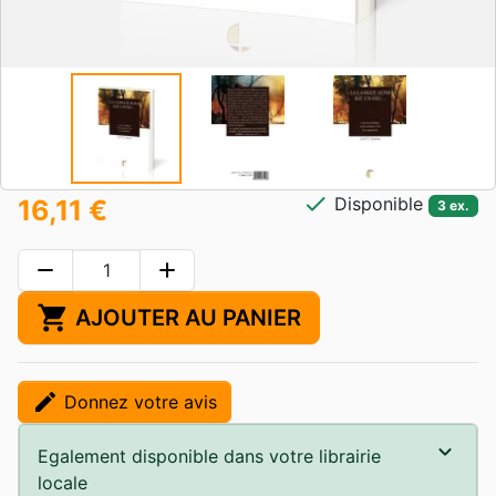
check
Disponible
16,11 €
3 ex.
remove
add
shopping_cart
AJOUTER AU PANIER
edit
Donnez votre avis
Egalement disponible dans votre librairie
locale