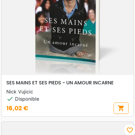
SES MAINS ET SES PIEDS - UN AMOUR INCARNE
Nick Vujicic
check
Disponible
16,02 €
shopping_cart
Prix
favorite_border