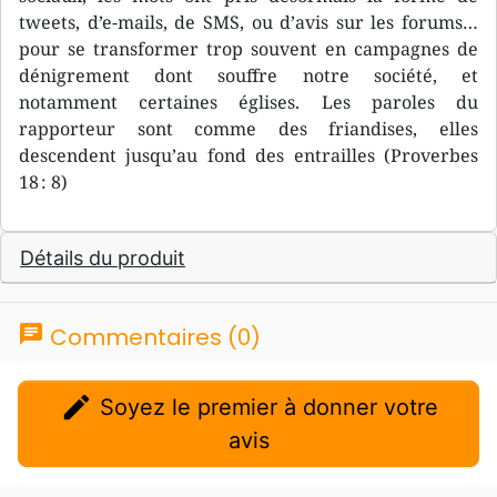
tweets, d’e-mails, de SMS, ou d’avis sur les forums…
pour se transformer trop souvent en campagnes de
dénigrement dont souffre notre société, et
notamment certaines églises. Les paroles du
rapporteur sont comme des friandises, elles
descendent jusqu’au fond des entrailles (Proverbes
18 : 8)
Détails du produit
chat
Commentaires (0)
edit
Soyez le premier à donner votre
avis