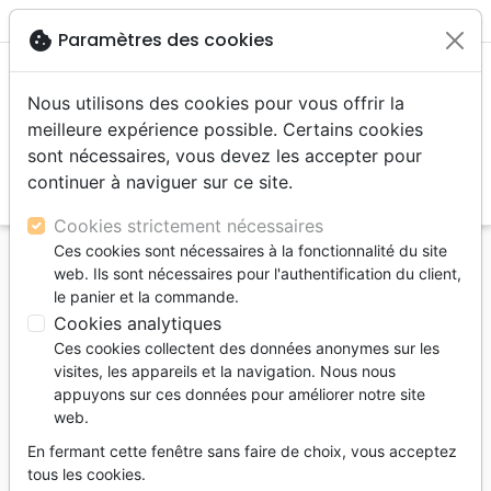
menu
shopping_cart
account_circle
cookie
Paramètres des cookies
Nous utilisons des cookies pour vous offrir la
meilleure expérience possible. Certains cookies
sont nécessaires, vous devez les accepter pour
continuer à naviguer sur ce site.
search
Reche
Cookies strictement nécessaires
Ces cookies sont nécessaires à la fonctionnalité du site
Accueil
Livres
Vie chrétienne
Edification
web. Ils sont nécessaires pour l'authentification du client,
LANGUE AUSSI EST UN FEU... - DOCTRINE
le panier et la commande.
BIBLIQUE DE LA COLOMNIE ET DE LA
Cookies analytiques
CONSPIRATION
Ces cookies collectent des données anonymes sur les
visites, les appareils et la navigation. Nous nous
LANGUE AUSSI EST UN FEU... -
appuyons sur ces données pour améliorer notre site
DOCTRINE BIBLIQUE DE LA COLOMNIE
web.
ET DE LA CONSPIRATION
En fermant cette fenêtre sans faire de choix, vous acceptez
tous les cookies.
STEVENS CARL H.