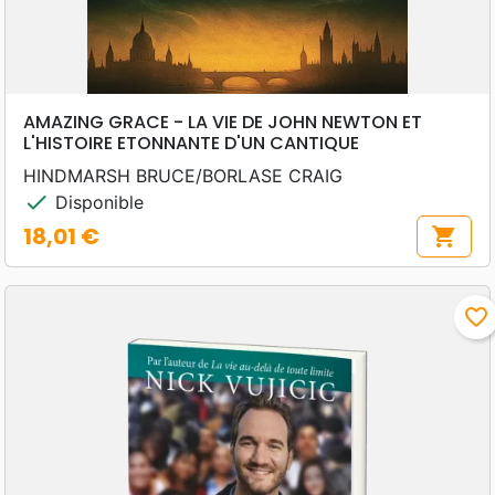
AMAZING GRACE - LA VIE DE JOHN NEWTON ET
L'HISTOIRE ETONNANTE D'UN CANTIQUE
HINDMARSH BRUCE/BORLASE CRAIG
check
Disponible
18,01 €
shopping_cart
Prix
favorite_border