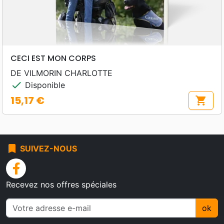
CECI EST MON CORPS
DE VILMORIN CHARLOTTE
check
Disponible
15,17 €
shopping_cart
Prix
bookmark
SUIVEZ-NOUS
facebook
Recevez nos offres spéciales
ok