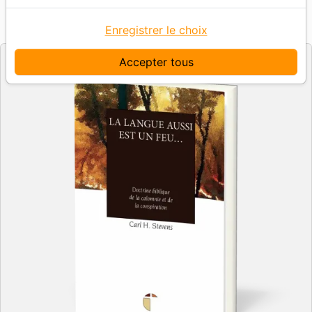
Référence
ITS7928
EAN
9782912879288
ITS EDITIONS
Editeur
Enregistrer le choix
Accepter tous