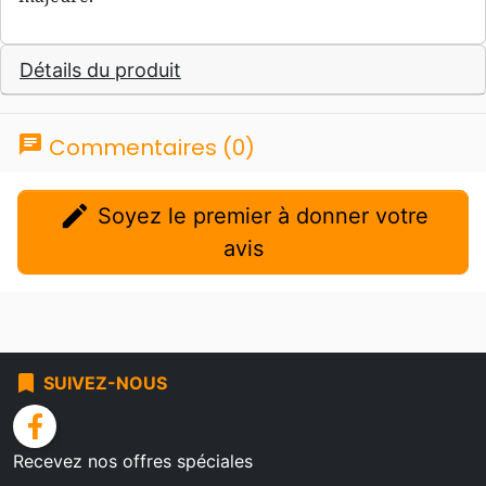
Détails du produit
chat
Commentaires (0)
edit
Soyez le premier à donner votre
avis
bookmark
SUIVEZ-NOUS
facebook
Recevez nos offres spéciales