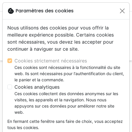
menu
shopping_cart
account_circle
cookie
Paramètres des cookies
Nous utilisons des cookies pour vous offrir la
meilleure expérience possible. Certains cookies
sont nécessaires, vous devez les accepter pour
continuer à naviguer sur ce site.
search
Reche
Cookies strictement nécessaires
Ces cookies sont nécessaires à la fonctionnalité du site
Accueil
Livres
Réflexion
web. Ils sont nécessaires pour l'authentification du client,
EUTHANASIE EN DEBAT - PEUT-ON DONNER LA
le panier et la commande.
MORT PAR COMPASSION ?
Cookies analytiques
Ces cookies collectent des données anonymes sur les
EUTHANASIE EN DEBAT - PEUT-ON
visites, les appareils et la navigation. Nous nous
DONNER LA MORT PAR COMPASSION ?
appuyons sur ces données pour améliorer notre site
web.
LAVAGNA MATTHIEU
En fermant cette fenêtre sans faire de choix, vous acceptez
Référence
SAL2956
EAN
9782706729560
tous les cookies.
Salvator
Editeur