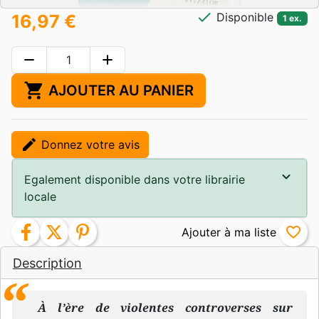
check
Disponible
16,97 €
1 ex.
remove
add
shopping_cart
AJOUTER AU PANIER
edit
Donnez votre avis
Egalement disponible dans votre librairie
locale
facebook
twitter
pinterest
favorite_border
Description
À l’ère de violentes controverses sur