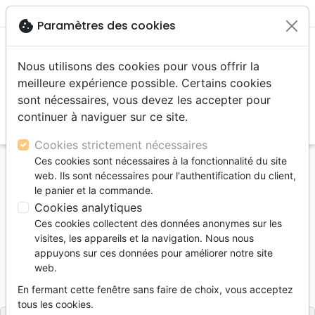
menu
shopping_cart
account_circle
cookie
Paramètres des cookies
Nous utilisons des cookies pour vous offrir la
meilleure expérience possible. Certains cookies
sont nécessaires, vous devez les accepter pour
continuer à naviguer sur ce site.
search
Reche
Cookies strictement nécessaires
Ces cookies sont nécessaires à la fonctionnalité du site
Accueil
Bibles
Bibles grand format
web. Ils sont nécessaires pour l'authentification du client,
BIBLE SEGOND 1910 ESPRIT ET VIE RIGIDE NOIR
le panier et la commande.
Cookies analytiques
BIBLE SEGOND 1910 ESPRIT ET VIE
Ces cookies collectent des données anonymes sur les
RIGIDE NOIR
visites, les appareils et la navigation. Nous nous
appuyons sur ces données pour améliorer notre site
Segond 1910
web.
Référence
SEG0771
EAN
9780736107716
En fermant cette fenêtre sans faire de choix, vous acceptez
INSPIRATION PUBLISHINGS
Editeur
tous les cookies.