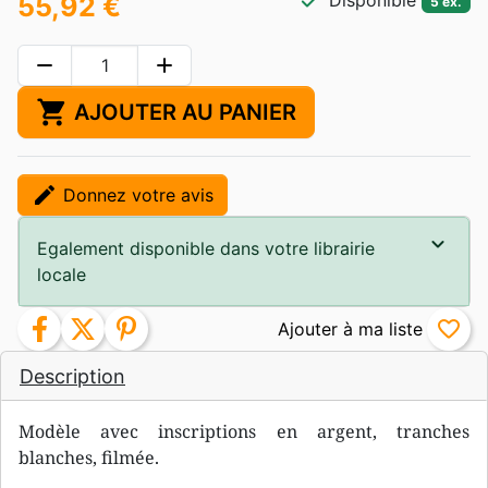
check
Disponible
55,92 €
5 ex.
remove
add
shopping_cart
AJOUTER AU PANIER
edit
Donnez votre avis
Egalement disponible dans votre librairie
locale
facebook
twitter
pinterest
favorite_border
Description
Modèle avec inscriptions en argent, tranches
blanches, filmée.