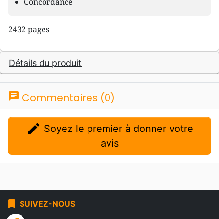
Concordance
2432 pages
Détails du produit
chat
Commentaires (0)
edit
Soyez le premier à donner votre
avis
bookmark
SUIVEZ-NOUS