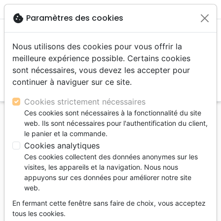
menu
shopping_cart
account_circle
cookie
Paramètres des cookies
Nous utilisons des cookies pour vous offrir la
meilleure expérience possible. Certains cookies
sont nécessaires, vous devez les accepter pour
continuer à naviguer sur ce site.
search
Reche
Cookies strictement nécessaires
Ces cookies sont nécessaires à la fonctionnalité du site
Accueil
Bibles
Evangiles et extraits
web. Ils sont nécessaires pour l'authentification du client,
BIBLE DE POCHE (LA) SEGOND 21 - ROMAINS / 1 &
le panier et la commande.
2 CORINTHIENS - NT - 23/25
Cookies analytiques
Ces cookies collectent des données anonymes sur les
BIBLE DE POCHE (LA) SEGOND 21 -
visites, les appareils et la navigation. Nous nous
ROMAINS / 1 & 2 CORINTHIENS - NT -
appuyons sur ces données pour améliorer notre site
23/25
web.
Segond 21
En fermant cette fenêtre sans faire de choix, vous acceptez
tous les cookies.
Référence
SG0656
EAN
9782959306563