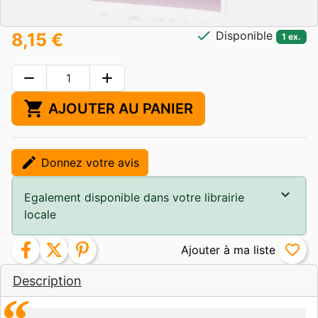
check
Disponible
8,15 €
1 ex.
remove
add
shopping_cart
AJOUTER AU PANIER
edit
Donnez votre avis
Egalement disponible dans votre librairie
locale
facebook
twitter
pinterest
favorite_border
Description