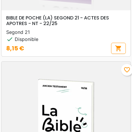
BIBLE DE POCHE (LA) SEGOND 21 - ACTES DES
APOTRES - NT - 22/25
Segond 21
check
Disponible
8,15 €
shopping_cart
Prix
favorite_border