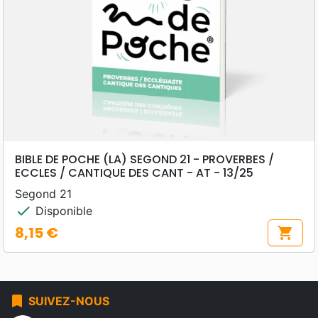
BIBLE DE POCHE (LA) SEGOND 21 - PROVERBES /
ECCLES / CANTIQUE DES CANT - AT - 13/25
Segond 21
check
Disponible
8,15 €
shopping_cart
Prix
bookmark
SUIVEZ-NOUS