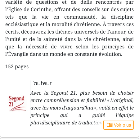
variété de questions et de défis rencontrés par
l’Église de Corinthe, offrant des conseils sur des sujets
tels que la vie en communauté, la discipline
ecclésiastique et la moralité chrétienne. À travers ces
écrits, découvrez les thèmes universels de l’amour, de
l’unité et de la sainteté dans la vie chrétienne, ainsi
que la nécessité de vivre selon les principes de
l’Évangile dans un monde en constante évolution.
152 pages
L'auteur
Avec la Segond 21, plus besoin de choisir
entre compréhension et fiabilité! « L’original,
avec les mots d’aujourd’hui », voilà en effet le
principe qui a guidé l’équipe
pluridisciplinaire de traduction de la version
book_open
Voir plus
Segond 21, pendant sa douzaine d’années de
travail. « L’original » : le premier objectif de