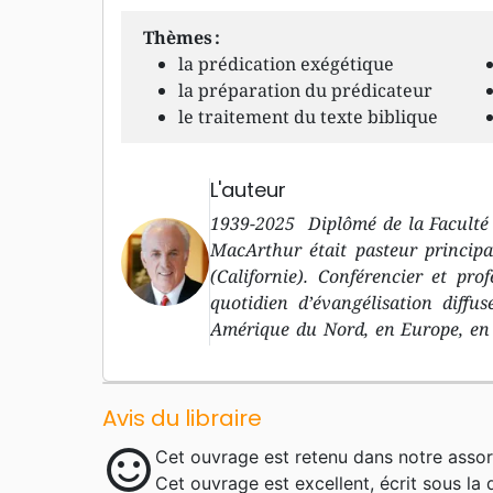
Thèmes :
la prédication exégétique
la préparation du prédicateur
le traitement du texte biblique
L'auteur
1939-2025 Diplômé de la Faculté 
MacArthur était pasteur principa
(Californie). Conférencier et pr
quotidien d’évangélisation diffu
Amérique du Nord, en Europe, en 
ses prises de position parfois très 
à la Parole et la prédication textue
rigoureuse, fondée sur l’étude app
Avis du libraire
sur l’arrière plan grammatical e
sentiment_satisfied
Cet ouvrage est retenu dans notre assor
derrière lui l’héritage de mil
Cet ouvrage est excellent, écrit sous la
commentaires complète du Nouvea