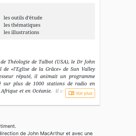
les outils d’étude
les thématiques
les illustrations
de Théologie de Talbot (USA), le Dr John
l de «l’Eglise de la Grâce» de Sun Valley
ofesseur réputé, il animait un programme
sé sur plus de 1000 stations de radio en
Afrique et en Océanie. il est connu pour
book_open
Voir plus
fermes et claires et son désir d’attachement
lle. Il aura consacré sa vie à une théologie
rofondie des Écritures en mettant l’accent
t historique de chaque passage. Il laisse
timent.
liers de prédications, d’une série de
 direction de John MacArthur et avec une
u Testament et près de 150 livres édités