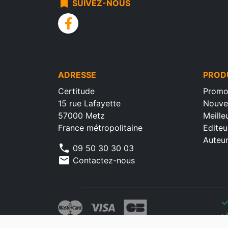
bookmark
SUIVEZ-NOUS
facebook
ADRESSE
PROD
Certitude
Promo
15 rue Lafayette
Nouve
57000 Metz
Meille
France métropolitaine
Editeu
Auteu
phone
09 50 30 30 03
mail
Contactez-nous
che
che
che