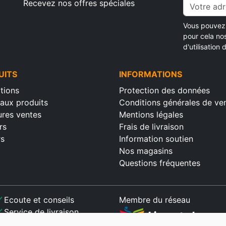
Recevez nos offres spéciales
Vous pouvez 
pour cela no
d'utilisation d
UITS
INFORMATIONS
tions
Protection des données
aux produits
Conditions générales de ve
ures ventes
Mentions légales
rs
Frais de livraison
rs
Information soutien
Nos magasins
Questions fréquentes
ck
Ecoute et conseils
Membre du réseau
ck
Service de livraison
ck
Paiement sécurisé