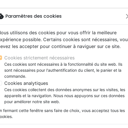
okie
Paramètres des cookies
ous utilisons des cookies pour vous offrir la meilleure
Nouveautés
Bibles
Livres
Jeunesse
M
xpérience possible. Certains cookies sont nécessaires, vou
evez les accepter pour continuer à naviguer sur ce site.
s gros caractères
e
escents
strumental
rts, spectacles
aux
Nouveaux Testaments
Audio
CD Jeunesse
CD Isräel
Films, fiction
Commerce équitable
LA)
s d'étude
hrétienne
s adultes
ospel
gnement, conférences
erie
Evangiles et extraits
Couple, famille, individu
Noël, Musique de fête
Histoires vraies, témoigna
Accessoires de Bible
Cookies strictement nécessaires
s de mariage
ions
aditionel
Bibles langues étrangères
Enfants
CD Enfants
PREDICATION (LA)
Ces cookies sont nécessaires à la fonctionnalité du site web. Ils
xion
sont nécessaires pour l'authentification du client, le panier et la
Formation
John F. MacArthur
commande.
ns
Fêtes chrétiennes
Cookies analytiques
Référence
PC2609
EAN
9782890826090
Ed
Ces cookies collectent des données anonymes sur les visites, les
Description
Détails du produit
appareils et la navigation. Nous nous appuyons sur ces données
pour améliorer notre site web.
De nos jours, de nombreuses préd
n fermant cette fenêtre sans faire de choix, vous acceptez tous les
connaissance de Dieu et de compréh
ookies.