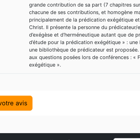
grande contribution de sa part (7 chapitres sur
dont de nombreux ont été traduits 
chacune de ses contributions, et homogène malg
de la remarquable Bible d'étude
principalement de la prédication exégétique et
Biblique de Genève.
Christ. Il présente la personne du prédicateur/
d’exégèse et d’herméneutique autant que de pré
d’étude pour la prédication exégétique » : une 
une bibliothèque de prédicateur est proposée
aux questions posées lors de conférences : « F
exégétique ».
otre avis