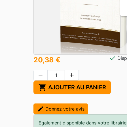
check
Disp
20,38 €
remove
add
shopping_cart
AJOUTER AU PANIER
edit
Donnez votre avis
Egalement disponible dans votre librairie