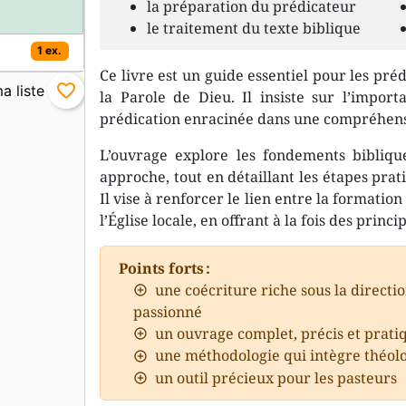
la préparation du prédicateur
le traitement du texte biblique
1 ex.
Ce livre est un guide essentiel pour les pr
favorite_border
la Parole de Dieu. Il insiste sur l’import
prédication enracinée dans une compréhensi
L’ouvrage explore les fondements biblique
approche, tout en détaillant les étapes pra
Il vise à renforcer le lien entre la formatio
l’Église locale, en offrant à la fois des princ
Points forts :
une coécriture riche sous la directi
passionné
un ouvrage complet, précis et prati
une méthodologie qui intègre théolo
un outil précieux pour les pasteurs