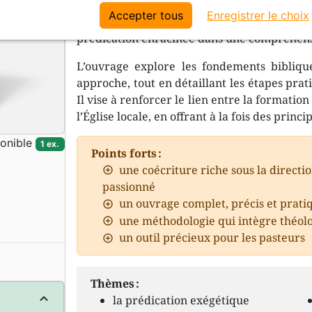
Ce livre est un guide essentiel pour les pr
Accepter tous
Enregistrer le choix
la Parole de Dieu. Il insiste sur l’import
prédication enracinée dans une compréhensi
L’ouvrage explore les fondements biblique
approche, tout en détaillant les étapes pra
Il vise à renforcer le lien entre la formatio
l’Église locale, en offrant à la fois des princ
onible
1 ex.
Points forts :
une coécriture riche sous la directi
passionné
un ouvrage complet, précis et prati
une méthodologie qui intègre théolo
un outil précieux pour les pasteurs
Thèmes :
la prédication exégétique