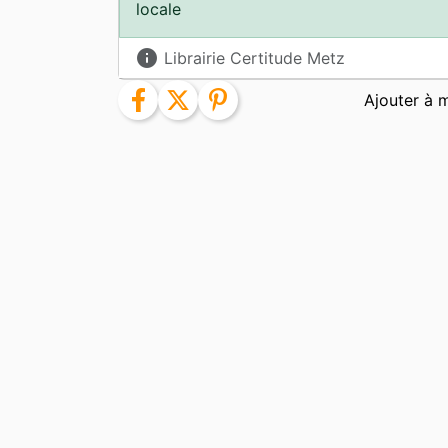
locale
info
Librairie Certitude Metz
facebook
twitter
pinterest