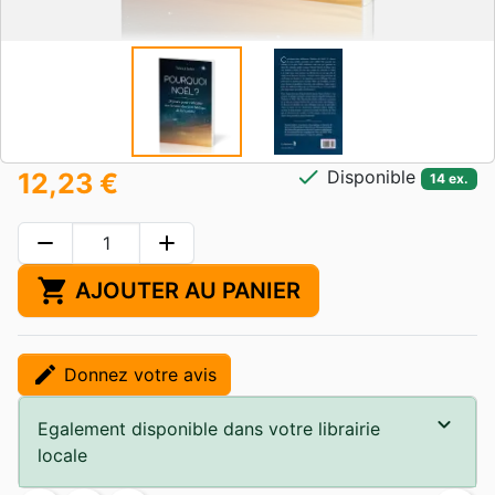
check
Disponible
12,23 €
14 ex.
remove
add
shopping_cart
AJOUTER AU PANIER
edit
Donnez votre avis
Egalement disponible dans votre librairie
locale