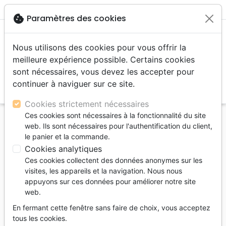
menu
shopping_cart
account_circle
cookie
Paramètres des cookies
Nous utilisons des cookies pour vous offrir la
meilleure expérience possible. Certains cookies
sont nécessaires, vous devez les accepter pour
continuer à naviguer sur ce site.
search
Reche
Cookies strictement nécessaires
Ces cookies sont nécessaires à la fonctionnalité du site
Accueil
Livres
Fêtes chrétiennes
web. Ils sont nécessaires pour l'authentification du client,
POURQUOI NOEL ? - 28 JOUR POUR REFLECHIR
le panier et la commande.
SUE LE SENS DU RECIT BIBLIQUE DE LA NATIVITE
Cookies analytiques
Ces cookies collectent des données anonymes sur les
POURQUOI NOEL ? - 28 JOUR POUR
visites, les appareils et la navigation. Nous nous
REFLECHIR SUE LE SENS DU RECIT
appuyons sur ces données pour améliorer notre site
BIBLIQUE DE LA NATIVITE
web.
Yannick Imbert
En fermant cette fenêtre sans faire de choix, vous acceptez
tous les cookies.
Référence
PC0521
EAN
9782925405214